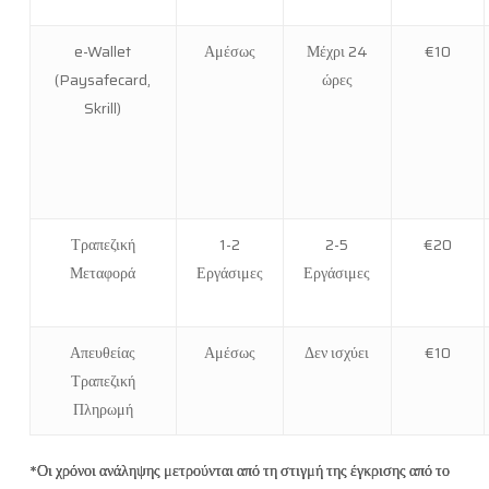
e-Wallet
Αμέσως
Μέχρι 24
€10
(Paysafecard,
ώρες
Skrill)
Τραπεζική
1-2
2-5
€20
Μεταφορά
Εργάσιμες
Εργάσιμες
Απευθείας
Αμέσως
Δεν ισχύει
€10
Τραπεζική
Πληρωμή
*Οι χρόνοι ανάληψης μετρούνται από τη στιγμή της έγκρισης από το