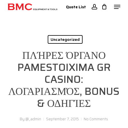
Skip
Menu
Quote List
to
account
Close
main
Menu
content
Uncategorized
ΠΛΉΡΕΣ ΌΡΓΑΝΟ
PAMESTOIXIMA GR
CASINO:
ΛΟΓΑΡΙΑΣΜΌΣ, BONUS
& ΟΔΗΓΊΕΣ
By
@_admin
September 7, 2015
No Comments