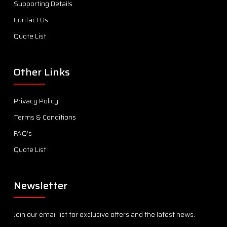
Supporting Details
Contact Us
Quote List
Other Links
Privacy Policy
Terms & Conditions
FAQ’s
Quote List
Newsletter
Join our email list for exclusive offers and the latest news.