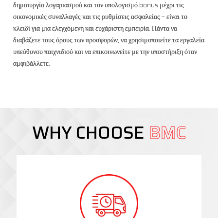
δημιουργία λογαριασμού και τον υπολογισμό bonus μέχρι τις
οικονομικές συναλλαγές και τις ρυθμίσεις ασφαλείας – είναι το
κλειδί για μια ελεγχόμενη και ευχάριστη εμπειρία. Πάντα να
διαβάζετε τους όρους των προσφορών, να χρησιμοποιείτε τα εργαλεία
υπεύθυνου παιχνιδιού και να επικοινωνείτε με την υποστήριξη όταν
αμφιβάλλετε.
WHY CHOOSE
BMC