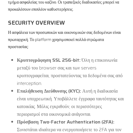
τμήμα ασφαλείας του καζίνο. Οι τραπεζικές διαδικασίες μπορεί να
προκαλέσουν επιπλέον καθυστερήσεις.
SECURITY OVERVIEW
Η ασφάλεια των προσωπικών και οικονομικών σας δεδομένων είναι
πρωταρχική. Το platform χρησιμοποιεί πολλά στρώματα
προστασίας:
Κρυπτογράφηση SSL 256-bit:
Όλη η επικοινωνία
μεταξύ του browser σας και των servers
κρυπτογραφείται, προστατεύοντας τα δεδομένα σας από
interception.
Επαλήθευση Διεύθυνσης (KYC):
Αυτή η διαδικασία
είναι υποχρεωτική. Υποβάλλετε έγγραφα ταυτότητας και
κατοικίας. Μόλις εγκριθούν, οι περισσότερες
περιορισμοί στα οικονομικά ανάγονται.
Πρόσβαση Two-Factor Authentication (2FA):
Συνιστάται ιδιαίτερα να ενεργοποιήσετε το 2FA για τον