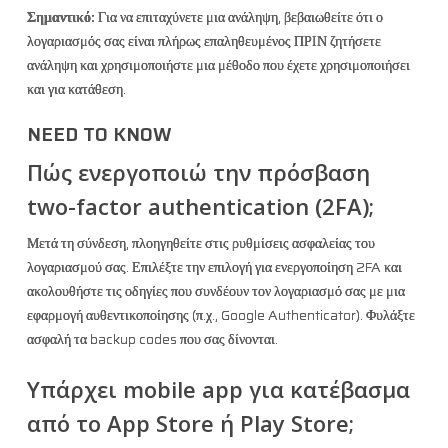
Σημαντικό:
Για να επιταχύνετε μια ανάληψη, βεβαιωθείτε ότι ο
λογαριασμός σας είναι πλήρως επαληθευμένος ΠΡΙΝ ζητήσετε
ανάληψη και χρησιμοποιήστε μια μέθοδο που έχετε χρησιμοποιήσει
και για κατάθεση.
NEED TO KNOW
Πώς ενεργοποιώ την πρόσβαση
two-factor authentication (2FA);
Μετά τη σύνδεση, πλοηγηθείτε στις ρυθμίσεις ασφαλείας του
λογαριασμού σας. Επιλέξτε την επιλογή για ενεργοποίηση 2FA και
ακολουθήστε τις οδηγίες που συνδέουν τον λογαριασμό σας με μια
εφαρμογή αυθεντικοποίησης (π.χ., Google Authenticator). Φυλάξτε
ασφαλή τα backup codes που σας δίνονται.
Υπάρχει mobile app για κατέβασμα
από το App Store ή Play Store;