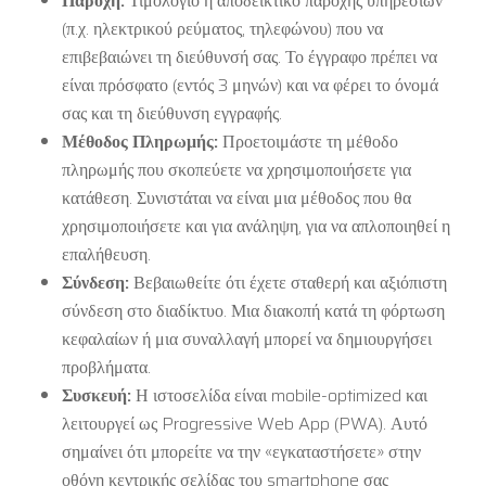
Παροχή:
Τιμολόγιο ή αποδεικτικό παροχής υπηρεσιών
(π.χ. ηλεκτρικού ρεύματος, τηλεφώνου) που να
επιβεβαιώνει τη διεύθυνσή σας. Το έγγραφο πρέπει να
είναι πρόσφατο (εντός 3 μηνών) και να φέρει το όνομά
σας και τη διεύθυνση εγγραφής.
Μέθοδος Πληρωμής:
Προετοιμάστε τη μέθοδο
πληρωμής που σκοπεύετε να χρησιμοποιήσετε για
κατάθεση. Συνιστάται να είναι μια μέθοδος που θα
χρησιμοποιήσετε και για ανάληψη, για να απλοποιηθεί η
επαλήθευση.
Σύνδεση:
Βεβαιωθείτε ότι έχετε σταθερή και αξιόπιστη
σύνδεση στο διαδίκτυο. Μια διακοπή κατά τη φόρτωση
κεφαλαίων ή μια συναλλαγή μπορεί να δημιουργήσει
προβλήματα.
Συσκευή:
Η ιστοσελίδα είναι mobile-optimized και
λειτουργεί ως Progressive Web App (PWA). Αυτό
σημαίνει ότι μπορείτε να την «εγκαταστήσετε» στην
οθόνη κεντρικής σελίδας του smartphone σας