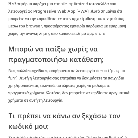
Η πλατφόρμα παρέχει μια mobile-optimized ιστοσελίδα που
λειτουργεί ως Progressive Web App (PWA). Αυτό σημαίνει ότι
μπορείτε να την «προσθέσετε» στην αρχική οθόνη του κινητού σας
μέσω του browser, προσφέροντας εμπειρία παρόμοια με εφαρμογή
χωρίς την ανάγκη λήψης από κάποιο επίσημο app store.
Μπορώ να παίξω χωρίς να
πραγματοποιήσω κατάθεση;
Ναι, πολλά παιχνίδια προσφέρονται σε λειτουργία demo (“play for
fun”). Αυτή η λειτουργία σας επιτρέπει να δοκιμάσετε τα παιχνίδια
χρησιμοποιώντας εικονικά πιστώματα, χωρίς να ρισκάρετε
πραγματικά χρήματα. Ωστόσο, δεν μπορείτε να κερδίσετε πραγματικά
χρήματα σε αυτή τη λειτουργία.
Τι πρέπει να κάνω αν ξεχάσω τον
κωδικό μου;
Στη σελίδα σύνδεσης, πατήστε το σύνδεσμο “Ξέχασα τον Κωδικό” ή