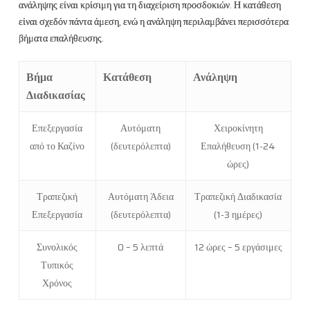
ανάληψης είναι κρίσιμη για τη διαχείριση προσδοκιών. Η κατάθεση
είναι σχεδόν πάντα άμεση, ενώ η ανάληψη περιλαμβάνει περισσότερα
βήματα επαλήθευσης.
Βήμα
Κατάθεση
Ανάληψη
Διαδικασίας
Επεξεργασία
Αυτόματη
Χειροκίνητη
από το Καζίνο
(δευτερόλεπτα)
Επαλήθευση (1-24
ώρες)
Τραπεζική
Αυτόματη Άδεια
Τραπεζική Διαδικασία
Επεξεργασία
(δευτερόλεπτα)
(1-3 ημέρες)
Συνολικός
0 – 5 λεπτά
12 ώρες – 5 εργάσιμες
Τυπικός
Χρόνος