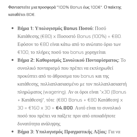
Φανταστείτε μια προσφορά “100% Bonus έως 100€”. Ο παίκτης
καταθέτει 80€.
Βήμα 1: Υπολογισμός Bonus Ποσού:
Ποσό
Κατάθεσης (€80) x Ποσοστό Bonus (100%) = €80.
Εφόσον το €80 είναι κάτω από το ανώτατο όριο των
€100, το πλήρες ποσό του bonus χορηγείται.
Βήμα 2: Καθορισμός Συνολικού Πονταρίσματος:
Το
συνολικό πονταρισμό που πρέπει να εκπληρωθεί
προκύπτει από το άθροισμα του bonus και της
κατάθεσης, πολλαπλασιασμένο με τον πολλαπλασιαστή
πληρώματος (wagering). Αν οι όροι είναι “x30 (Bonus
+ Κατάθεση)”, τότε: (€80 Bonus + €80 Κατάθεση) x
30 = €160 x 30 =
€4.800
. Αυτό είναι το συνολικό
ποσό που πρέπει να παίξετε πριν από οποιαδήποτε
δυνατότητα ανάληψης.
Βήμα 3: Υπολογισμός Πραγματικής Αξίας:
Για να