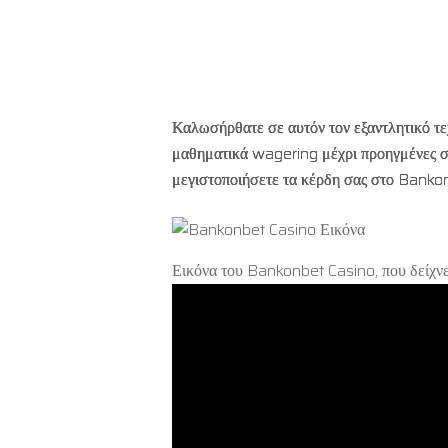
Καλωσήρθατε σε αυτόν τον εξαντλητικό τε
μαθηματικά wagering μέχρι προηγμένες στ
μεγιστοποιήσετε τα κέρδη σας στο Banko
Εικόνα του Bankonbet Casino, που δείχνει