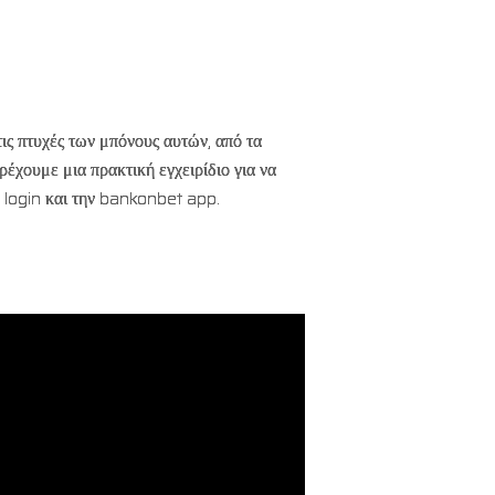
τις πτυχές των μπόνους αυτών, από τα
έχουμε μια πρακτική εγχειρίδιο για να
 login και την bankonbet app.