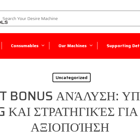
Consumables
Our Machines
Supporting Deta
Uncategorized
T BONUS ΑΝΆΛΥΣΗ: ΥΠ
 ΚΑΙ ΣΤΡΑΤΗΓΙΚΈΣ ΓΙΑ
ΑΞΙΟΠΟΊΗΣΗ