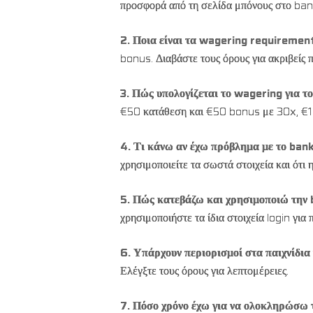
προσφορά από τη σελίδα μπόνους στο ban
2. Ποια είναι τα wagering requirement
bonus. Διαβάστε τους όρους για ακριβείς 
3. Πώς υπολογίζεται το wagering για 
€50 κατάθεση και €50 bonus με 30x, €
4. Τι κάνω αν έχω πρόβλημα με το bank
χρησιμοποιείτε τα σωστά στοιχεία και ότι 
5. Πώς κατεβάζω και χρησιμοποιώ την
χρησιμοποιήστε τα ίδια στοιχεία login για
6. Υπάρχουν περιορισμοί στα παιχνίδια 
Ελέγξτε τους όρους για λεπτομέρειες.
7. Πόσο χρόνο έχω για να ολοκληρώσω 