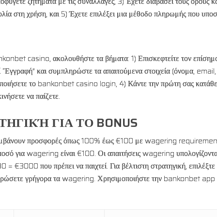
οφύγετε ζητήματα με τις συναλλαγές, 3) Έχετε διαβάσει τους όρους κα
ία στη χρήση, και 5) Έχετε επιλέξει μια μέθοδο πληρωμής που υποστ
konbet casino, ακολουθήστε τα βήματα: 1) Επισκεφτείτε τον επίσημ
“Εγγραφή” και συμπληρώστε τα απαιτούμενα στοιχεία (όνομα, email, 
οιήσετε το bankonbet casino login, 4) Κάντε την πρώτη σας κατάθεσ
ινήσετε να παίζετε.
ΤΗΓΙΚΉ ΓΙΑ ΤΟ BONUS
μβάνουν προσφορές όπως 100% έως €100 με wagering requirements
οσό για wagering είναι €100. Οι απαιτήσεις wagering υπολογίζοντα
30 = €3000 που πρέπει να παιχτεί. Για βέλτιστη στρατηγική, επιλέξ
ληρώσετε γρήγορα τα wagering. Χρησιμοποιήστε την bankonbet app 