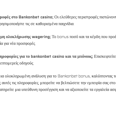
τροφές στο Bankonbet casino;
Οι ελεύθερες περιστροφές πιστώνοντ
ησιμοποιήστε τις σε καθορισμένα παιχνίδια.
ω μη ολοκλήρωσης wagering;
Το bonus ποσό και τα κέρδη που προέ
α για νέα προσφορές.
ηροφορίες για το bankonbet casino και τα μπόνους;
Επισκεφτείτε
επτομερείς οδηγούς.
μια ολοκληρωμένη ανάλυση για το Bankonbet bonus, καλύπτοντας τα
αυτές τις πληροφορίες, μπορείτε να βελτιώσετε την εμπειρία σας στ
ιατηρείτε μια υπεύθυνη προσέγγιση και να αξιοποιείτε τα εργαλεία α