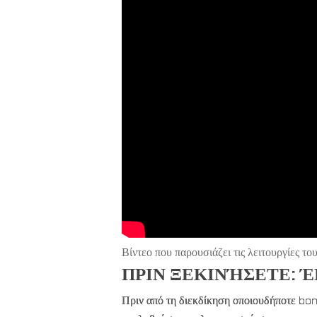
Βίντεο που παρουσιάζει τις λειτουργίες τ
ΠΡΙΝ ΞΕΚΙΝΉΣΕΤΕ: 
Πριν από τη διεκδίκηση οποιουδήποτε bon