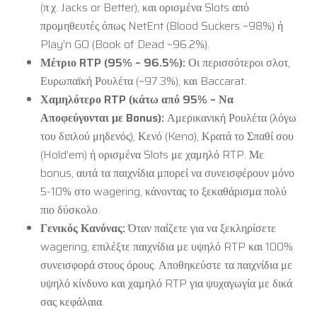
(π.χ. Jacks or Better), και ορισμένα Slots από
προμηθευτές όπως NetEnt (Blood Suckers ~98%) ή
Play’n GO (Book of Dead ~96.2%).
Μέτριο RTP (95% – 96.5%):
Οι περισσότεροι σλοτ,
Ευρωπαϊκή Ρουλέτα (~97.3%), και Baccarat.
Χαμηλότερο RTP (κάτω από 95% – Να
Αποφεύγονται με Bonus):
Αμερικανική Ρουλέτα (λόγω
του διπλού μηδενός), Κενό (Keno), Κρατά το Σπαθί σου
(Hold’em) ή ορισμένα Slots με χαμηλό RTP. Με
bonus, αυτά τα παιχνίδια μπορεί να συνεισφέρουν μόνο
5-10% στο wagering, κάνοντας το ξεκαθάρισμα πολύ
πιο δύσκολο.
Γενικός Κανόνας:
Όταν παίζετε για να ξεκληρίσετε
wagering, επιλέξτε παιχνίδια με υψηλό RTP και 100%
συνεισφορά στους όρους. Αποθηκεύστε τα παιχνίδια με
υψηλό κίνδυνο και χαμηλό RTP για ψυχαγωγία με δικά
σας κεφάλαια.