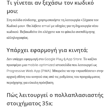
Τι γίνεται αν ξεχάσω τον κωδικό
μου;
Στη σελίδα σύνδεσης, χρησιμοποιήστε τη λειτουργία «Ξέχασα τον
Κωδικό μου». Θα λάβετε email με οδηγίες για τη δημιουργία νέου
κωδικού. Βεβαιωθείτε ότι ελέγχετε και το φάκελο ανεπιθύμητης
αλληλογραφίας.
Υπάρχει εφαρμογή για κινητά;
Δεν υπάρχει εφαρμογή στο Google Play ή App Store. Το καζίνο
προσφέρει μια mobile-optimized ιστοσελίδα που λειτουργεί ως
Progressive Web App (PWA). Μπορείτε να την «προσθέσετε» στην
αρχική οθόνη του κινητού σας από τις ρυθμίσεις του προγράμματος
περιήγησης για εύκολη πρόσβαση.
Πώς λειτουργεί ο πολλαπλασιαστής
στοιχήματος 35x;