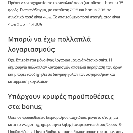
Πρέπει να στοιχηματίσετε το συνολικό ποσό (κατάθεση + bonus) 35
φορές. Για παράδειγμα, με κατάθεση 20€ και bonus 20€, το
συνολικό ποσό είναι 40€. Το απαιτούμενο ποσό στοιχήματος είναι
40€ x 35 = 1.400€.
Μπορώ να έχω πολλαπλά
λογαριασμούς;
Όχι. Επιτρέπεται μόνο ένας λογαριασμός ανά κάτοικο σπίτι. Η
δημιουργία πολλαπλών λογαριασμών αποτελεί παραβίαση των όρων
και μπορεί να οδηγήσει σε διαγραφή όλων των λογαριασμών και
κατάρρευση κεφαλαίων.
Υπάρχουν κρυφές προϋποθέσεις
στα bonus;
Όλες οι προϋποθέσεις (περιορισμοί παιχνιδιού, μέγιστο στοίχημα
κατά το wagering, ημερομηνία λήξης) αναφέρονται στους Όρους &
Προϋποθέσεις. Πάντα διαβάστε τους ειδικούς όρους του bonus πριν