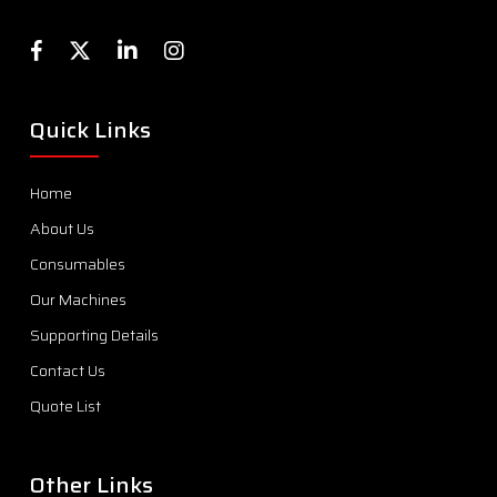
Quick Links
Home
About Us
Consumables
Our Machines
Supporting Details
Contact Us
Quote List
Other Links