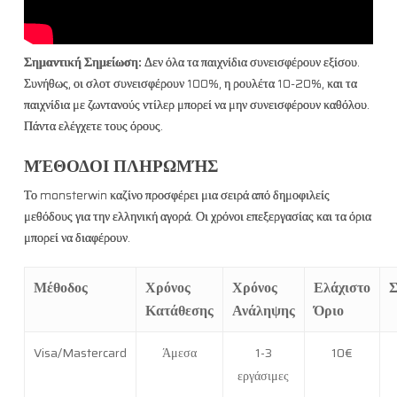
Σημαντική Σημείωση:
Δεν όλα τα παιχνίδια συνεισφέρουν εξίσου.
Συνήθως, οι σλοτ συνεισφέρουν 100%, η ρουλέτα 10-20%, και τα
παιχνίδια με ζωντανούς ντίλερ μπορεί να μην συνεισφέρουν καθόλου.
Πάντα ελέγχετε τους όρους.
ΜΈΘΟΔΟΙ ΠΛΗΡΩΜΉΣ
Το monsterwin καζίνο προσφέρει μια σειρά από δημοφιλείς
μεθόδους για την ελληνική αγορά. Οι χρόνοι επεξεργασίας και τα όρια
μπορεί να διαφέρουν.
Μέθοδος
Χρόνος
Χρόνος
Ελάχιστο
Σ
Κατάθεσης
Ανάληψης
Όριο
Visa/Mastercard
Άμεσα
1-3
10€
εργάσιμες