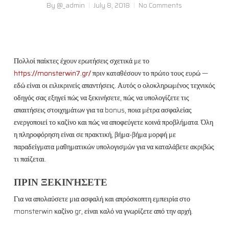
By
@_admin
July 8, 2018
No Comments
Πολλοί παίκτες έχουν ερωτήσεις σχετικά με το
https://monsterwin7.gr/
πριν καταθέσουν το πρώτο τους ευρώ —
εδώ είναι οι ειλικρινείς απαντήσεις. Αυτός ο ολοκληρωμένος τεχνικός
οδηγός σας εξηγεί πώς να ξεκινήσετε, πώς να υπολογίζετε τις
απαιτήσεις στοιχημάτων για τα bonus, ποια μέτρα ασφαλείας
ενεργοποιεί το καζίνο και πώς να αποφεύγετε κοινά προβλήματα. Όλη
η πληροφόρηση είναι σε πρακτική, βήμα-βήμα μορφή με
παραδείγματα μαθηματικών υπολογισμών για να καταλάβετε ακριβώς
τι παίζεται.
ΠΡΙΝ ΞΕΚΙΝΉΣΕΤΕ
Για να απολαύσετε μια ασφαλή και απρόσκοπτη εμπειρία στο
monsterwin καζίνο gr, είναι καλό να γνωρίζετε από την αρχή.