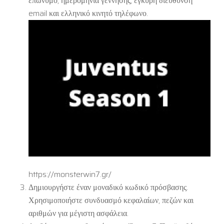
επώνυμο, ημερομηνία γέννησης, έγκυρη διεύθυνση
email και ελληνικό κινητό τηλέφωνο.
https://monsterwin7.gr/
Δημιουργήστε έναν μοναδικό κωδικό πρόσβασης.
Χρησιμοποιήστε συνδυασμό κεφαλαίων, πεζών και
αριθμών για μέγιστη ασφάλεια.