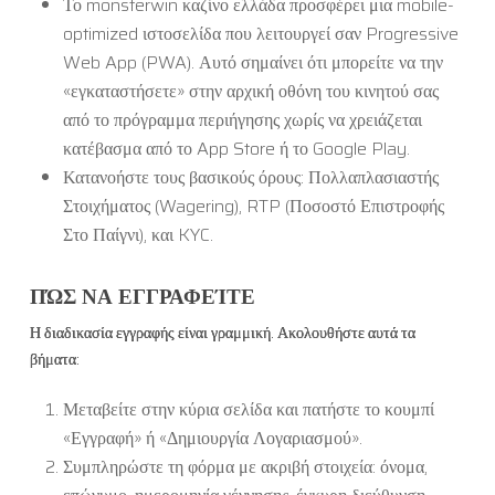
Το monsterwin καζίνο ελλάδα προσφέρει μια mobile-
optimized ιστοσελίδα που λειτουργεί σαν Progressive
Web App (PWA). Αυτό σημαίνει ότι μπορείτε να την
«εγκαταστήσετε» στην αρχική οθόνη του κινητού σας
από το πρόγραμμα περιήγησης χωρίς να χρειάζεται
κατέβασμα από το App Store ή το Google Play.
Κατανοήστε τους βασικούς όρους: Πολλαπλασιαστής
Στοιχήματος (Wagering), RTP (Ποσοστό Επιστροφής
Στο Παίγνι), και KYC.
ΠΏΣ ΝΑ ΕΓΓΡΑΦΕΊΤΕ
Η διαδικασία εγγραφής είναι γραμμική. Ακολουθήστε αυτά τα
βήματα:
Μεταβείτε στην κύρια σελίδα και πατήστε το κουμπί
«Εγγραφή» ή «Δημιουργία Λογαριασμού».
Συμπληρώστε τη φόρμα με ακριβή στοιχεία: όνομα,