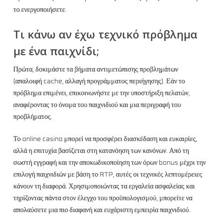
το ενεργοποιήσετε.
Τι κάνω αν έχω τεχνικό πρόβλημα
με ένα παιχνίδι;
Πρώτα, δοκιμάστε τα βήματα αντιμετώπισης προβλημάτων
(απαλοιφή cache, αλλαγή προγράμματος περιήγησης). Εάν το
πρόβλημα επιμένει, επικοινωνήστε με την υποστήριξη πελατών,
αναφέροντας το όνομα του παιχνιδιού και μια περιγραφή του
προβλήματος.
Το online casino μπορεί να προσφέρει διασκέδαση και ευκαιρίες,
αλλά η επιτυχία βασίζεται στη κατανόηση των κανόνων. Από τη
σωστή εγγραφή και την αποκωδικοποίηση των όρων bonus μέχρι την
επιλογή παιχνιδιών με βάση το RTP, αυτές οι τεχνικές λεπτομέρειες
κάνουν τη διαφορά. Χρησιμοποιώντας τα εργαλεία ασφαλείας και
τηρίζοντας πάντα στον έλεγχο του προϋπολογισμού, μπορείτε να
απολαύσετε μια πιο διαφανή και ευχάριστη εμπειρία παιχνιδιού.