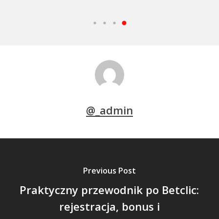
@_admin
Previous Post
Praktyczny przewodnik po Betclic:
rejestracja, bonus i