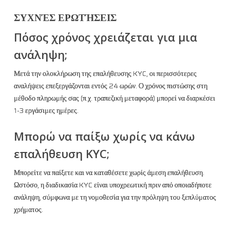
ΣΥΧΝΈΣ ΕΡΩΤΉΣΕΙΣ
Πόσος χρόνος χρειάζεται για μια
ανάληψη;
Μετά την ολοκλήρωση της επαλήθευσης KYC, οι περισσότερες
αναλήψεις επεξεργάζονται εντός 24 ωρών. Ο χρόνος πιστώσης στη
μέθοδο πληρωμής σας (π.χ. τραπεζική μεταφορά) μπορεί να διαρκέσει
1-3 εργάσιμες ημέρες.
Μπορώ να παίξω χωρίς να κάνω
επαλήθευση KYC;
Μπορείτε να παίξετε και να καταθέσετε χωρίς άμεση επαλήθευση.
Ωστόσο, η διαδικασία KYC είναι υποχρεωτική πριν από οποιαδήποτε
ανάληψη, σύμφωνα με τη νομοθεσία για την πρόληψη του ξεπλύματος
χρήματος.