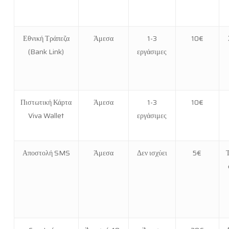
Εθνική Τράπεζα
Άμεσα
1-3
10€
(Bank Link)
εργάσιμες
Πιστωτική Κάρτα
Άμεσα
1-3
10€
Viva Wallet
εργάσιμες
Αποστολή SMS
Άμεσα
Δεν ισχύει
5€