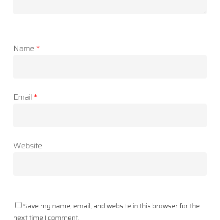
Name
*
Email
*
Website
Save my name, email, and website in this browser for the
next time I comment.