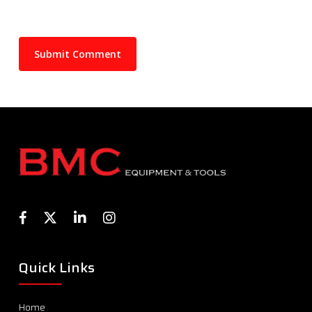
Quick Links
Home