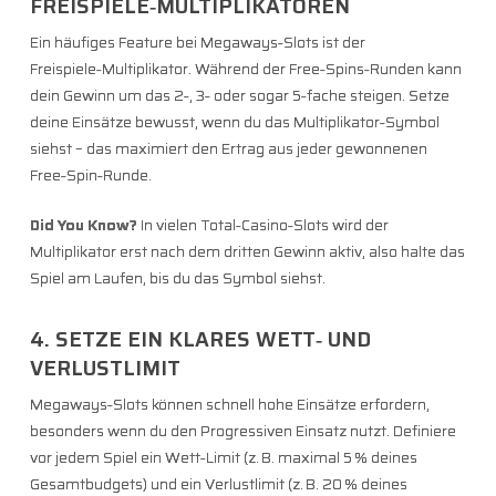
FREISPIELE‑MULTIPLIKATOREN
Ein häufiges Feature bei Megaways‑Slots ist der
Freispiele‑Multiplikator. Während der Free‑Spins‑Runden kann
dein Gewinn um das 2‑, 3‑ oder sogar 5‑fache steigen. Setze
deine Einsätze bewusst, wenn du das Multiplikator‑Symbol
siehst – das maximiert den Ertrag aus jeder gewonnenen
Free‑Spin‑Runde.
Did You Know?
In vielen Total‑Casino‑Slots wird der
Multiplikator erst nach dem dritten Gewinn aktiv, also halte das
Spiel am Laufen, bis du das Symbol siehst.
4. SETZE EIN KLARES WETT‑ UND
VERLUSTLIMIT
Megaways‑Slots können schnell hohe Einsätze erfordern,
besonders wenn du den Progressiven Einsatz nutzt. Definiere
vor jedem Spiel ein Wett‑Limit (z. B. maximal 5 % deines
Gesamtbudgets) und ein Verlustlimit (z. B. 20 % deines