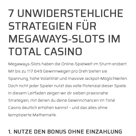
7 UNWIDERSTEHLICHE
STRATEGIEN FÜR
MEGAWAYS‑SLOTS IM
TOTAL CASINO
Megaways‑Slots haben die Online‑Spielwelt im Sturm erobert.
Mit bis zu 117.649 Gewinnwegen pro Dreh bieten sie
Spannung, hohe Volatilität und massive Jackpot‑Möglichkeiten.
Doch nicht jeder Spieler nutzt das volle Potenzial dieser Spiele.
In diesem Leitfaden zeigen wir dir sieben praxisnahe
Strategien, mit denen du deine Gewinnchancen im Total
Casino deutlich erhöhen kannst – und das alles ohne
komplizierte Mathematik.
1. NUTZE DEN BONUS OHNE EINZAHLUNG