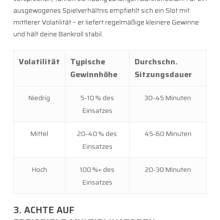
ausgewogenes Spielverhältnis empfiehlt sich ein Slot mit
mittlerer Volatilität – er liefert regelmäßige kleinere Gewinne
und hält deine Bankroll stabil.
Volatilität
Typische
Durchschn.
Gewinnhöhe
Sitzungsdauer
Niedrig
5‑10 % des
30‑45 Minuten
Einsatzes
Mittel
20‑40 % des
45‑60 Minuten
Einsatzes
Hoch
100 %+ des
20‑30 Minuten
Einsatzes
3. ACHTE AUF