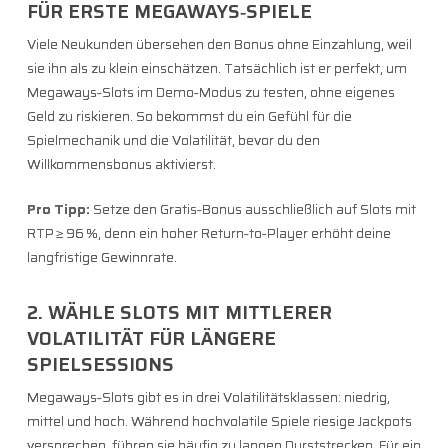
FÜR ERSTE MEGAWAYS‑SPIELE
Viele Neukunden übersehen den Bonus ohne Einzahlung, weil
sie ihn als zu klein einschätzen. Tatsächlich ist er perfekt, um
Megaways‑Slots im Demo‑Modus zu testen, ohne eigenes
Geld zu riskieren. So bekommst du ein Gefühl für die
Spielmechanik und die Volatilität, bevor du den
Willkommensbonus aktivierst.
Pro Tipp:
Setze den Gratis‑Bonus ausschließlich auf Slots mit
RTP ≥ 96 %, denn ein hoher Return‑to‑Player erhöht deine
langfristige Gewinnrate.
2. WÄHLE SLOTS MIT MITTLERER
VOLATILITÄT FÜR LÄNGERE
SPIELSESSIONS
Megaways‑Slots gibt es in drei Volatilitätsklassen: niedrig,
mittel und hoch. Während hochvolatile Spiele riesige Jackpots
versprechen, führen sie häufig zu langen Durststrecken. Für ein