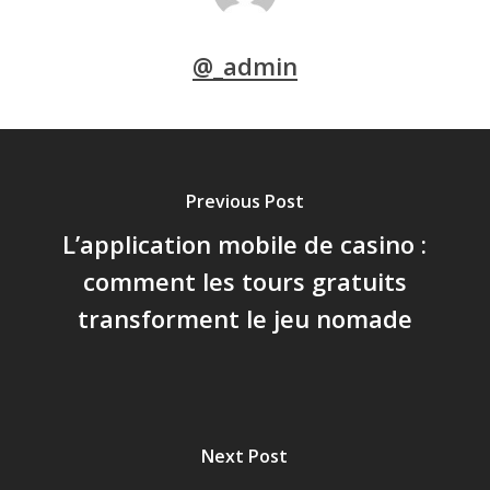
@_admin
Previous Post
L’application mobile de casino :
comment les tours gratuits
transforment le jeu nomade
Next Post