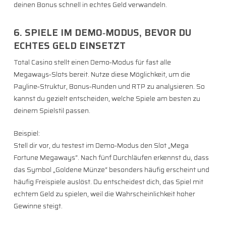
deinen Bonus schnell in echtes Geld verwandeln.
6. SPIELE IM DEMO‑MODUS, BEVOR DU
ECHTES GELD EINSETZT
Total Casino stellt einen Demo‑Modus für fast alle
Megaways‑Slots bereit. Nutze diese Möglichkeit, um die
Payline‑Struktur, Bonus‑Runden und RTP zu analysieren. So
kannst du gezielt entscheiden, welche Spiele am besten zu
deinem Spielstil passen.
Beispiel:
Stell dir vor, du testest im Demo‑Modus den Slot „Mega
Fortune Megaways“. Nach fünf Durchläufen erkennst du, dass
das Symbol „Goldene Münze“ besonders häufig erscheint und
häufig Freispiele auslöst. Du entscheidest dich, das Spiel mit
echtem Geld zu spielen, weil die Wahrscheinlichkeit hoher
Gewinne steigt.