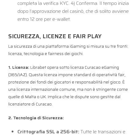
completa la verifica KYC. 4) Conferma. Il tempo inizia
dopo l’approvazione del casinò, che di solito avviene
entro 12 ore per e-wallet.
SICUREZZA, LICENZE E FAIR PLAY
La sicurezza di una piattaforma iGaming si misura su tre fronti:
licenza, tecnologia e fairness dei giochi.
1. Licenza:
Librabet opera sotto licenza Curacao eGaming
(365/JAZ). Questa licenza impone standard di operatività fair,
protezione dei fondi dei giocatori e responsabilità nel gioco. È
una licenza internazionale comune, ma non è stringente come
quelle di Malta o UK. Implica che le dispute sono gestite dal
licenziatore di Curacao.
2. Tecnologia di Sicurezza:
Crittografia SSL a 256-bit:
Tutte le transazioni e