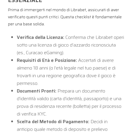
ESSENZIALE
Prima di immergerti nel mondo di Librabet, assicurati di aver
verificato questi punti critici. Questa checklist è fondamentale
per una base solida.
Verifica della Licenza:
Conferma che Librabet operi
sotto una licenza di gioco d’azzardo riconosciuta
(es., Curacao eGaming).
Requisiti di Età e Posizione:
Accertati di avere
almeno 18 anni (o l’età legale nel tuo paese) e di
trovarti in una regione geografica dove il gioco è
permesso.
Documenti Pronti:
Prepara un documento
d’identità valido (carta d’identità, passaporto) e una
prova di residenza recente (bolletta) per il processo
di verifica KYC.
Scelta del Metodo di Pagamento:
Decidi in
anticipo quale metodo di deposito e prelievo