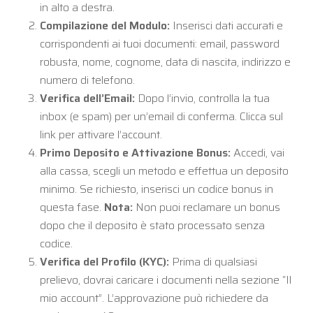
in alto a destra.
Compilazione del Modulo:
Inserisci dati accurati e
corrispondenti ai tuoi documenti: email, password
robusta, nome, cognome, data di nascita, indirizzo e
numero di telefono.
Verifica dell’Email:
Dopo l’invio, controlla la tua
inbox (e spam) per un’email di conferma. Clicca sul
link per attivare l’account.
Primo Deposito e Attivazione Bonus:
Accedi, vai
alla cassa, scegli un metodo e effettua un deposito
minimo. Se richiesto, inserisci un codice bonus in
questa fase.
Nota:
Non puoi reclamare un bonus
dopo che il deposito è stato processato senza
codice.
Verifica del Profilo (KYC):
Prima di qualsiasi
prelievo, dovrai caricare i documenti nella sezione “Il
mio account”. L’approvazione può richiedere da