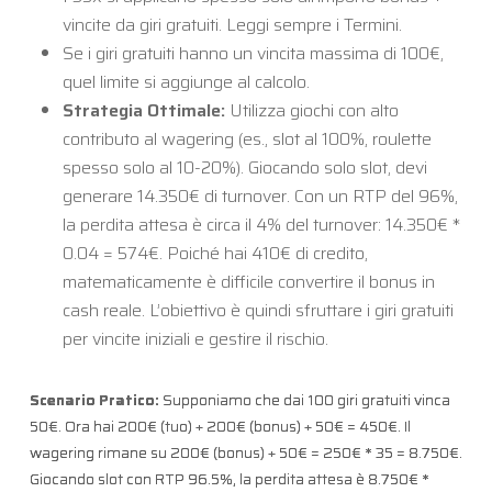
vincite da giri gratuiti. Leggi sempre i Termini.
Se i giri gratuiti hanno un vincita massima di 100€,
quel limite si aggiunge al calcolo.
Strategia Ottimale:
Utilizza giochi con alto
contributo al wagering (es., slot al 100%, roulette
spesso solo al 10-20%). Giocando solo slot, devi
generare 14.350€ di turnover. Con un RTP del 96%,
la perdita attesa è circa il 4% del turnover: 14.350€ *
0.04 = 574€. Poiché hai 410€ di credito,
matematicamente è difficile convertire il bonus in
cash reale. L’obiettivo è quindi sfruttare i giri gratuiti
per vincite iniziali e gestire il rischio.
Scenario Pratico:
Supponiamo che dai 100 giri gratuiti vinca
50€. Ora hai 200€ (tuo) + 200€ (bonus) + 50€ = 450€. Il
wagering rimane su 200€ (bonus) + 50€ = 250€ * 35 = 8.750€.
Giocando slot con RTP 96.5%, la perdita attesa è 8.750€ *