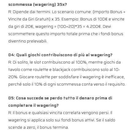
scommessa (wagering) 35x?
R: Dipende dai termini. Lo scenario comune: (Importo Bonus +
Vincite da Giri Gratuiti) x 35. Esempio: Bonus di 100€ e vincite
da giri di 20€, wagering = (100+20)*35 = 4.200€. Devi
scommettere questo importo totale prima che i fondi bonus
diventino prelevabili.
D4: Quali giochi contribuiscono di più al wagering?
R: Di solito, le slot contribuiscono al 100%, mentre giochi da
tavolo come roulette e blackjack contribuiscono solo al 10-
20%. Giocare roulette per soddisfare il wagering è inefficace,
perché solo il 10% di ogni scommessa conta verso il requisito.
D5: Cosa succede se perdo tutto il denaro prima di
completare il wagering?
R: Il bonus e qualsiasi vincita correlata vengono persi. Il
wagering si applica solo sui fondi bonus attivi. Se il saldo
scende a zero, il bonus termina.