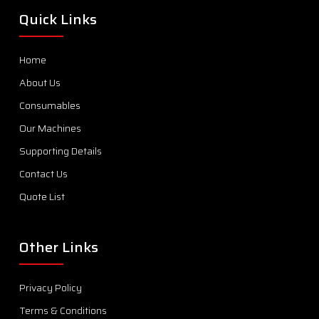
Quick Links
Home
About Us
Consumables
Our Machines
Supporting Details
Contact Us
Quote List
Other Links
Privacy Policy
Terms & Conditions