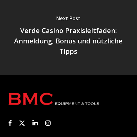
Next Post
Verde Casino Praxisleitfaden:
Anmeldung, Bonus und nützliche
Tipps