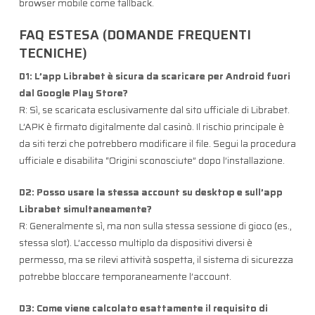
browser mobile come fallback.
FAQ ESTESA (DOMANDE FREQUENTI
TECNICHE)
D1: L’app Librabet è sicura da scaricare per Android fuori
dal Google Play Store?
R: Sì, se scaricata esclusivamente dal sito ufficiale di Librabet.
L’APK è firmato digitalmente dal casinò. Il rischio principale è
da siti terzi che potrebbero modificare il file. Segui la procedura
ufficiale e disabilita “Origini sconosciute” dopo l’installazione.
D2: Posso usare la stessa account su desktop e sull’app
Librabet simultaneamente?
R: Generalmente sì, ma non sulla stessa sessione di gioco (es.,
stessa slot). L’accesso multiplo da dispositivi diversi è
permesso, ma se rilevi attività sospetta, il sistema di sicurezza
potrebbe bloccare temporaneamente l’account.
D3: Come viene calcolato esattamente il requisito di