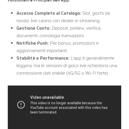
Funzionalità Principali dell’App:
Accesso Completo al Catalogo:
Slot, giochi da
tavolo, live casino con dealer in streaming.
Gestione Conto:
Depositi, prelievi, verifica
documenti, cronologia transazioni.
Notifiche Push:
Per bonus, promozioni e
aggiornamenti importanti.
Stabilità e Performance:
L’app è generalmente
leggera, ma le sessioni di gioco live richiedono una
connessione dati stabile (4G/5G o Wi-Fi forte).