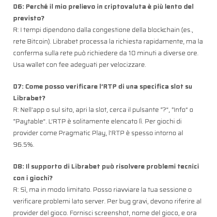
D6: Perché il mio prelievo in criptovaluta è più lento del
previsto?
R: I tempi dipendono dalla congestione della blockchain (es.,
rete Bitcoin). Librabet processa la richiesta rapidamente, ma la
conferma sulla rete può richiedere da 10 minuti a diverse ore.
Usa wallet con fee adeguati per velocizzare.
D7: Come posso verificare l’RTP di una specifica slot su
Librabet?
R: Nell’app o sul sito, apri la slot, cerca il pulsante “?”, “Info” o
“Paytable”. L’RTP è solitamente elencato lì. Per giochi di
provider come Pragmatic Play, l’RTP è spesso intorno al
96.5%.
D8: Il supporto di Librabet può risolvere problemi tecnici
con i giochi?
R: Sì, ma in modo limitato. Posso riavviare la tua sessione o
verificare problemi lato server. Per bug gravi, devono riferire al
provider del gioco. Fornisci screenshot, nome del gioco, e ora