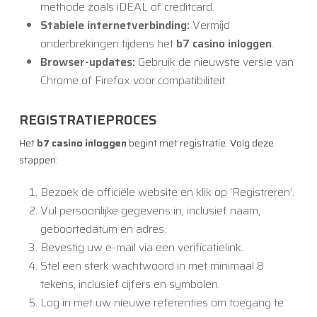
methode zoals iDEAL of creditcard.
Stabiele internetverbinding:
Vermijd
onderbrekingen tijdens het
b7 casino inloggen
.
Browser-updates:
Gebruik de nieuwste versie van
Chrome of Firefox voor compatibiliteit.
REGISTRATIEPROCES
Het
b7 casino inloggen
begint met registratie. Volg deze
stappen:
Bezoek de officiële website en klik op ‘Registreren’.
Vul persoonlijke gegevens in, inclusief naam,
geboortedatum en adres.
Bevestig uw e-mail via een verificatielink.
Stel een sterk wachtwoord in met minimaal 8
tekens, inclusief cijfers en symbolen.
Log in met uw nieuwe referenties om toegang te