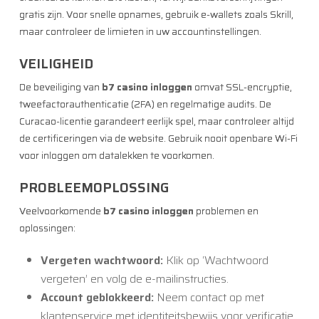
gratis zijn. Voor snelle opnames, gebruik e-wallets zoals Skrill,
maar controleer de limieten in uw accountinstellingen.
VEILIGHEID
De beveiliging van
b7 casino inloggen
omvat SSL-encryptie,
tweefactorauthenticatie (2FA) en regelmatige audits. De
Curacao-licentie garandeert eerlijk spel, maar controleer altijd
de certificeringen via de website. Gebruik nooit openbare Wi-Fi
voor inloggen om datalekken te voorkomen.
PROBLEEMOPLOSSING
Veelvoorkomende
b7 casino inloggen
problemen en
oplossingen:
Vergeten wachtwoord:
Klik op ‘Wachtwoord
vergeten’ en volg de e-mailinstructies.
Account geblokkeerd:
Neem contact op met
klantenservice met identiteitsbewijs voor verificatie.