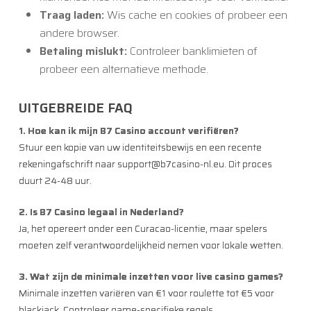
Traag laden:
Wis cache en cookies of probeer een
andere browser.
Betaling mislukt:
Controleer banklimieten of
probeer een alternatieve methode.
UITGEBREIDE FAQ
1. Hoe kan ik mijn B7 Casino account verifiëren?
Stuur een kopie van uw identiteitsbewijs en een recente
rekeningafschrift naar
support@b7casino-nl.eu
. Dit proces
duurt 24-48 uur.
2. Is B7 Casino legaal in Nederland?
Ja, het opereert onder een Curacao-licentie, maar spelers
moeten zelf verantwoordelijkheid nemen voor lokale wetten.
3. Wat zijn de minimale inzetten voor live casino games?
Minimale inzetten variëren van €1 voor roulette tot €5 voor
blackjack. Controleer game-specifieke regels.