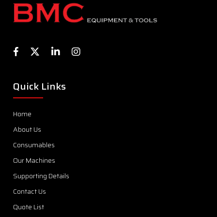
Quick Links
Home
About Us
Consumables
Our Machines
Supporting Details
Contact Us
Quote List