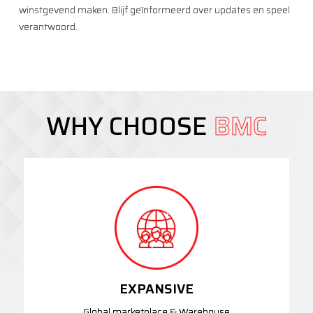
winstgevend maken. Blijf geïnformeerd over updates en speel
verantwoord.
WHY CHOOSE
BMC
EXPANSIVE
Global marketplace & Warehouse