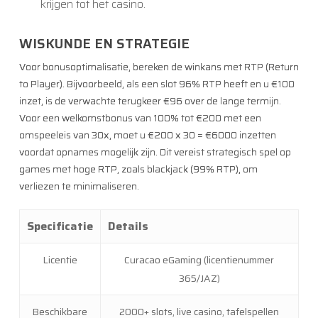
krijgen tot het casino.
WISKUNDE EN STRATEGIE
Voor bonusoptimalisatie, bereken de winkans met RTP (Return
to Player). Bijvoorbeeld, als een slot 96% RTP heeft en u €100
inzet, is de verwachte terugkeer €96 over de lange termijn.
Voor een welkomstbonus van 100% tot €200 met een
omspeeleis van 30x, moet u €200 x 30 = €6000 inzetten
voordat opnames mogelijk zijn. Dit vereist strategisch spel op
games met hoge RTP, zoals blackjack (99% RTP), om
verliezen te minimaliseren.
Specificatie
Details
Licentie
Curacao eGaming (licentienummer
365/JAZ)
Beschikbare
2000+ slots, live casino, tafelspellen