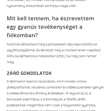
nyeremény elvesztését vonhatja maga után.
Mit kell tennem, ha észrevettem
egy gyanús tevékenységet a
fiókomban?
Azonnal változtasd meg a jelszavadat, lépj kapcsolatba az
ügyfélszolgálattal, és kérdezd meg a munkamenet-naplókat.
Állíts be kétfaktoros hitelesítést (2FA), ha még nem tetted
meg.
ZÁRÓ GONDOLATOK
A Betmatch-kasino használata, mint minden online
játékplatformé, részletes ismeretet és előkészületeket igényel
a zökkenőmentes élmény érdekében. A regisztráció, a
bónuszok számítása, a biztonság és a felelős játék
eszközeinek megértése nem csak a folyamatot gyorsítja,