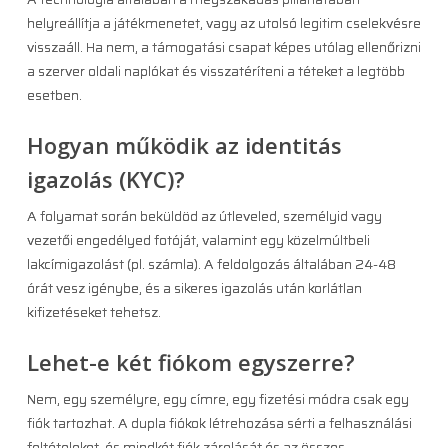
helyreállítja a játékmenetet, vagy az utolsó legitim cselekvésre
visszaáll. Ha nem, a támogatási csapat képes utólag ellenőrizni
a szerver oldali naplókat és visszatéríteni a téteket a legtöbb
esetben.
Hogyan működik az identitás
igazolás (KYC)?
A folyamat során beküldöd az útleveled, személyid vagy
vezetői engedélyed fotóját, valamint egy közelmúltbeli
lakcímigazolást (pl. számla). A feldolgozás általában 24-48
órát vesz igénybe, és a sikeres igazolás után korlátlan
kifizetéseket tehetsz.
Lehet-e két fiókom egyszerre?
Nem, egy személyre, egy címre, egy fizetési módra csak egy
fiók tartozhat. A dupla fiókok létrehozása sérti a felhasználási
feltételeket, és mindkét fiók zárolását és az összes