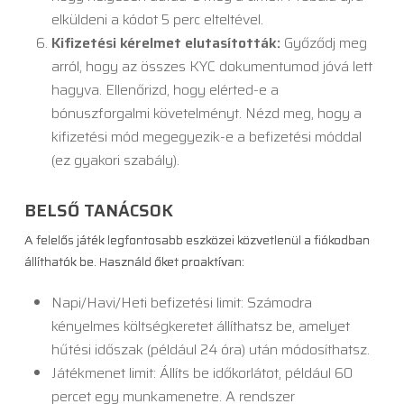
elküldeni a kódot 5 perc elteltével.
Kifizetési kérelmet elutasították:
Győződj meg
arról, hogy az összes KYC dokumentumod jóvá lett
hagyva. Ellenőrizd, hogy elérted-e a
bónuszforgalmi követelményt. Nézd meg, hogy a
kifizetési mód megegyezik-e a befizetési móddal
(ez gyakori szabály).
BELSŐ TANÁCSOK
A felelős játék legfontosabb eszközei közvetlenül a fiókodban
állíthatók be. Használd őket proaktívan:
Napi/Havi/Heti befizetési limit: Számodra
kényelmes költségkeretet állíthatsz be, amelyet
hűtési időszak (például 24 óra) után módosíthatsz.
Játékmenet limit: Állíts be időkorlátot, például 60
percet egy munkamenetre. A rendszer