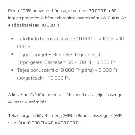
Példa: 100% befizetési bónusz, maximum 20 000 Ft + 50
ingyen pörgetés. A bónuszforgalmi követelmény (WR) 40x. Az
első befizetésed: 10 000 Ft.
Letölthető bónusz összege: 10 000 Ft × 100% = 10
000 Ft.
Ingyen pörgetések értéke: Tegyük fel, 100
Ft/pörgetés. Összesen: 50 × 100 Ft = 5 000 Ft.
Teljes bónuszérték: 10 000 Ft (pénz) + 5 000 Ft
(pörgetések) = 15 000 Ft.
A kifizethetővé tételhez le kell játszanod ezt a teljes összeget
40-szer. A számítás:
Teljes forgalmi követelmény (WR) = (Bónusz összege) × (WR
szorzó) = 10 000 Ft × 40 = 400 000 Ft.