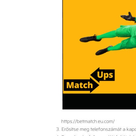
https://betmatch.eu.com/
Erősítse meg telefonszámát a kapo