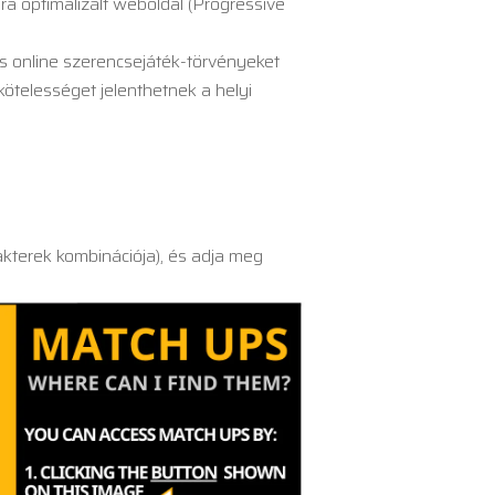
a optimalizált weboldal (Progressive
s online szerencsejáték-törvényeket
kötelességet jelenthetnek a helyi
rakterek kombinációja), és adja meg