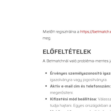
Mielőtt regisztrálna a
https://betmatch
meg.
ELŐFELTÉTELEK
A Betmatchnál való probléma-mentes j
Érvényes személyazonosító igaz
igazolványra vagy jogosítványra.
Aktív e-mail cím és telefonszám:
megerősíteni.
Kifizetési mód beállítása:
Válasszo
tudja hajtani. Egyes országokban a 