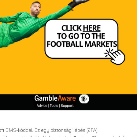
tt SMS-kóddal. Ez egy biztonsági lépés (2FA).