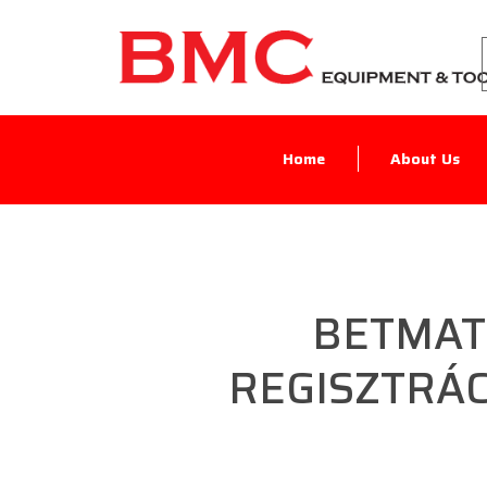
Skip
to
main
content
Home
About Us
BETMAT
REGISZTRÁC