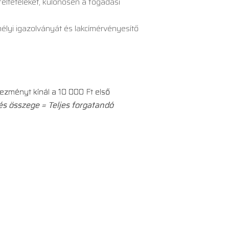
eltételeket, különösen a fogadási
mélyi igazolványát és lakcímérvényesítő
zményt kínál a 10 000 Ft első
s összege = Teljes forgatandó