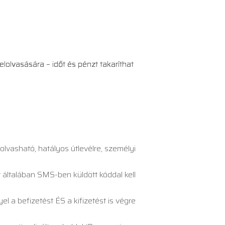
lolvasására – időt és pénzt takaríthat
olvasható, hatályos útlevélre, személyi
 általában SMS-ben küldött kóddal kell
el a befizetést ÉS a kifizetést is végre