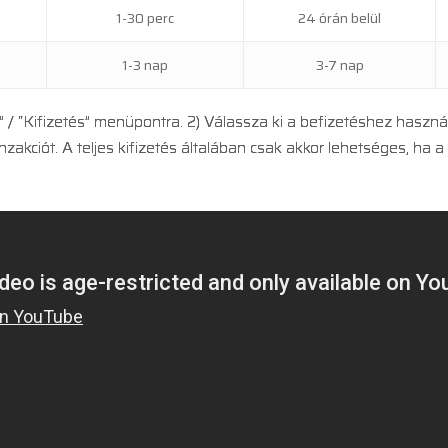
1-30 perc
24 órán belül
1-3 nap
3-7 nap
r” / “Kifizetés” menüpontra. 2) Válassza ki a befizetéshez használ
akciót. A teljes kifizetés általában csak akkor lehetséges, ha a bó