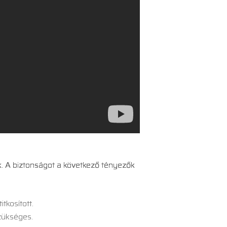
k. A biztonságot a következő tényezők
tkosított.
zükséges.