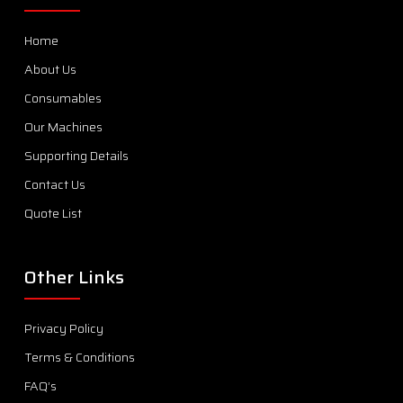
Home
About Us
Consumables
Our Machines
Supporting Details
Contact Us
Quote List
Other Links
Privacy Policy
Terms & Conditions
FAQ’s