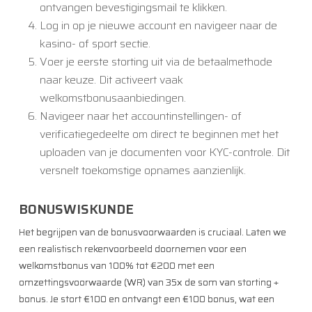
ontvangen bevestigingsmail te klikken.
Log in op je nieuwe account en navigeer naar de
kasino- of sport sectie.
Voer je eerste storting uit via de betaalmethode
naar keuze. Dit activeert vaak
welkomstbonusaanbiedingen.
Navigeer naar het accountinstellingen- of
verificatiegedeelte om direct te beginnen met het
uploaden van je documenten voor KYC-controle. Dit
versnelt toekomstige opnames aanzienlijk.
BONUSWISKUNDE
Het begrijpen van de bonusvoorwaarden is cruciaal. Laten we
een realistisch rekenvoorbeeld doornemen voor een
welkomstbonus van 100% tot €200 met een
omzettingsvoorwaarde (WR) van 35x de som van storting +
bonus. Je stort €100 en ontvangt een €100 bonus, wat een