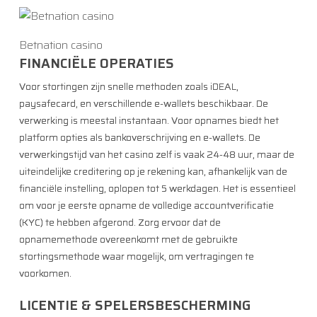
Betnation casino
FINANCIËLE OPERATIES
Voor stortingen zijn snelle methoden zoals iDEAL,
paysafecard, en verschillende e-wallets beschikbaar. De
verwerking is meestal instantaan. Voor opnames biedt het
platform opties als bankoverschrijving en e-wallets. De
verwerkingstijd van het casino zelf is vaak 24-48 uur, maar de
uiteindelijke creditering op je rekening kan, afhankelijk van de
financiële instelling, oplopen tot 5 werkdagen. Het is essentieel
om voor je eerste opname de volledige accountverificatie
(KYC) te hebben afgerond. Zorg ervoor dat de
opnamemethode overeenkomt met de gebruikte
stortingsmethode waar mogelijk, om vertragingen te
voorkomen.
LICENTIE & SPELERSBESCHERMING