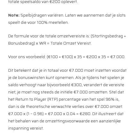
totale speelsaldo van €200 oplevert.
Note:
Spelbijdragen variëren. Laten we aannemen dat je slots
speelt die voor 100% meetellen.
De formule voor de totale omzetvereiste is: (Stortingsbedrag +
Bonusbedrag) x WR = Totale Omzet Vereist.
Voor ons voorbeeld: (€100 + €100) x 35 = €200 x 35 = €7.000.
Dit betekent dat je in totaal voor €7.000 moet inzetten voordat
je de bonuswinsten kunt opnemen. Als je tijdens het spelen je
saldo verhoogt naar bijvoorbeeld €300, verandert de vereiste
niet; je moet nog steeds de initiële €7.000 omzetten. Stel dat
het Return to Player (RTP) percentage van het spel 96% is,
dan is de theoretische verwachte verlies over €7.000 omzet:
€7.000 x (1 – 0.96) = €7.000 x 0.04 = €280. Dit illustreert dat
het behalen van de omzettingsvoorwaarde een aanzienlijke
inspanning vereist.