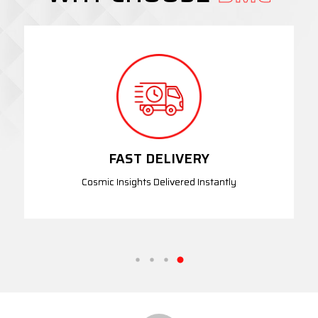
FAST DELIVERY
Cosmic Insights Delivered Instantly