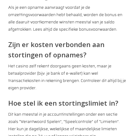
Als je een opname aanvraagt voordat je de
omzettingsvoorwaarden hebt behaald, worden de bonus en
alle daaruit voortkomende winsten meestal van je saldo
afgetrokken. Lees altijd de specifieke bonusvoorwaarden.
Zijn er kosten verbonden aan
stortingen of opnames?
Het casino zelf rekent doorgaans geen kosten, maar je
betaalprovider (bijv. je bank of e-wallet) kan wel
transactiekosten in rekening brengen. Controleer dit altijd bij je
eigen provider.
Hoe stel ik een stortingslimiet in?
Dit kan meestal in je accountinstellingen onder een sectie
zoals “Verantwoord Spelen”, “Speelcontrole” of “Limieten”.
Hier kun je dagelijkse, wekelijkse of maandelijkse limieten