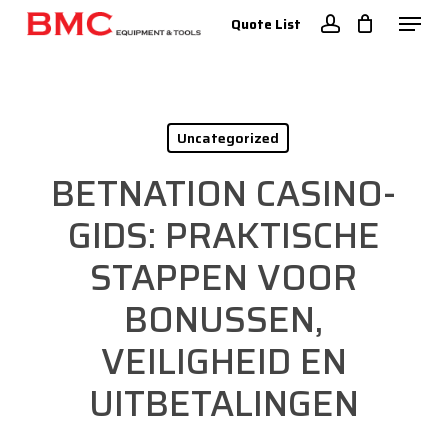
Skip
Menu
Quote List
to
account
Close
main
Menu
content
Uncategorized
BETNATION CASINO-
GIDS: PRAKTISCHE
STAPPEN VOOR
BONUSSEN,
VEILIGHEID EN
UITBETALINGEN