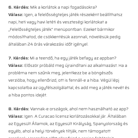
6. Kérdés:
Mik a korlátok a napi fogadásokra?
Válasz:
Igen, a felelősségteljes játék részeként beállíthatsz
napi, heti vagy havi letéti és veszteségi korlátokat a
„Felelősségteljes játék” menüpontban. Ezeket bármikor
módosíthatod, de csökkentésük azonnali, növelésük pedig
általában 24 órás várakozási időt igényel.
7. Kérdés:
Mi a teendő, ha egy játék befagy az appban?
Válasz:
Először próbáld meg újraindítani az alkalmazást. Ha a
probléma nem szűnik meg, jelentkezz be a böngészős
verzióba, hogy ellenőrizd, ott is fennáll-e a hiba. Végül lépj
kapcsolatba az ügyfélszolgálattal, és add meg a játék nevét és
a hiba pontos idejét.
8. Kérdés:
Vannak-e országok, ahol nem használható az app?
Válasz:
Igen. A Curacao licensz korlátozásokkal jár. Általában
az Egyesült Államok, az Egyesült Királyság, Spanyolország és
egyéb, ahol a helyi törvények tiltják, nem támogatott