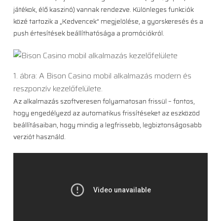
játékok, élő kaszinó) vannak rendezve. Különleges funkciók
közé tartozik a „Kedvencek” megjelölése, a gyorskeresés és a
push értesítések beállíthatósága a promóciókról.
1. ábra: A Bison Casino mobil alkalmazás modern és
reszponzív kezelőfelülete.
Az alkalmazás szoftveresen folyamatosan frissül – fontos,
hogy engedélyezd az automatikus frissítéseket az eszközöd
beállításaiban, hogy mindig a legfrissebb, legbiztonságosabb
verziót használd.