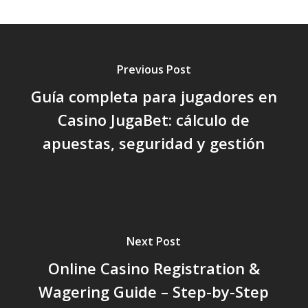
Previous Post
Guía completa para jugadores en
Casino JugaBet: cálculo de
apuestas, seguridad y gestión
Next Post
Online Casino Registration &
Wagering Guide – Step-by-Step