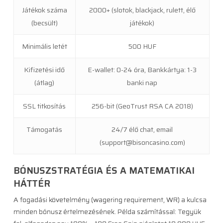
Játékok száma
2000+ (slotok, blackjack, rulett, élő
(becsült)
játékok)
Minimális letét
500 HUF
Kifizetési idő
E-wallet: 0-24 óra, Bankkártya: 1-3
(átlag)
banki nap
SSL titkosítás
256-bit (GeoTrust RSA CA 2018)
Támogatás
24/7 élő chat, email
(
support@bisoncasino.com
)
BÓNUSZSTRATÉGIA ÉS A MATEMATIKAI
HÁTTÉR
A fogadási követelmény (wagering requirement, WR) a kulcsa
minden bónusz értelmezésének. Példa számítással: Tegyük