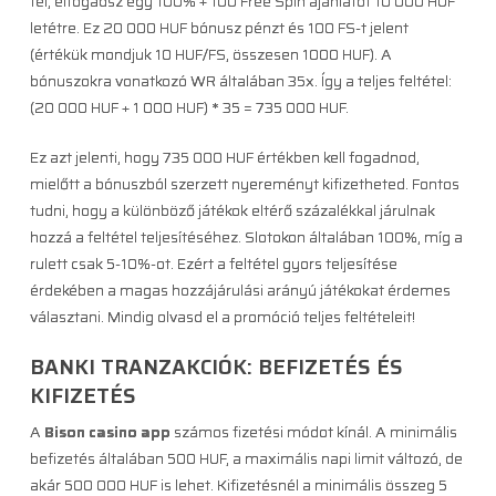
fel, elfogadsz egy 100% + 100 Free Spin ajánlatot 10 000 HUF
letétre. Ez 20 000 HUF bónusz pénzt és 100 FS-t jelent
(értékük mondjuk 10 HUF/FS, összesen 1000 HUF). A
bónuszokra vonatkozó WR általában 35x. Így a teljes feltétel:
(20 000 HUF + 1 000 HUF) * 35 = 735 000 HUF.
Ez azt jelenti, hogy 735 000 HUF értékben kell fogadnod,
mielőtt a bónuszból szerzett nyereményt kifizetheted. Fontos
tudni, hogy a különböző játékok eltérő százalékkal járulnak
hozzá a feltétel teljesítéséhez. Slotokon általában 100%, míg a
rulett csak 5-10%-ot. Ezért a feltétel gyors teljesítése
érdekében a magas hozzájárulási arányú játékokat érdemes
választani. Mindig olvasd el a promóció teljes feltételeit!
BANKI TRANZAKCIÓK: BEFIZETÉS ÉS
KIFIZETÉS
A
Bison casino app
számos fizetési módot kínál. A minimális
befizetés általában 500 HUF, a maximális napi limit változó, de
akár 500 000 HUF is lehet. Kifizetésnél a minimális összeg 5