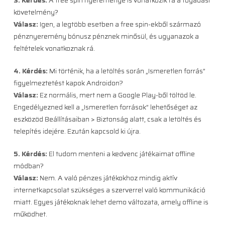
3. Kérdés:
A free spin nyereménye is vonatkozik rá a fogadási
követelmény?
Válasz:
Igen, a legtöbb esetben a free spin-ekből származó
pénznyeremény bónusz pénznek minősül, és ugyanazok a
feltételek vonatkoznak rá.
4. Kérdés:
Mi történik, ha a letöltés során „Ismeretlen forrás”
figyelmeztetést kapok Androidon?
Válasz:
Ez normális, mert nem a Google Play-ből töltöd le.
Engedélyezned kell a „Ismeretlen források” lehetőséget az
eszközöd Beállításaiban > Biztonság alatt, csak a letöltés és
telepítés idejére. Ezután kapcsold ki újra.
5. Kérdés:
El tudom menteni a kedvenc játékaimat offline
módban?
Válasz:
Nem. A való pénzes játékokhoz mindig aktív
internetkapcsolat szükséges a szerverrel való kommunikáció
miatt. Egyes játékoknak lehet demo változata, amely offline is
működhet.