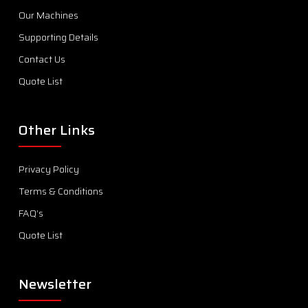
Our Machines
Supporting Details
Contact Us
Quote List
Other Links
Privacy Policy
Terms & Conditions
FAQ’s
Quote List
Newsletter