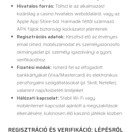
Hivatalos forrás:
Töltsd le az alkalmazást
kizárólag a casino hivatalos weboldaláról, vagy az
Apple App Store-ból. Harmadik féltől származó
APK fájlok biztonsági kockázatot jelentenek.
Regisztrációs adatok:
Készítsd elő az érvényes
email címed, mobilszámodat és személyazonosító
okmányaidat (pl. személyi igazolvány) a gyors
verifikációhoz.
Fizetési módok:
Ismerd fel az elfogadott
bankkártyákat (Visa/Mastercard) és elektronikus
pénzforgalmi szolgáltatásokat (pl. Skrill, Neteller),
valamint napi/kisbetéti limitjeiket.
Hálózati kapcsolat:
Stabil Wi-Fi vagy
mobilinternet-kapcsolat ajánlott a megszakítások
elkerülésére, különösen élő kaszinó játékok közben.
REGISZTRÁCIÓ ÉS VERIFIKÁCIÓ: LÉPÉSRŐL