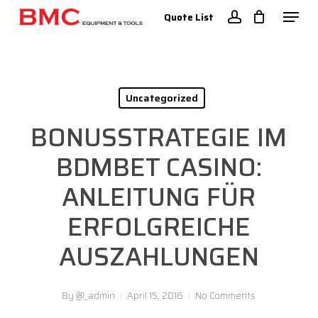
Skip
Menu
Quote List
to
account
Close
main
Menu
content
Uncategorized
BONUSSTRATEGIE IM
BDMBET CASINO:
ANLEITUNG FÜR
ERFOLGREICHE
AUSZAHLUNGEN
By
@_admin
April 15, 2016
No Comments