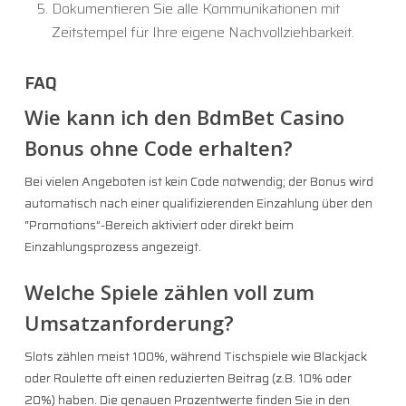
Dokumentieren Sie alle Kommunikationen mit
Zeitstempel für Ihre eigene Nachvollziehbarkeit.
FAQ
Wie kann ich den BdmBet Casino
Bonus ohne Code erhalten?
Bei vielen Angeboten ist kein Code notwendig; der Bonus wird
automatisch nach einer qualifizierenden Einzahlung über den
“Promotions”-Bereich aktiviert oder direkt beim
Einzahlungsprozess angezeigt.
Welche Spiele zählen voll zum
Umsatzanforderung?
Slots zählen meist 100%, während Tischspiele wie Blackjack
oder Roulette oft einen reduzierten Beitrag (z.B. 10% oder
20%) haben. Die genauen Prozentwerte finden Sie in den