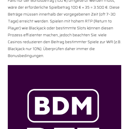
Falls nur der Bonusbetrag (100 €) umgesetzt werden muss,
wäre der erforderliche Spielbetrag 100 € × 35 = 3.500 €. Diese
Beträge müssen innerhalb der vorgegebenen Zeit (oft 7–30
Tage) erreicht werden. Spielen mit hohem RTP (Return to
Player) wie Blackjack oder bestimmte Slots können diesen
Prozess effizienter machen, jedoch beachten Sie: viele
Casinos reduzieren den Beitrag bestimmter Spiele zur WR (z.B.
Blackjack nur 10%). Überprüfen daher immer die
Bonusbedingungen.