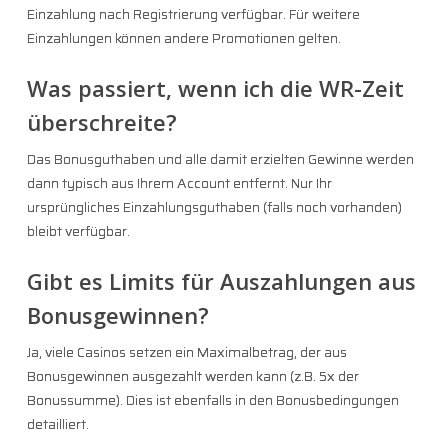
Einzahlung nach Registrierung verfügbar. Für weitere
Einzahlungen können andere Promotionen gelten.
Was passiert, wenn ich die WR-Zeit
überschreite?
Das Bonusguthaben und alle damit erzielten Gewinne werden
dann typisch aus Ihrem Account entfernt. Nur Ihr
ursprüngliches Einzahlungsguthaben (falls noch vorhanden)
bleibt verfügbar.
Gibt es Limits für Auszahlungen aus
Bonusgewinnen?
Ja, viele Casinos setzen ein Maximalbetrag, der aus
Bonusgewinnen ausgezahlt werden kann (z.B. 5x der
Bonussumme). Dies ist ebenfalls in den Bonusbedingungen
detailliert.