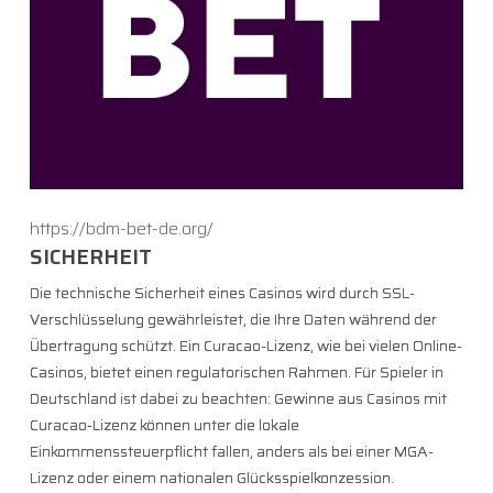
https://bdm-bet-de.org/
SICHERHEIT
Die technische Sicherheit eines Casinos wird durch SSL-
Verschlüsselung gewährleistet, die Ihre Daten während der
Übertragung schützt. Ein Curacao-Lizenz, wie bei vielen Online-
Casinos, bietet einen regulatorischen Rahmen. Für Spieler in
Deutschland ist dabei zu beachten: Gewinne aus Casinos mit
Curacao-Lizenz können unter die lokale
Einkommenssteuerpflicht fallen, anders als bei einer MGA-
Lizenz oder einem nationalen Glücksspielkonzession.