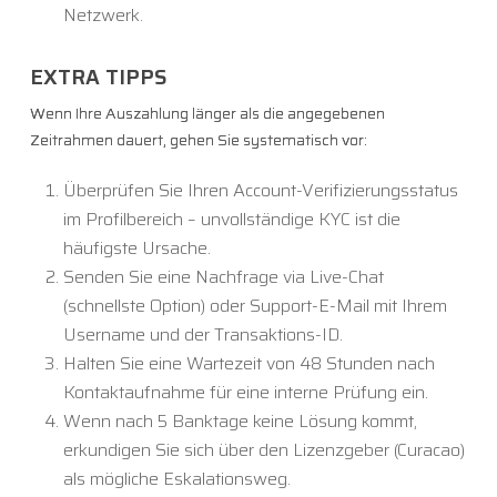
Netzwerk.
EXTRA TIPPS
Wenn Ihre Auszahlung länger als die angegebenen
Zeitrahmen dauert, gehen Sie systematisch vor:
Überprüfen Sie Ihren Account-Verifizierungsstatus
im Profilbereich – unvollständige KYC ist die
häufigste Ursache.
Senden Sie eine Nachfrage via Live-Chat
(schnellste Option) oder Support-E-Mail mit Ihrem
Username und der Transaktions-ID.
Halten Sie eine Wartezeit von 48 Stunden nach
Kontaktaufnahme für eine interne Prüfung ein.
Wenn nach 5 Banktage keine Lösung kommt,
erkundigen Sie sich über den Lizenzgeber (Curacao)
als mögliche Eskalationsweg.