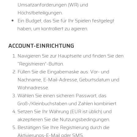
Umsatzanforderungen (WR) und
Höchstbeteiligungen.
Ein Budget, das Sie für Ihr Spielen festgelegt
haben, um kontrolliert zu agieren.
ACCOUNT-EINRICHTUNG
Navigieren Sie zur Hauptseite und finden Sie den
“Registrieren”-Button.
Füllen Sie die Eingabemaske aus: Vor- und
Nachname, E-Mail-Adresse, Geburtsdatum und
Wohnadresse.
Wählen Sie einen sicheren Passwort, das
Groß-/Kleinbuchstaben und Zahlen kombiniert.
Setzen Sie Ihr Währung (EUR ist üblich) und
akzeptieren Sie die Nutzungsbedingungen.
Bestätigen Sie Ihre Registrierung durch die
Aktivierungs-E-Mail oder SMS.