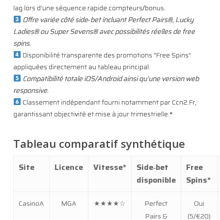
lag lors d’une séquence rapide compteurs/bonus.
Offre variée côté side‑bet incluant Perfect Pairs®, Lucky
Ladies® ou Super Sevens® avec possibilités réelles de free
spins.
Disponibilité transparente des promotions “Free Spins”
appliquées directement au tableau principal.
Compatibilité totale iOS/Android ainsi qu’une version web
responsive.
Classement indépendant fourni notamment par Ccn2.Fr,
garantissant objectivité et mise à jour trimestrielle.*
Tableau comparatif synthétique
Site
Licence
Vitesse*
Side‑bet
Free
disponible
Spins*
CasinoA
MGA
★★★★☆
Perfect
Oui
Pairs &
(5/€20)