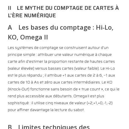
II LE MYTHE DU COMPTAGE DE CARTES À
L’ÈRE NUMÉRIQUE
A Les bases du comptage : Hi‑Lo,
KO, Omega II
Les systèmes de comptage se construisent autour d’un
principe simple : attribuer une valeur numérique à chaque
carte afin d’estimer la proportion restante de hautes cartes
(valeur élevée) versus basses cartes (valeur faible). Le Hi‑Lo
est le plus répandu ; il attribue +1 aux cartes de 2 à 6, –1 aux
cartes de 10 à As et zéro aux cartes intermédiaires. Le KO
(Knock‑Out) fonctionne sans besoin de « true count », ce qui le
rend plus accessible aux débutants. Omega II est plus
sophistiqué : il utilise cinq niveaux de valeur (+2,+1,+0,-1,-2)
pour affiner davantage la lecture du sabot.
B Limites techniques des