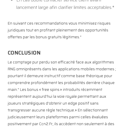
lancement large afin clarifier limites acceptables.*
En suivant ces recommandations vous minimisez risques
juridiques tout en profitant pleinement des opportunités
offertes par les bonus gratuits légitimes.”
CONCLUSION
Le comptage pur perdu son efficacité face aux algorithmes
RNG omniprésents dans les applications mobiles modernes ;
pourtant il demeure instructif comme base théorique pour
comprendre profondément les probabilités derrière chaque
main.” Les bonus « free spins » introduits récemment
représentent aujourd’hui la voie royale permettant aux
joueurs stratégiques d’obtenir un edge positif sans
transgresser aucune règle technique.» En sélectionnant
judicieusement leurs plateformes parmi celles évaluées
positivement par Ccn2.Fr, ils accèdent non seulement à des