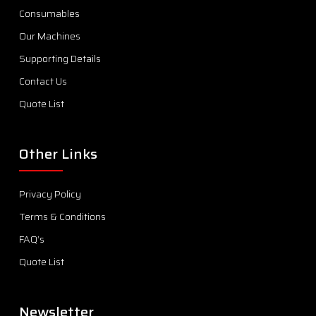
Consumables
Our Machines
Supporting Details
Contact Us
Quote List
Other Links
Privacy Policy
Terms & Conditions
FAQ’s
Quote List
Newsletter