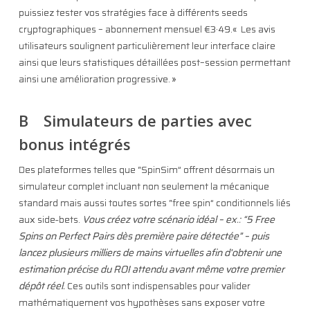
puissiez tester vos stratégies face à différents seeds
cryptographiques – abonnement mensuel €3·49.« Les avis
utilisateurs soulignent particulièrement leur interface claire
ainsi que leurs statistiques détaillées post–session permettant
ainsi une amélioration progressive. »
B Simulateurs de parties avec
bonus intégrés
Des plateformes telles que “SpinSim” offrent désormais un
simulateur complet incluant non seulement la mécanique
standard mais aussi toutes sortes “free spin” conditionnels liés
aux side‑bets.
Vous créez votre scénario idéal – ex.: “5 Free
Spins on Perfect Pairs dès première paire détectée” – puis
lancez plusieurs milliers de mains virtuelles afin d’obtenir une
estimation précise du ROI attendu avant même votre premier
dépôt réel.
Ces outils sont indispensables pour valider
mathématiquement vos hypothèses sans exposer votre