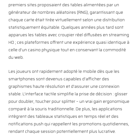
premiers sites proposaient des tables alimentées par un
générateur de nombres aléatoires (RNG), garantissant que
chaque carte était tirée virtuellement selon une distribution
statistiquement équitable. Quelques années plus tard sont
apparues les tables avec croupier réel diffusées en streaming
HD ; ces plateformes offrent une expérience quasi identique à
celle d’un casino physique tout en conservant la commodité
du web.
Les joueurs ont rapidement adopté le mobile dès que les
smartphones sont devenus capables d’afficher des
graphismes haute résolution et d’assurer une connexion
stable. L’interface tactile simplifie la prise de décision : glisser
pour doubler, toucher pour splitter – un vrai gain ergonomique
comparé à la souris traditionnelle. De plus, les applications
intègrent des tableaux statistiques en temps réel et des
notifications push qui rappellent les promotions quotidiennes,
rendant chaque session potentiellement plus lucrative.