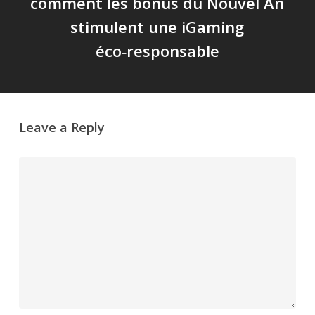
comment les bonus du Nouvel An
stimulent une iGaming
éco‑responsable
Leave a Reply