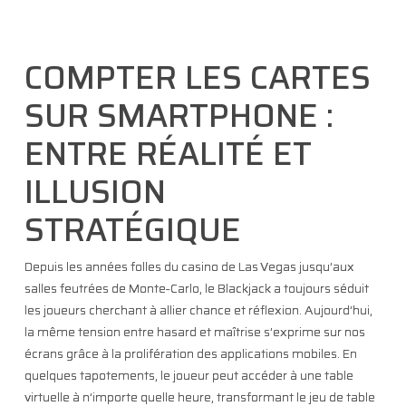
COMPTER LES CARTES
SUR SMARTPHONE :
ENTRE RÉALITÉ ET
ILLUSION
STRATÉGIQUE
Depuis les années folles du casino de Las Vegas jusqu’aux
salles feutrées de Monte‑Carlo, le Blackjack a toujours séduit
les joueurs cherchant à allier chance et réflexion. Aujourd’hui,
la même tension entre hasard et maîtrise s’exprime sur nos
écrans grâce à la prolifération des applications mobiles. En
quelques tapotements, le joueur peut accéder à une table
virtuelle à n’importe quelle heure, transformant le jeu de table