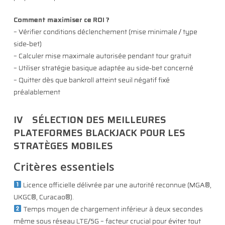
Comment maximiser ce ROI ?
– Vérifier conditions déclenchement (mise minimale / type
side‑bet)
– Calculer mise maximale autorisée pendant tour gratuit
– Utiliser stratégie basique adaptée au side‑bet concerné
– Quitter dès que bankroll atteint seuil négatif fixé
préalablement
IV SÉLECTION DES MEILLEURES
PLATEFORMES BLACKJACK POUR LES
STRATÈGES MOBILES
Critères essentiels
Licence officielle délivrée par une autorité reconnue (MGA®,
UKGC®, Curacao®).
Temps moyen de chargement inférieur à deux secondes
même sous réseau LTE/5G – facteur crucial pour éviter tout