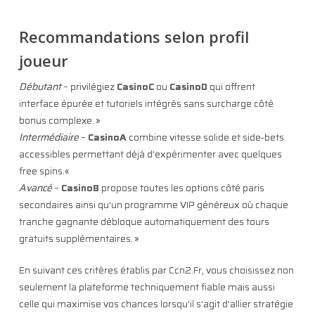
Recommandations selon profil
joueur
Débutant
– privilégiez
CasinoC
ou
CasinoD
qui offrent
interface épurée et tutoriels intégrés sans surcharge côté
bonus complexe. »
Intermédiaire
–
CasinoA
combine vitesse solide et side‑bets
accessibles permettant déjà d’expérimenter avec quelques
free spins.«
Avancé
–
CasinoB
propose toutes les options côté paris
secondaires ainsi qu’un programme VIP généreux où chaque
tranche gagnante débloque automatiquement des tours
gratuits supplémentaires. »
En suivant ces critères établis par Ccn2.Fr, vous choisissez non
seulement la plateforme techniquement fiable mais aussi
celle qui maximise vos chances lorsqu’il s’agit d’allier stratégie