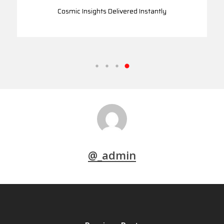
25+years of extensive experience
@_admin