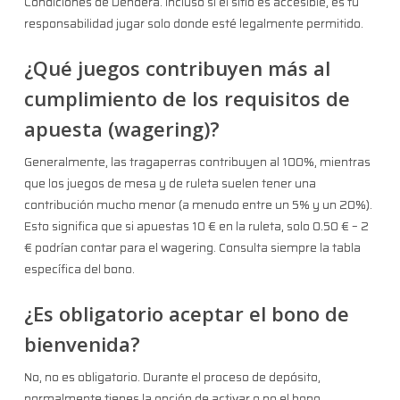
Condiciones de Dendera. Incluso si el sitio es accesible, es tu
responsabilidad jugar solo donde esté legalmente permitido.
¿Qué juegos contribuyen más al
cumplimiento de los requisitos de
apuesta (wagering)?
Generalmente, las tragaperras contribuyen al 100%, mientras
que los juegos de mesa y de ruleta suelen tener una
contribución mucho menor (a menudo entre un 5% y un 20%).
Esto significa que si apuestas 10 € en la ruleta, solo 0.50 € – 2
€ podrían contar para el wagering. Consulta siempre la tabla
específica del bono.
¿Es obligatorio aceptar el bono de
bienvenida?
No, no es obligatorio. Durante el proceso de depósito,
normalmente tienes la opción de activar o no el bono