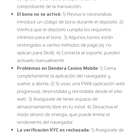
comprobante de la transacción.
El bono no se activó:
1) Revisa si necesitabas
introducir un código de bono durante el depósito. 2)
Verifica que el depósito cumplía los requisitos
mínimos para el bono. 3) Algunos bonos están
restringidos a ciertos métodos de pago (ej: no
aplican para Skrill). 4) Contacta al soporte; pueden
activarlo manualmente.
Problemas en Dendera Casino Mobile:
1) Cierra
completamente la aplicación del navegador y
vuelve a abrirla. 2) Si usas una PWA (aplicación web
progresiva), desinstálala y reinstálala desde el sitio
web. 3) Asegúrate de tener espacio de
almacenamiento libre en tu móvil. 4) Desactiva el
modo ahorro de energía, que puede limitar el
rendimiento del navegador.
La verificación KYC es rechazada:
1) Asegúrate de