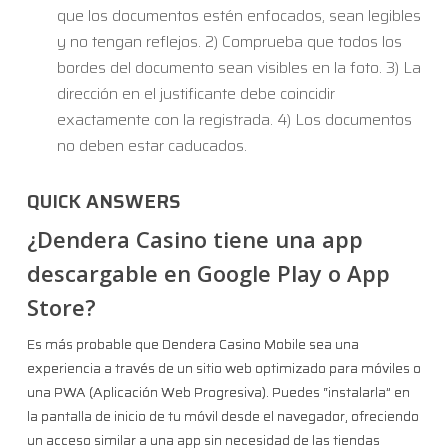
que los documentos estén enfocados, sean legibles
y no tengan reflejos. 2) Comprueba que todos los
bordes del documento sean visibles en la foto. 3) La
dirección en el justificante debe coincidir
exactamente con la registrada. 4) Los documentos
no deben estar caducados.
QUICK ANSWERS
¿Dendera Casino tiene una app
descargable en Google Play o App
Store?
Es más probable que Dendera Casino Mobile sea una
experiencia a través de un sitio web optimizado para móviles o
una PWA (Aplicación Web Progresiva). Puedes “instalarla” en
la pantalla de inicio de tu móvil desde el navegador, ofreciendo
un acceso similar a una app sin necesidad de las tiendas