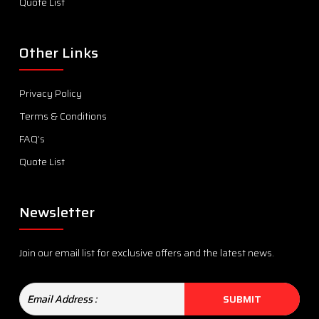
Quote List
Other Links
Privacy Policy
Terms & Conditions
FAQ’s
Quote List
Newsletter
Join our email list for exclusive offers and the latest news.