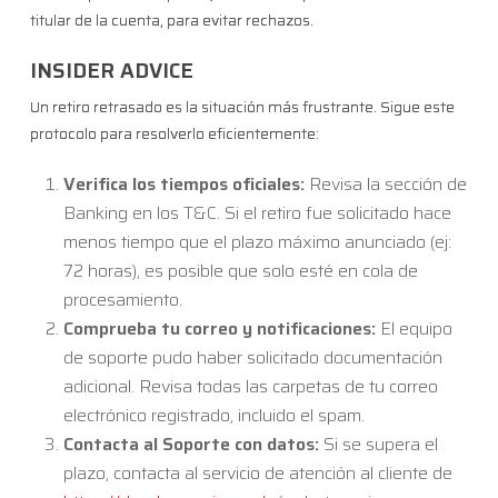
titular de la cuenta, para evitar rechazos.
INSIDER ADVICE
Un retiro retrasado es la situación más frustrante. Sigue este
protocolo para resolverlo eficientemente:
Verifica los tiempos oficiales:
Revisa la sección de
Banking en los T&C. Si el retiro fue solicitado hace
menos tiempo que el plazo máximo anunciado (ej:
72 horas), es posible que solo esté en cola de
procesamiento.
Comprueba tu correo y notificaciones:
El equipo
de soporte pudo haber solicitado documentación
adicional. Revisa todas las carpetas de tu correo
electrónico registrado, incluido el spam.
Contacta al Soporte con datos:
Si se supera el
plazo, contacta al servicio de atención al cliente de