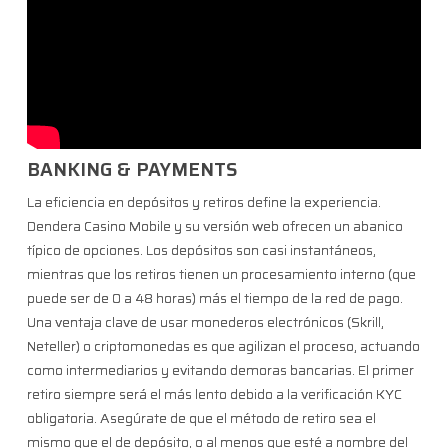
BANKING & PAYMENTS
La eficiencia en depósitos y retiros define la experiencia.
Dendera Casino Mobile y su versión web ofrecen un abanico
típico de opciones. Los depósitos son casi instantáneos,
mientras que los retiros tienen un procesamiento interno (que
puede ser de 0 a 48 horas) más el tiempo de la red de pago.
Una ventaja clave de usar monederos electrónicos (Skrill,
Neteller) o criptomonedas es que agilizan el proceso, actuando
como intermediarios y evitando demoras bancarias. El primer
retiro siempre será el más lento debido a la verificación KYC
obligatoria. Asegúrate de que el método de retiro sea el
mismo que el de depósito, o al menos que esté a nombre del