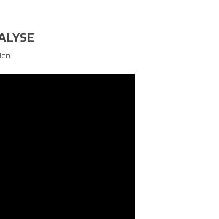
ALYSE
len.