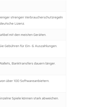
 weniger strengen Verbraucherschutzregeln
 deutsche Lizenz.
tibel mit den meisten Geräten.
n Sie Gebühren für Ein- & Auszahlungen.
Wallets, Banktransfers dauern länger.
 von über 100 Softwareanbietern.
inzelne Spiele können stark abweichen.