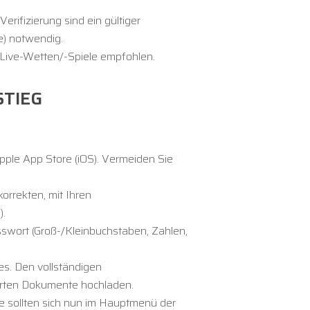
erifizierung sind ein gültiger
e) notwendig.
Live-Wetten/-Spiele empfohlen.
STIEG
pple App Store (iOS). Vermeiden Sie
korrekten, mit Ihren
).
swort (Groß-/Kleinbuchstaben, Zahlen,
s. Den vollständigen
derten Dokumente hochladen.
e sollten sich nun im Hauptmenü der