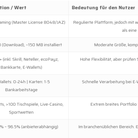
tion / Wert
Bedeutung für den Nutzer
aming (Master License 8048/JAZ)
Regulierte Plattform, jedoch mit
als eine
 (Download), ~150 MB installiert
Moderate Größe, kompa
 (inkl. Skrill, Neteller, ecoPayz,
Hohe Flexibilität, aber prüfe
Bankkarte, E-Wallets)
allets: 0-24h | Karten: 1-5
Schnelle Verarbeitung bei E-
Bankarbeitstage
ts, >100 Tischspiele, Live-Casino,
Extrem breites Portfolio
Sportwetten
5% – 96.5% (anbieterabhängig)
Im branchenüblichen Bereich. E