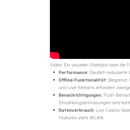
Video: Ein visueller Überblick über die
Performance:
Deutlich reduzierte 
Offline-Funktionalität:
Begrenzt. 
und Live-Streams erfordern zwinge
Benachrichtigungen:
Push-Benachr
Einzahlungserinnerungen sind konfi
Datenverbrauch:
Live-Casino-Spie
Features stets WLAN.