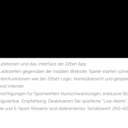
 Funktionen und das Interface der 22bet App.
Ladezeiten gegenüber der mobilen Website. Spiele starten schnell
Kernfunktionen wie der 22bet Login, Kontoübersicht und gespeic
nd Internet.
ichtigungen für Sportwetten-Kursschwankungen, exklusive 
gurierbar. Empfehlung: Deaktivieren Sie sportliche “Live-Alerts
le und E-Sport-Streams sind datenintensiv. Schätzwert: 250-40