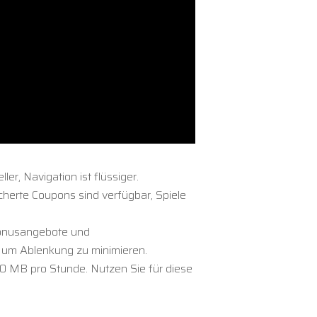
er, Navigation ist flüssiger.
herte Coupons sind verfügbar, Spiele
Bonusangebote und
”, um Ablenkung zu minimieren.
0 MB pro Stunde. Nutzen Sie für diese