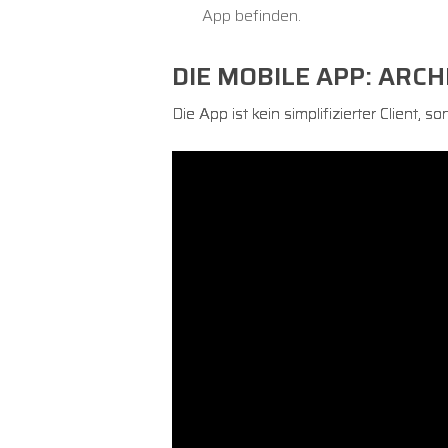
App befinden.
DIE MOBILE APP: ARC
Die App ist kein simplifizierter Client