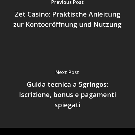
Previous Post
Zet Casino: Praktische Anleitung
zur Kontoeröffnung und Nutzung
Next Post
Guida tecnica a 5gringos:
Iscrizione, bonus e pagamenti
spiegati