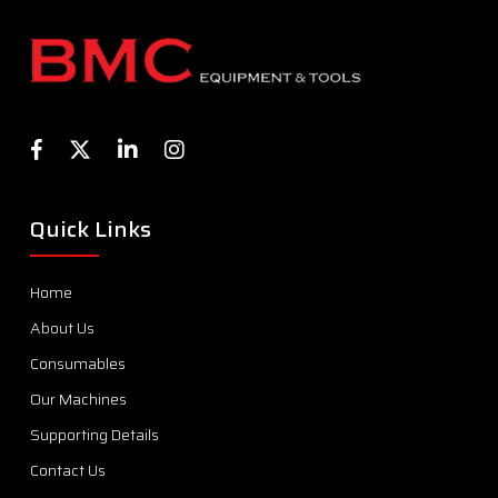
Quick Links
Home
About Us
Consumables
Our Machines
Supporting Details
Contact Us