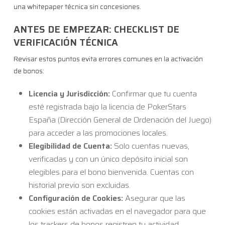
una whitepaper técnica sin concesiones.
ANTES DE EMPEZAR: CHECKLIST DE
VERIFICACIÓN TÉCNICA
Revisar estos puntos evita errores comunes en la activación
de bonos:
Licencia y Jurisdicción:
Confirmar que tu cuenta
esté registrada bajo la licencia de PokerStars
España (Dirección General de Ordenación del Juego)
para acceder a las promociones locales.
Elegibilidad de Cuenta:
Solo cuentas nuevas,
verificadas y con un único depósito inicial son
elegibles para el bono bienvenida. Cuentas con
historial previo son excluidas.
Configuración de Cookies:
Asegurar que las
cookies están activadas en el navegador para que
los trackers de bonos registren tu actividad