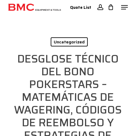
Skip
Menu
Quote List
to
account
Close
main
Menu
content
Uncategorized
DESGLOSE TÉCNICO
DEL BONO
POKERSTARS –
MATEMÁTICAS DE
WAGERING, CÓDIGOS
DE REEMBOLSO Y
ESTRATEGIAS DE