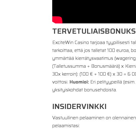
TERVETULIAISBONUKS
ExciteWin Casino tarjoaa tyypillisesti 
tarkoittaa, että jos talletat 100 euroa, 
ymmärtää kierrätysvaatimus (wagering r
(Talletussumma + Bonusmäärä) x Kierrät
30x kerroin): (100 € + 100 €) x 30 = 6 
voittosi.
Huomioi:
Eri pelityypeillä (esim
yksityiskohdat bonusehdoista.
INSIDERVINKKI
Vastuullinen pelaaminen on olennainen o
pelaamistasi: