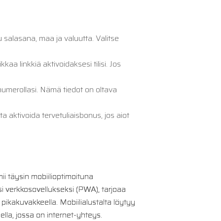
 salasana, maa ja valuutta. Valitse
aa linkkiä aktivoidaksesi tilisi. Jos
innumerollasi. Nämä tiedot on oltava
 aktivoida tervetuliaisbonus, jos aiot
ii täysin mobiilioptimoituna
i verkkosovellukseksi (PWA), tarjoaa
 pikakuvakkeella. Mobiilialustalta löytyy
ella, jossa on internet-yhteys.