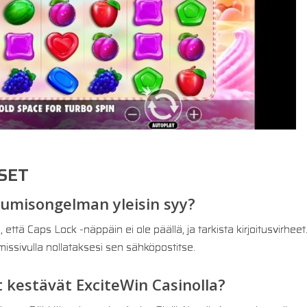
SET
tumisongelman yleisin syy?
että Caps Lock -näppäin ei ole päällä, ja tarkista kirjoitusvirhee
missivulla nollataksesi sen sähköpostitse.
 kestävät ExciteWin Casinolla?