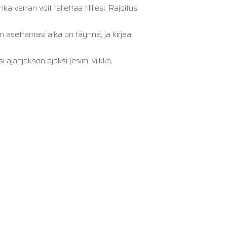
 verran voit tallettaa tilillesi. Rajoitus
un asettamasi aika on täynnä, ja kirjaa
 ajanjakson ajaksi (esim. viikko,