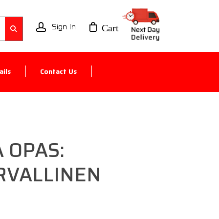
account
ils
Contact Us
 OPAS:
URVALLINEN