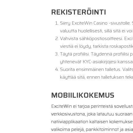
REKISTERÖINTI
Siirry ExciteWin Casino -sivustolle
valuutta huolellisesti, sillä sitä ei
Vahvista sähköpostiosoitteesi. Excit
viestiä ei löydy, tarkista roskaposti
Täytä profiilisi. Täydennä profiilisi
yhtenevät KYC-asiakirjojesi kanssa
Suorita ensimmäinen talletus. Valit
käyttää sitä, ennen talletuksen tek
MOBIILIKOKEMUS
ExciteWin ei tarjoa perinteistä sovellus
verkkosivustona, joka latautuu suoraan
natiiviapplikaation kaltaisen kokemuksen
valikoima pelejä, pankkitoiminnot ja asi