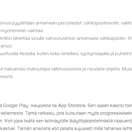
. Sinua pyydetään antamaan perustiedot: sähköpostiosoite, valittu
 voi myöhemmin vaihtaa.
eWin lähettää sinulle vahvistuslinkin antamaasi sähköpostiin. Klikk
kansio.
 puuttuvilla tiedoilla, kuten koko nimelläsi, syntymäajalla ja puhel
.
se haluamasi maksutapa talletusosiosta ja noudata ohjeita. Muista
emistä.
ta Google Play -kaupasta tai App Storesta. Sen sijaan kasino toim
 selaimesta. Tämä ratkaisu, jota kutsutaan myös progressiiviseks
. Voit jopa lisätä sen kotinäytölle (käyttöjärjestelmästä riippuen)
akastuki. Tämän ansiosta voit pelata sujuvasti millä tahansa laitte