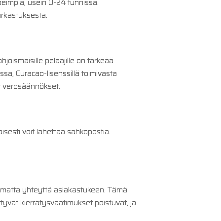
peimpia, usein 0-24 tunnissa.
arkastuksesta.
hjoismaisille pelaajille on tärkeää
issa, Curacao-lisenssillä toimivasta
et verosäännökset.
isesti voit lähettää sähköpostia.
ttamatta yhteyttä asiakastukeen. Tämä
ttyvät kierrätysvaatimukset poistuvat, ja