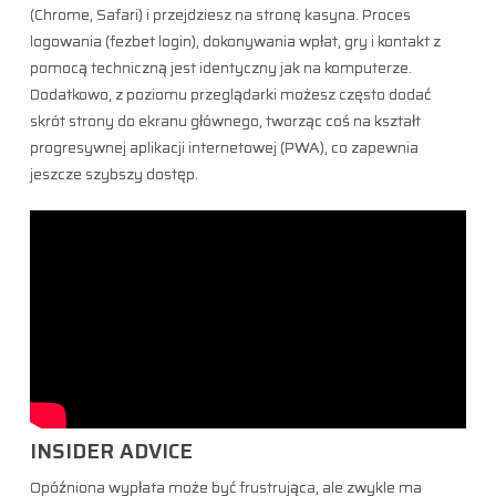
(Chrome, Safari) i przejdziesz na stronę kasyna. Proces
logowania (fezbet login), dokonywania wpłat, gry i kontakt z
pomocą techniczną jest identyczny jak na komputerze.
Dodatkowo, z poziomu przeglądarki możesz często dodać
skrót strony do ekranu głównego, tworząc coś na kształt
progresywnej aplikacji internetowej (PWA), co zapewnia
jeszcze szybszy dostęp.
INSIDER ADVICE
Opóźniona wypłata może być frustrująca, ale zwykle ma