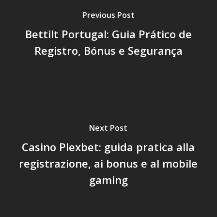
Previous Post
Bettilt Portugal: Guia Prático de
Registro, Bónus e Segurança
Next Post
Casino Plexbet: guida pratica alla
registrazione, ai bonus e al mobile
gaming