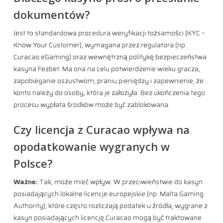
dokumentów?
Jest to standardowa procedura weryfikacji tożsamości (KYC –
Know Your Customer), wymagana przez regulatora (np.
Curacao eGaming) oraz wewnętrzną politykę bezpieczeństwa
kasyna Fezbet. Ma ona na celu potwierdzenie wieku gracza,
zapobieganie oszustwom, praniu pieniędzy i zapewnienie, że
konto należy do osoby, która je założyła. Bez ukończenia tego
procesu wypłata środków może być zablokowana.
Czy licencja z Curacao wpływa na
opodatkowanie wygranych w
Polsce?
Ważne:
Tak, może mieć wpływ. W przeciwieństwie do kasyn
posiadających lokalne licencje europejskie (np. Malta Gaming
Authority), które często rozliczają podatek u źródła, wygrane z
kasyn posiadających licencję Curacao mogą być traktowane