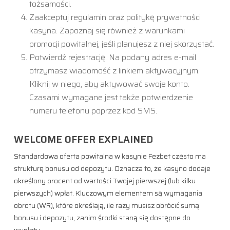
tożsamości.
Zaakceptuj regulamin oraz politykę prywatności
kasyna. Zapoznaj się również z warunkami
promocji powitalnej, jeśli planujesz z niej skorzystać.
Potwierdź rejestrację. Na podany adres e-mail
otrzymasz wiadomość z linkiem aktywacyjnym.
Kliknij w niego, aby aktywować swoje konto.
Czasami wymagane jest także potwierdzenie
numeru telefonu poprzez kod SMS.
WELCOME OFFER EXPLAINED
Standardowa oferta powitalna w kasynie Fezbet często ma
strukturę bonusu od depozytu. Oznacza to, że kasyno dodaje
określony procent od wartości Twojej pierwszej (lub kilku
pierwszych) wpłat. Kluczowym elementem są wymagania
obrotu (WR), które określają, ile razy musisz obrócić sumą
bonusu i depozytu, zanim środki staną się dostępne do