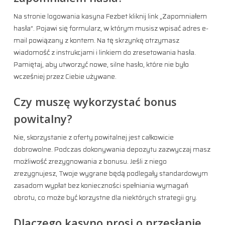
Na stronie logowania kasyna Fezbet kliknij link „Zapomniałem
hasła”. Pojawi się formularz, w którym musisz wpisać adres e-
mail powiązany z kontem. Na tę skrzynkę otrzymasz
wiadomość z instrukcjami i linkiem do zresetowania hasła.
Pamiętaj, aby utworzyć nowe, silne hasło, które nie było
wcześniej przez Ciebie używane.
Czy muszę wykorzystać bonus
powitalny?
Nie, skorzystanie z oferty powitalnej jest całkowicie
dobrowolne. Podczas dokonywania depozytu zazwyczaj masz
możliwość zrezygnowania z bonusu. Jeśli z niego
zrezygnujesz, Twoje wygrane będą podlegały standardowym
zasadom wypłat bez konieczności spełniania wymagań
obrotu, co może być korzystne dla niektórych strategii gry.
Dlaczego kasyno prosi o przesłanie