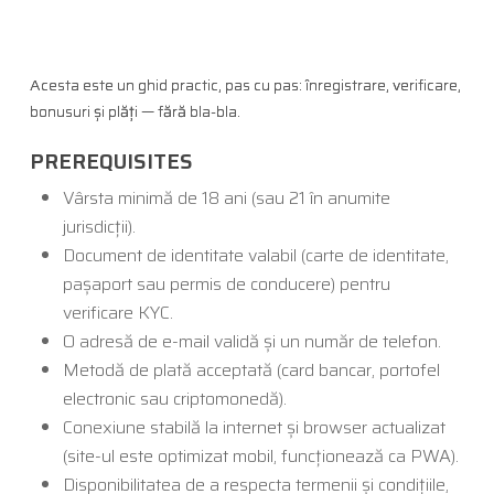
Acesta este un ghid practic, pas cu pas: înregistrare, verificare,
bonusuri și plăți — fără bla-bla.
PREREQUISITES
Vârsta minimă de 18 ani (sau 21 în anumite
jurisdicții).
Document de identitate valabil (carte de identitate,
pașaport sau permis de conducere) pentru
verificare KYC.
O adresă de e-mail validă și un număr de telefon.
Metodă de plată acceptată (card bancar, portofel
electronic sau criptomonedă).
Conexiune stabilă la internet și browser actualizat
(site-ul este optimizat mobil, funcționează ca PWA).
Disponibilitatea de a respecta termenii și condițiile,