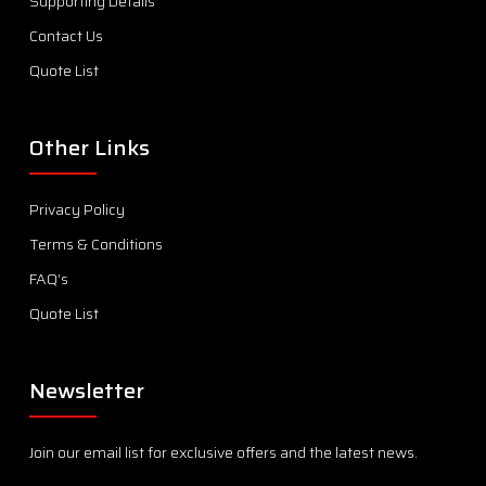
Supporting Details
Contact Us
Quote List
Other Links
Privacy Policy
Terms & Conditions
FAQ’s
Quote List
Newsletter
Join our email list for exclusive offers and the latest news.