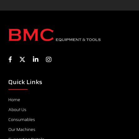
Quick Links
Home
About Us
Consumables
Our Machines