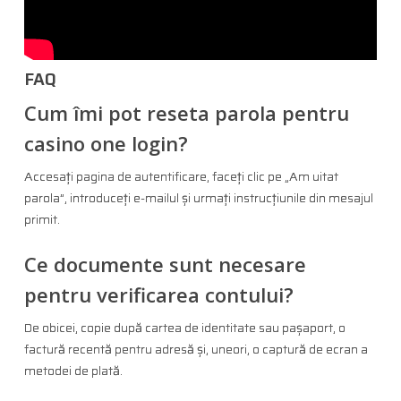
FAQ
Cum îmi pot reseta parola pentru
casino one login?
Accesați pagina de autentificare, faceți clic pe „Am uitat
parola”, introduceți e-mailul și urmați instrucțiunile din mesajul
primit.
Ce documente sunt necesare
pentru verificarea contului?
De obicei, copie după cartea de identitate sau pașaport, o
factură recentă pentru adresă și, uneori, o captură de ecran a
metodei de plată.