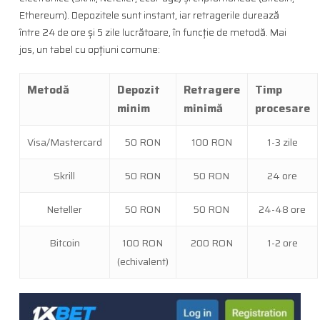
Ethereum). Depozitele sunt instant, iar retragerile durează
între 24 de ore și 5 zile lucrătoare, în funcție de metodă. Mai
jos, un tabel cu opțiuni comune:
Metodă
Depozit
Retragere
Timp
minim
minimă
procesare
Visa/Mastercard
50 RON
100 RON
1-3 zile
Skrill
50 RON
50 RON
24 ore
Neteller
50 RON
50 RON
24-48 ore
Bitcoin
100 RON
200 RON
1-2 ore
(echivalent)