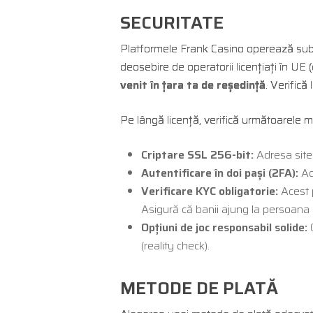
SECURITATE
Platformele Frank Casino operează sub l
deosebire de operatorii licențiați în UE
venit în țara ta de reședință
. Verifică 
Pe lângă licență, verifică următoarele m
Criptare SSL 256-bit:
Adresa site-
Autentificare în doi pași (2FA):
Act
Verificare KYC obligatorie:
Acest p
Asigură că banii ajung la persoana 
Opțiuni de joc responsabil solide:
C
(reality check).
METODE DE PLATĂ