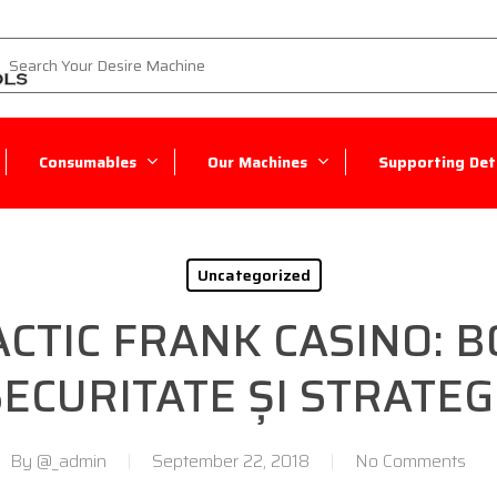
Consumables
Our Machines
Supporting Deta
Uncategorized
ACTIC FRANK CASINO: B
SECURITATE ȘI STRATEGI
By
@_admin
September 22, 2018
No Comments