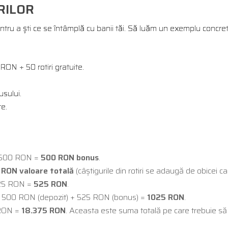
RILOR
ntru a ști ce se întâmplă cu banii tăi. Să luăm un exemplu concret
ON + 50 rotiri gratuite.
sului.
re.
 500 RON =
500 RON bonus
.
 RON valoare totală
(câștigurile din rotiri se adaugă de obicei c
25 RON =
525 RON
.
500 RON (depozit) + 525 RON (bonus) =
1025 RON
.
RON =
18.375 RON
. Aceasta este suma totală pe care trebuie să 