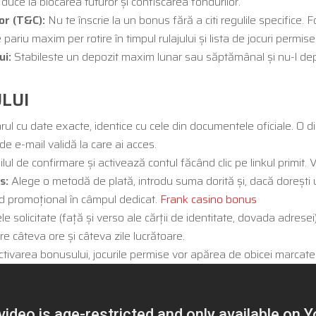
 duce la blocarea tuturor și confiscarea fondurilor.
lor (T&C):
Nu te înscrie la un bonus fără a citi regulile specifice. 
pariu maxim per rotire în timpul rulajului și lista de jocuri permise
ui:
Stabileste un depozit maxim lunar sau săptămânal și nu-l dep
LUI
 cu date exacte, identice cu cele din documentele oficiale. O dis
de e-mail validă la care ai acces.
ul de confirmare și activează contul făcând clic pe linkul primit. 
s:
Alege o metodă de plată, introdu suma dorită și, dacă dorești
d promoțional în câmpul dedicat.
Frank casino bonus
 solicitate (față și verso ale cărții de identitate, dovada adrese
re câteva ore și câteva zile lucrătoare.
ivarea bonusului, jocurile permise vor apărea de obicei marcate. F