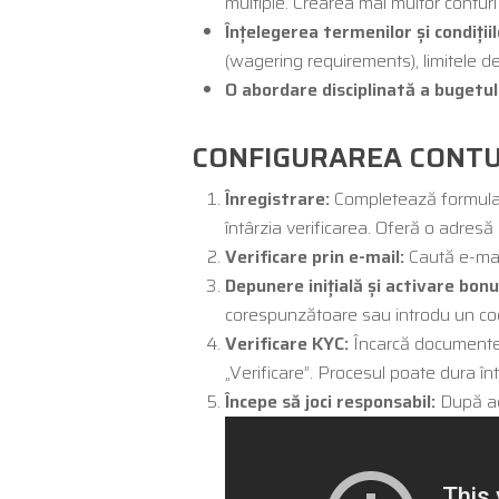
multiple. Crearea mai multor conturi
Înțelegerea termenilor și condiții
(wagering requirements), limitele de 
O abordare disciplinată a bugetul
CONFIGURAREA CONTU
Înregistrare:
Completează formularul
întârzia verificarea. Oferă o adresă 
Verificare prin e-mail:
Caută e-mail
Depunere inițială și activare bonu
corespunzătoare sau introdu un co
Verificare KYC:
Încarcă documentele
„Verificare”. Procesul poate dura înt
Începe să joci responsabil:
După act