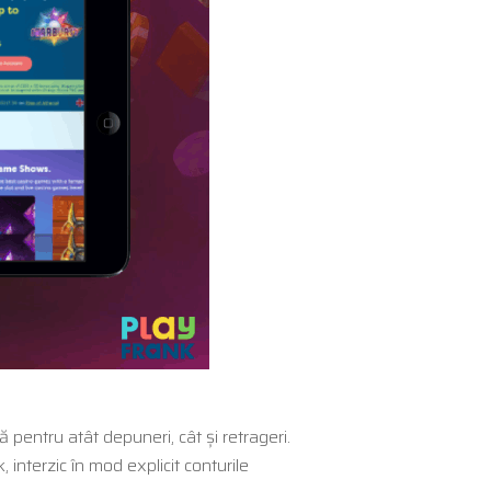
pentru atât depuneri, cât și retrageri.
 interzic în mod explicit conturile