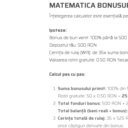
MATEMATICA BONUSU
Înțelegerea calculelor este esențială pe
Ipoteze:
Bonus de bun venit: 100% până la 500 R
Depozitul tău: 500 RON.
Cerința de rulaj (WR): de 35x suma bonu
Valoarea rotirii gratuite: 0.50 RON fieca
Calcul pas cu pas:
Suma bonusului primit:
100% din
Rotiri gratuite: 50 x 0.50 RON =
25
Total fonduri bonus:
500 RON + 
Total balanță (bani reali + bonus):
Cerința totală de rulaj:
35 x 525 
orice câștiguri derivate din bonus.