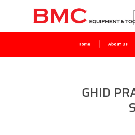
Skip
to
main
content
Home
About Us
GHID PR