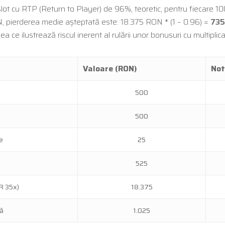
lot cu RTP (Return to Player) de 96%, teoretic, pentru fiecare 10
N, pierderea medie așteptată este: 18.375 RON * (1 – 0.96) =
735
a ce ilustrează riscul inerent al rulării unor bonusuri cu multiplica
Valoare (RON)
Not
500
500
te
25
s
525
WR 35x)
18.375
lă
1.025