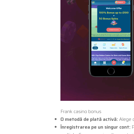
Frank casino bonus
O metodă de plată activă:
Alege o
Înregistrarea pe un singur cont:
P