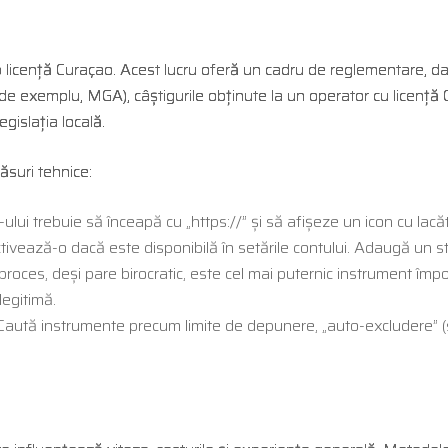
icență Curaçao. Acest lucru oferă un cadru de reglementare, dar 
 (de exemplu, MGA), câștigurile obținute la un operator cu licenț
legislația locală.
ăsuri tehnice:
ului trebuie să înceapă cu „https://” și să afișeze un icon cu lacăt
ivează-o dacă este disponibilă în setările contului. Adaugă un st
roces, deși pare birocratic, este cel mai puternic instrument împotr
legitimă.
aută instrumente precum limite de depunere, „auto-excludere” (self