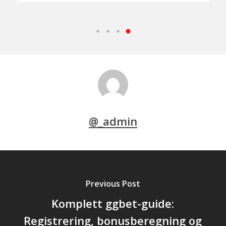
@_admin
Previous Post
Komplett ggbet-guide:
Registrering, bonusberegning og