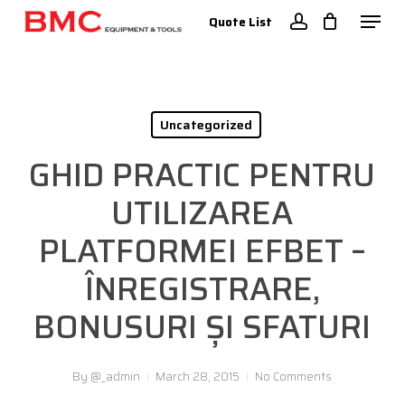
Skip
Menu
Quote List
to
account
Close
main
Menu
content
Uncategorized
GHID PRACTIC PENTRU
UTILIZAREA
PLATFORMEI EFBET –
ÎNREGISTRARE,
BONUSURI ȘI SFATURI
By
@_admin
March 28, 2015
No Comments