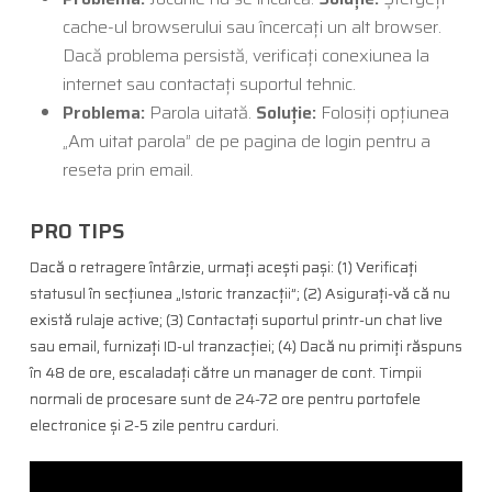
cache-ul browserului sau încercați un alt browser.
Dacă problema persistă, verificați conexiunea la
internet sau contactați suportul tehnic.
Problema:
Parola uitată.
Soluție:
Folosiți opțiunea
„Am uitat parola” de pe pagina de login pentru a
reseta prin email.
PRO TIPS
Dacă o retragere întârzie, urmați acești pași: (1) Verificați
statusul în secțiunea „Istoric tranzacții”; (2) Asigurați-vă că nu
există rulaje active; (3) Contactați suportul printr-un chat live
sau email, furnizați ID-ul tranzacției; (4) Dacă nu primiți răspuns
în 48 de ore, escaladați către un manager de cont. Timpii
normali de procesare sunt de 24-72 ore pentru portofele
electronice și 2-5 zile pentru carduri.