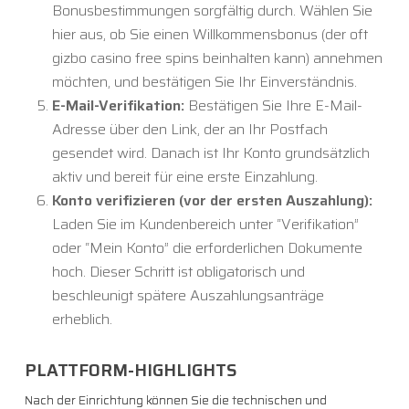
Bonusbestimmungen sorgfältig durch. Wählen Sie
hier aus, ob Sie einen Willkommensbonus (der oft
gizbo casino free spins beinhalten kann) annehmen
möchten, und bestätigen Sie Ihr Einverständnis.
E-Mail-Verifikation:
Bestätigen Sie Ihre E-Mail-
Adresse über den Link, der an Ihr Postfach
gesendet wird. Danach ist Ihr Konto grundsätzlich
aktiv und bereit für eine erste Einzahlung.
Konto verifizieren (vor der ersten Auszahlung):
Laden Sie im Kundenbereich unter “Verifikation”
oder “Mein Konto” die erforderlichen Dokumente
hoch. Dieser Schritt ist obligatorisch und
beschleunigt spätere Auszahlungsanträge
erheblich.
PLATTFORM-HIGHLIGHTS
Nach der Einrichtung können Sie die technischen und