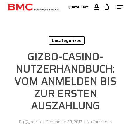
Skip
Menu
Quote List
to
account
Close
main
Menu
content
Uncategorized
GIZBO-CASINO-
NUTZERHANDBUCH:
VOM ANMELDEN BIS
ZUR ERSTEN
AUSZAHLUNG
By
@_admin
September 23, 2017
No Comments