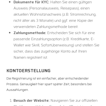
Dokumente für KYC:
Halten Sie einen gültigen
Ausweis (Personalausweis, Reisepass), einen
aktuellen Wohnsitznachweis (z.B. Stromrechnung,
nicht älter als 3 Monate) und ggf. eine Kopie der
verwendeten Zahlungsmethode bereit.
Zahlungsmethode:
Entscheiden Sie sich für eine
passende Einzahlungsoption (z.B. Kreditkarte, E-
Wallet wie Skrill, Sofortüberweisung) und stellen Sie
sicher, dass das zugehörige Konto auf Ihren
Namen registriert ist.
KONTOERSTELLUNG
Die Registrierung ist ein einfacher, aber entscheidender
Prozess. Genauigkeit hier spart später Zeit, besonders bei
Auszahlungen.
Besuch der Website:
Navigieren Sie zur offiziellen