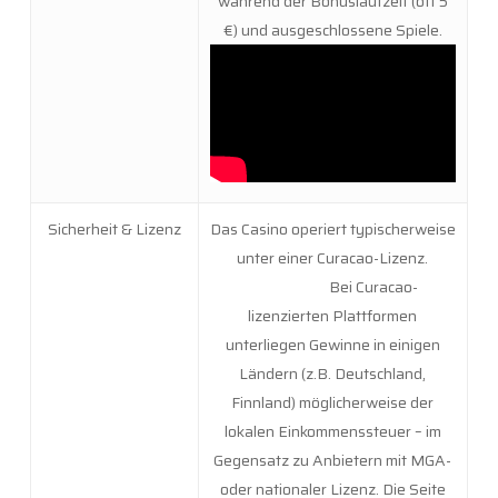
während der Bonuslaufzeit (oft 5
€) und ausgeschlossene Spiele.
Sicherheit & Lizenz
Das Casino operiert typischerweise
unter einer Curacao-Lizenz.
Wichtig:
Bei Curacao-
lizenzierten Plattformen
unterliegen Gewinne in einigen
Ländern (z.B. Deutschland,
Finnland) möglicherweise der
lokalen Einkommenssteuer – im
Gegensatz zu Anbietern mit MGA-
oder nationaler Lizenz. Die Seite