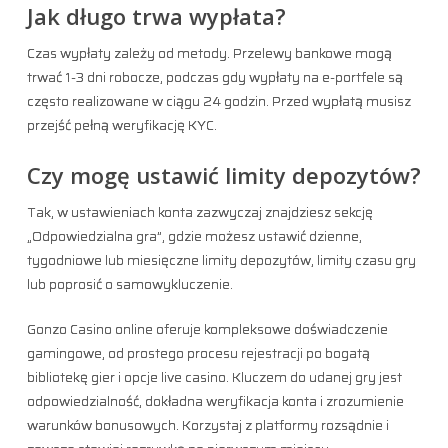
Jak długo trwa wypłata?
Czas wypłaty zależy od metody. Przelewy bankowe mogą
trwać 1-3 dni robocze, podczas gdy wypłaty na e-portfele są
często realizowane w ciągu 24 godzin. Przed wypłatą musisz
przejść pełną weryfikację KYC.
Czy mogę ustawić limity depozytów?
Tak, w ustawieniach konta zazwyczaj znajdziesz sekcję
„Odpowiedzialna gra”, gdzie możesz ustawić dzienne,
tygodniowe lub miesięczne limity depozytów, limity czasu gry
lub poprosić o samowykluczenie.
Gonzo Casino online oferuje kompleksowe doświadczenie
gamingowe, od prostego procesu rejestracji po bogatą
bibliotekę gier i opcje live casino. Kluczem do udanej gry jest
odpowiedzialność, dokładna weryfikacja konta i zrozumienie
warunków bonusowych. Korzystaj z platformy rozsądnie i