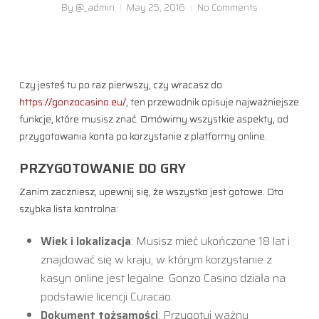
By
@_admin
May 25, 2016
No Comments
Czy jesteś tu po raz pierwszy, czy wracasz do
https://gonzocasino.eu/
, ten przewodnik opisuje najważniejsze
funkcje, które musisz znać. Omówimy wszystkie aspekty, od
przygotowania konta po korzystanie z platformy online.
PRZYGOTOWANIE DO GRY
Zanim zaczniesz, upewnij się, że wszystko jest gotowe. Oto
szybka lista kontrolna:
Wiek i lokalizacja
: Musisz mieć ukończone 18 lat i
znajdować się w kraju, w którym korzystanie z
kasyn online jest legalne. Gonzo Casino działa na
podstawie licencji Curacao.
Dokument tożsamości
: Przygotuj ważny