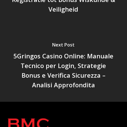
Veiligheid
Next Post
5Gringos Casino Online: Manuale
Tecnico per Login, Strategie
Bonus e Verifica Sicurezza –
Analisi Approfondita