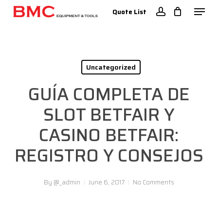
Skip
Menu
Quote List
to
account
Close
main
Menu
content
Uncategorized
GUÍA COMPLETA DE
SLOT BETFAIR Y
CASINO BETFAIR:
REGISTRO Y CONSEJOS
By
@_admin
June 6, 2017
No Comments