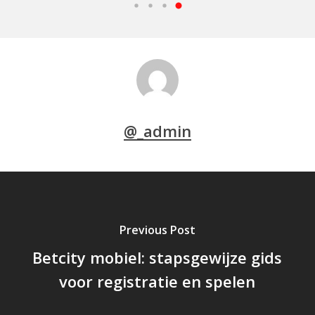
@_admin
Previous Post
Betcity mobiel: stapsgewijze gids
voor registratie en spelen