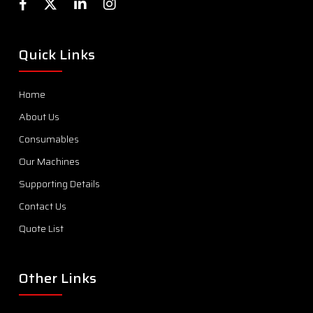
Quick Links
Home
About Us
Consumables
Our Machines
Supporting Details
Contact Us
Quote List
Other Links