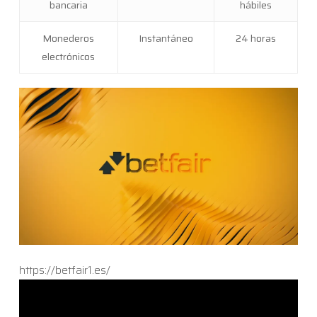
bancaria
hábiles
Monederos
Instantáneo
24 horas
electrónicos
https://betfair1.es/