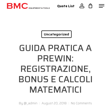
Skip
Menu
Quote List
to
account
Close
main
Menu
content
Uncategorized
GUIDA PRATICA A
PREWIN:
REGISTRAZIONE,
BONUS E CALCOLI
MATEMATICI
By
@_admin
August 20, 2018
No Comments