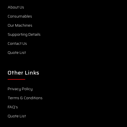
About Us
Consumables
Our Machines
Supporting Details
Contact Us
Quote List
Other Links
Privacy Policy
Terms & Conditions
FAQ’s
Quote List