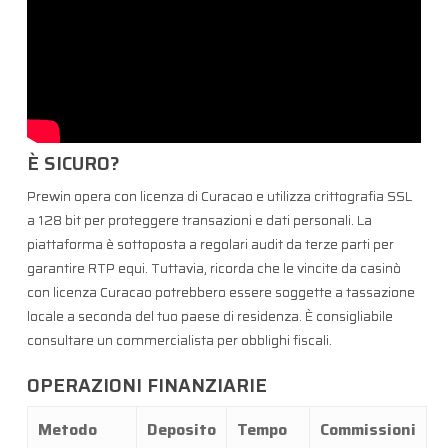
È SICURO?
Prewin opera con licenza di Curacao e utilizza crittografia SSL
a 128 bit per proteggere transazioni e dati personali. La
piattaforma è sottoposta a regolari audit da terze parti per
garantire RTP equi. Tuttavia, ricorda che le vincite da casinò
con licenza Curacao potrebbero essere soggette a tassazione
locale a seconda del tuo paese di residenza. È consigliabile
consultare un commercialista per obblighi fiscali.
OPERAZIONI FINANZIARIE
Metodo
Deposito
Tempo
Commissioni