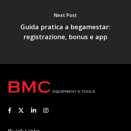
Next Post
Guida pratica a begamestar:
registrazione, bonus e app