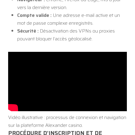
vers la dernière version.
Compte valide :
Une adresse e-mail active et un
mot de passe complexe enregistrés.
Sécurité :
Désactivation des VPNs ou proxies
pouvant bloquer l’accès géolocalisé.
Vidéo illustrative : processus de connexion et navigation
sur la plateforme Alexander casino.
PROCÉDURE D’INSCRIPTION ET DE