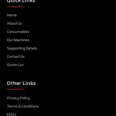
Quick Links
Home
About Us
Consumables
Our Machines
Supporting Details
Contact Us
Quote List
Other Links
Privacy Policy
Terms & Conditions
FAQ’s