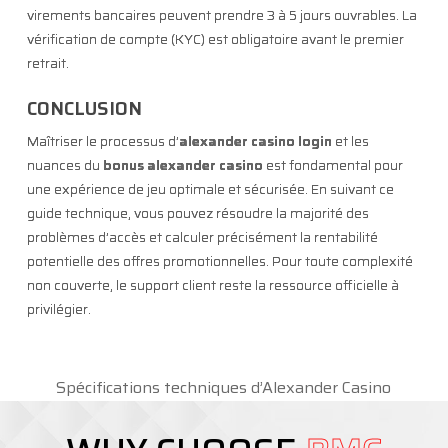
virements bancaires peuvent prendre 3 à 5 jours ouvrables. La
vérification de compte (KYC) est obligatoire avant le premier
retrait.
CONCLUSION
Maîtriser le processus d’
alexander casino login
et les
nuances du
bonus alexander casino
est fondamental pour
une expérience de jeu optimale et sécurisée. En suivant ce
guide technique, vous pouvez résoudre la majorité des
problèmes d’accès et calculer précisément la rentabilité
potentielle des offres promotionnelles. Pour toute complexité
non couverte, le support client reste la ressource officielle à
privilégier.
Spécifications techniques d’Alexander Casino