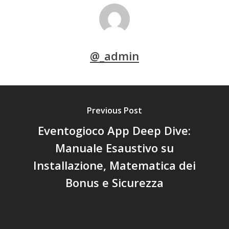
@_admin
Previous Post
Eventogioco App Deep Dive:
Manuale Esaustivo su
Installazione, Matematica dei
Bonus e Sicurezza