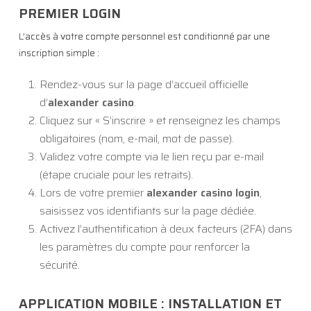
PREMIER LOGIN
L’accès à votre compte personnel est conditionné par une
inscription simple :
Rendez-vous sur la page d’accueil officielle
d’
alexander casino
.
Cliquez sur « S’inscrire » et renseignez les champs
obligatoires (nom, e-mail, mot de passe).
Validez votre compte via le lien reçu par e-mail
(étape cruciale pour les retraits).
Lors de votre premier
alexander casino login
,
saisissez vos identifiants sur la page dédiée.
Activez l’authentification à deux facteurs (2FA) dans
les paramètres du compte pour renforcer la
sécurité.
APPLICATION MOBILE : INSTALLATION ET