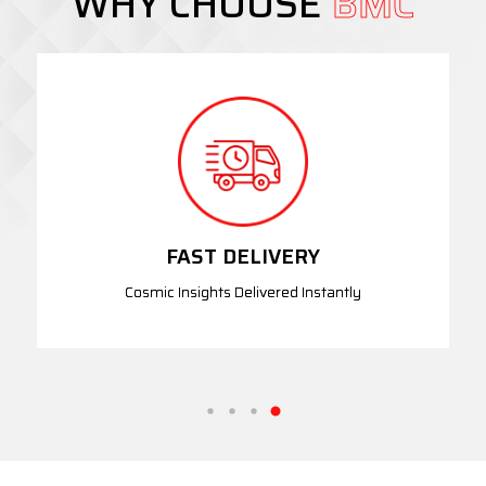
WHY CHOOSE
BMC
FAST DELIVERY
Cosmic Insights Delivered Instantly