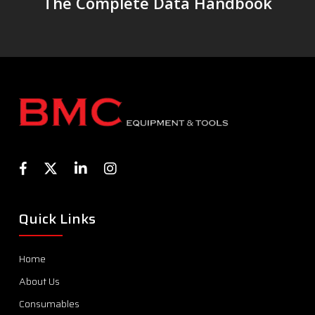
The Complete Data Handbook
Quick Links
Home
About Us
Consumables