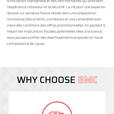
d’inscription standardisé et des fonctionnalités qui priorisent
l’expérience utilisateur et la sécurité. La clé pour une expence
réussie sur spinaura france réside dans une préparation
minutieuse (documents, connexion) et une compréhension
claire des conditions des offres promotionnelles. En gardant à
l’esprit les implications fiscales potentielles liées à la licence,
vous pouvez profiter des divertissements proposés en toute
connaissance de cause.
WHY CHOOSE
BMC