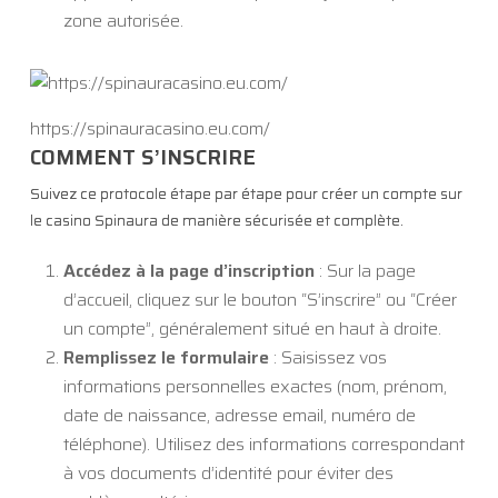
zone autorisée.
https://spinauracasino.eu.com/
COMMENT S’INSCRIRE
Suivez ce protocole étape par étape pour créer un compte sur
le casino Spinaura de manière sécurisée et complète.
Accédez à la page d’inscription
: Sur la page
d’accueil, cliquez sur le bouton “S’inscrire” ou “Créer
un compte”, généralement situé en haut à droite.
Remplissez le formulaire
: Saisissez vos
informations personnelles exactes (nom, prénom,
date de naissance, adresse email, numéro de
téléphone). Utilisez des informations correspondant
à vos documents d’identité pour éviter des