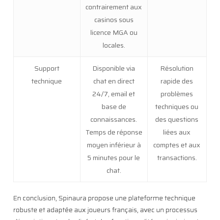
contrairement aux
casinos sous
licence MGA ou
locales.
Support
Disponible via
Résolution
technique
chat en direct
rapide des
24/7, email et
problèmes
base de
techniques ou
connaissances.
des questions
Temps de réponse
liées aux
moyen inférieur à
comptes et aux
5 minutes pour le
transactions.
chat.
En conclusion, Spinaura propose une plateforme technique
robuste et adaptée aux joueurs français, avec un processus