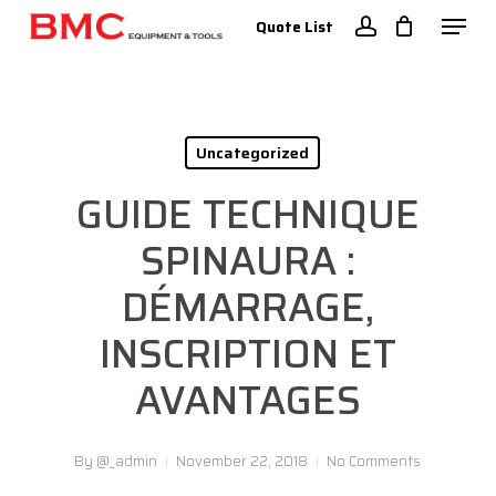
Skip
Menu
Quote List
to
account
Close
main
Menu
content
Uncategorized
GUIDE TECHNIQUE
SPINAURA :
DÉMARRAGE,
INSCRIPTION ET
AVANTAGES
By
@_admin
November 22, 2018
No Comments