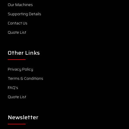
Our Machines
Supporting Details
Contact Us
Quote List
Other Links
Privacy Policy
Terms & Conditions
FAQ’s
Quote List
Newsletter