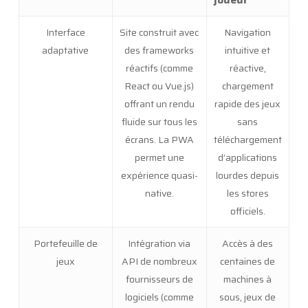
Interface
Site construit avec
Navigation
adaptative
des frameworks
intuitive et
réactifs (comme
réactive,
React ou Vue.js)
chargement
offrant un rendu
rapide des jeux
fluide sur tous les
sans
écrans. La PWA
téléchargement
permet une
d’applications
expérience quasi-
lourdes depuis
native.
les stores
officiels.
Portefeuille de
Intégration via
Accès à des
jeux
API de nombreux
centaines de
fournisseurs de
machines à
logiciels (comme
sous, jeux de