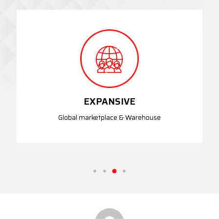
EXPANSIVE
Global marketplace & Warehouse