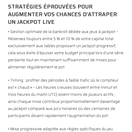
STRATÉGIES ÉPROUVÉES POUR
AUGMENTER VOS CHANCES D’ATTRAPER
UN JACKPOT LIVE
• Gestion optimale de la bankroll dédiée aux jeux à jackpot –
Réservez toujours entre 5 % et 10 % de votre capital total
exclusivement aux tables proposant un jackpot progressif;
cela vous évite d’épuiser votre budget principal lors d’une série
perdante tout en maintenant suffisamment de mises pour
alimenter régulièrement le pot.
• Timing : profiter des périodes à faible trafic où le compteur
est « chaud » – Les heures creuses (souvent entre minuit et
trois heures du matin UTC) voient moins de joueurs actifs ;
ainsi chaque mise contribue proportionnellement davantage
au jackpot comparé aux pics horaires où des centaines de
participants diluent rapidement l’augmentation du pot.
• Mise progressive adaptée aux règles spécifiques du jeu