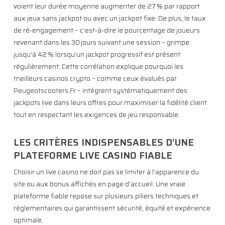
voient leur durée moyenne augmenter de 27 % par rapport
aux jeux sans jackpot ou avec un jackpot fixe. De plus, le taux
de ré‑engagement – c’est‑à‑dire le pourcentage de joueurs
revenant dans les 30 jours suivant une session – grimpe
jusqu’à 42 % lorsqu’un jackpot progressif est présent
régulièrement. Cette corrélation explique pourquoi les
meilleurs casinos crypto – comme ceux évalués par
Peugeotscooters.Fr – intègrent systématiquement des
jackpots live dans leurs offres pour maximiser la fidélité client
tout en respectant les exigences de jeu responsable.
LES CRITÈRES INDISPENSABLES D’UNE
PLATEFORME LIVE CASINO FIABLE
Choisir un live casino ne doit pas se limiter à l’apparence du
site ou aux bonus affichés en page d’accueil. Une vraie
plateforme fiable repose sur plusieurs piliers techniques et
réglementaires qui garantissent sécurité, équité et expérience
optimale.