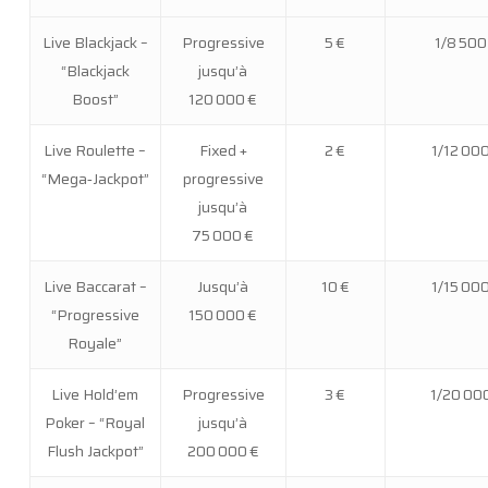
Live Blackjack –
Progressive
5 €
1/8 500
“Blackjack
jusqu’à
Boost”
120 000 €
Live Roulette –
Fixed +
2 €
1/12 00
“Mega‑Jackpot”
progressive
jusqu’à
75 000 €
Live Baccarat –
Jusqu’à
10 €
1/15 00
“Progressive
150 000 €
Royale”
Live Hold’em
Progressive
3 €
1/20 00
Poker – “Royal
jusqu’à
Flush Jackpot”
200 000 €