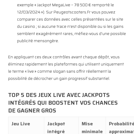
exemple « Jackpot MegaLive – 78 500 € remporté le
12/03/2024 »). Sur Peugeotscooters.Fr vous pouvez
comparer ces données avec celles présentées sur le site
du casino ; si aucune trace n’est disponible ou si les gains
semblent exagérément rares, méfiez‑vous d’une possible
publicité mensongère.
En appliquant ces deux contrôles avant chaque dépôt, vous
éliminez rapidement les plateformes qui utilisent uniquement
le terme « live » comme slogan sans offrir réellement la
possibilité de décrocher un gain progressif substantiel.
TOP 5 DES JEUX LIVE AVEC JACKPOTS
INTÉGRÉS QUI BOOSTENT VOS CHANCES
DE GAGNER GROS
Jeu Live
Jackpot
Mise
Probabilit
intégré
minimale
approxima