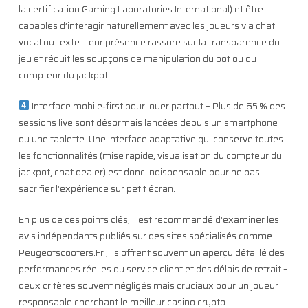
la certification Gaming Laboratories International) et être
capables d’interagir naturellement avec les joueurs via chat
vocal ou texte. Leur présence rassure sur la transparence du
jeu et réduit les soupçons de manipulation du pot ou du
compteur du jackpot.
Interface mobile‑first pour jouer partout – Plus de 65 % des
sessions live sont désormais lancées depuis un smartphone
ou une tablette. Une interface adaptative qui conserve toutes
les fonctionnalités (mise rapide, visualisation du compteur du
jackpot, chat dealer) est donc indispensable pour ne pas
sacrifier l’expérience sur petit écran.
En plus de ces points clés, il est recommandé d’examiner les
avis indépendants publiés sur des sites spécialisés comme
Peugeotscooters.Fr ; ils offrent souvent un aperçu détaillé des
performances réelles du service client et des délais de retrait –
deux critères souvent négligés mais cruciaux pour un joueur
responsable cherchant le meilleur casino crypto.