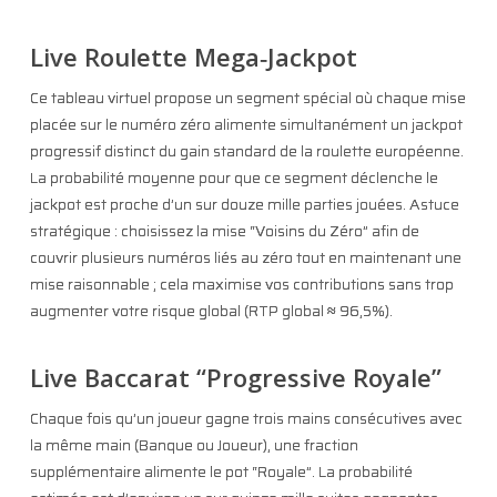
Live Roulette Mega‑Jackpot
Ce tableau virtuel propose un segment spécial où chaque mise
placée sur le numéro zéro alimente simultanément un jackpot
progressif distinct du gain standard de la roulette européenne.
La probabilité moyenne pour que ce segment déclenche le
jackpot est proche d’un sur douze mille parties jouées. Astuce
stratégique : choisissez la mise “Voisins du Zéro” afin de
couvrir plusieurs numéros liés au zéro tout en maintenant une
mise raisonnable ; cela maximise vos contributions sans trop
augmenter votre risque global (RTP global ≈ 96,5%).
Live Baccarat “Progressive Royale”
Chaque fois qu’un joueur gagne trois mains consécutives avec
la même main (Banque ou Joueur), une fraction
supplémentaire alimente le pot “Royale”. La probabilité