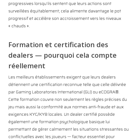
progressives lorsqu’ils sentent que leurs actions sont
surveillées équitablement; cela alimente davantage le pot
progressif et accélère son accroissement vers les niveaux
« chauds ».
Formation et certification des
dealers — pourquoi cela compte
réellement
Les meilleurs établissements exigent que leurs dealers
détiennent une certification reconnue telle que celle délivrée
par Gaming Laboratories International (GLI) ou eCOGRA®.
Cette formation couvre non seulement les règles précises du
jeu mais aussi la conformité aux normes anti‑fraude et aux
exigences KYC/KYB locales. Un dealer certifié possède
également une formation psychologique basique lui
permettant de gérer calmement les situations stressantes ou
conflictuelles avec les joueurs — facteur essentiel pour