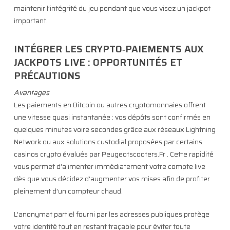
maintenir l’intégrité du jeu pendant que vous visez un jackpot
important.
INTÉGRER LES CRYPTO‑PAIEMENTS AUX
JACKPOTS LIVE : OPPORTUNITÉS ET
PRÉCAUTIONS
Avantages
Les paiements en Bitcoin ou autres cryptomonnaies offrent
une vitesse quasi instantanée : vos dépôts sont confirmés en
quelques minutes voire secondes grâce aux réseaux Lightning
Network ou aux solutions custodial proposées par certains
casinos crypto évalués par Peugeotscooters.Fr . Cette rapidité
vous permet d’alimenter immédiatement votre compte live
dès que vous décidez d’augmenter vos mises afin de profiter
pleinement d’un compteur chaud.
L’anonymat partiel fourni par les adresses publiques protège
votre identité tout en restant traçable pour éviter toute