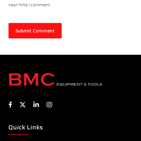
next time I comment.
Quick Links