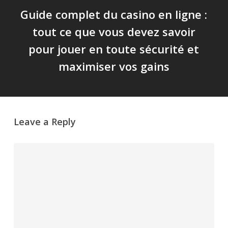
Guide complet du casino en ligne :
tout ce que vous devez savoir
pour jouer en toute sécurité et
maximiser vos gains
Leave a Reply