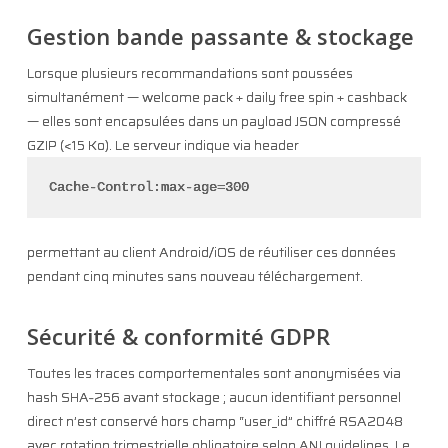
Gestion bande passante & stockage
Lorsque plusieurs recommandations sont poussées
simultanément — welcome pack + daily free spin + cashback
— elles sont encapsulées dans un payload JSON compressé
GZIP (<15 Ko). Le serveur indique via header
Cache-Control:max-age=300
permettant au client Android/iOS de réutiliser ces données
pendant cinq minutes sans nouveau téléchargement.
Sécurité & conformité GDPR
Toutes les traces comportementales sont anonymisées via
hash SHA‑256 avant stockage ; aucun identifiant personnel
direct n’est conservé hors champ “user_id” chiffré RSA2048
avec rotation trimestrielle obligatoire selon ANJ guidelines. Le