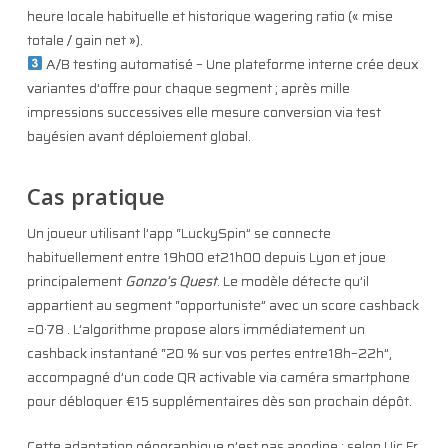
heure locale habituelle et historique wagering ratio (« mise
totale / gain net »).
A/B testing automatisé – Une plateforme interne crée deux
variantes d’offre pour chaque segment ; après mille
impressions successives elle mesure conversion via test
bayésien avant déploiement global.
Cas pratique
Un joueur utilisant l’app “LuckySpin” se connecte
habituellement entre 19h00 et21h00 depuis Lyon et joue
principalement
Gonzo’s Quest
. Le modèle détecte qu’il
appartient au segment “opportuniste” avec un score cashback
=0·78 . L’algorithme propose alors immédiatement un
cashback instantané “20 % sur vos pertes entre18h–22h”,
accompagné d’un code QR activable via caméra smartphone
pour débloquer €15 supplémentaires dès son prochain dépôt.
Cette adaptation géographique n’est pas anodine : selon Uic.Fr,