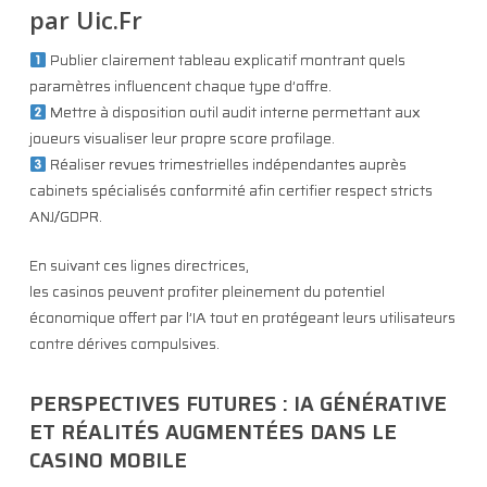
par Uic.Fr
Publier clairement tableau explicatif montrant quels
paramètres influencent chaque type d’offre.
Mettre à disposition outil audit interne permettant aux
joueurs visualiser leur propre score profilage.
Réaliser revues trimestrielles indépendantes auprès
cabinets spécialisés conformité afin certifier respect stricts
ANJ/GDPR.
En suivant ces lignes directrices,
les casinos peuvent profiter pleinement du potentiel
économique offert par l’IA tout en protégeant leurs utilisateurs
contre dérives compulsives.
PERSPECTIVES FUTURES : IA GÉNÉRATIVE
ET RÉALITÉS AUGMENTÉES DANS LE
CASINO MOBILE