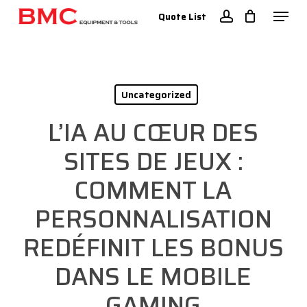
Skip
Menu
Quote List
to
account
Close
main
Menu
content
Uncategorized
L’IA AU CŒUR DES
SITES DE JEUX :
COMMENT LA
PERSONNALISATION
REDÉFINIT LES BONUS
DANS LE MOBILE
GAMING