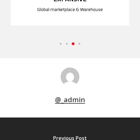
Global marketplace & Warehouse
@_admin
Previous Post