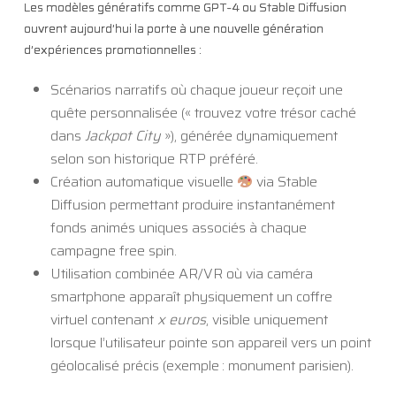
Les modèles génératifs comme GPT‑4 ou Stable Diffusion
ouvrent aujourd’hui la porte à une nouvelle génération
d’expériences promotionnelles :
Scénarios narratifs où chaque joueur reçoit une
quête personnalisée (« trouvez votre trésor caché
dans
Jackpot City
»), générée dynamiquement
selon son historique RTP préféré.
Création automatique visuelle
via Stable
Diffusion permettant produire instantanément
fonds animés uniques associés à chaque
campagne free spin.
Utilisation combinée AR/VR où via caméra
smartphone apparaît physiquement un coffre
virtuel contenant
x euros
, visible uniquement
lorsque l’utilisateur pointe son appareil vers un point
géolocalisé précis (exemple : monument parisien).