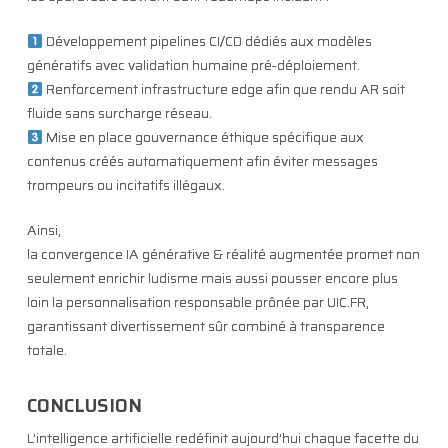
Développement pipelines CI/CD dédiés aux modèles
génératifs avec validation humaine pré‐déploiement.
Renforcement infrastructure edge afin que rendu AR soit
fluide sans surcharge réseau.
Mise en place gouvernance éthique spécifique aux
contenus créés automatiquement afin éviter messages
trompeurs ou incitatifs illégaux.
Ainsi,
la convergence IA générative & réalité augmentée promet non
seulement enrichir ludisme mais aussi pousser encore plus
loin la personnalisation responsable prônée par UIC.FR,
garantissant divertissement sûr combiné à transparence
totale.
CONCLUSION
L’intelligence artificielle redéfinit aujourd’hui chaque facette du