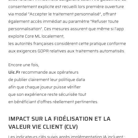
consentement explicite est recueilli lors première ouverture
via modal “Accepter le traitement personnalisé”, offrant
également accès immédiat au paramètre “Refuser toute
personnalisation”. Ces mesures assurent que même si l’app
exploite Core ML localement,
les autorités françaises considèrent cette pratique conforme
aux exigences GDPR relatives aux traitements automatisés.
Encore une fois,
Uic.Fr
recommande aux opérateurs
de publier clairement leur politique data
afin que chaque joueur puisse vérifier
que son expérience reste sécurisée tout
en bénéficiant d’offres réellement pertinentes.
IMPACT SUR LA FIDÉLISATION ET LA
VALEUR VIE CLIENT (CLV)
Les indicateurs clés suivis après implémentation IA incluent :