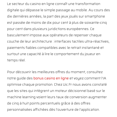
Le secteur du casino en ligne connaît une transformation
digitale qui dépasse le simple passage au mobile. Au cours des
dix dernières années, la part des jeux joués sur smartphone
est passée de moins de dix pour cent à plus de soixante‑cinq
pour cent dans plusieurs juridictions européennes. Ce
basculement impose aux opérateurs de repenser chaque
couche de leur architecture : interfaces tactiles ultra‑réactives,
paiements fiables compatibles avec le retrait instantané et
surtout une capacité à lire le comportement du joueur en
temps réel.
Pour découvrir les meilleures offres du moment, consultez
notre guide des
bonus casino en ligne
et voyez comment l’IA
optimise chaque promotion. Chez Uic.Fr nous avons constaté
que les sites qui intègrent un moteur décisionnel basé sur le
machine learning voient leurs taux de conversion augmenter
de cinq à huit points percentuels grâce à des offres
personnalisées affichées dès l’ouverture de l’application.