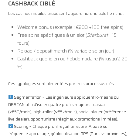
CASHBACK CIBLÉ
Les casinos mobiles proposent aujourd’hui une palette riche :
Welcome bonus (exemple : €200 +100 free spins)
Free spins spécifiques à un slot (
Starburst
=15
tours)
Reload / deposit match (% variable selon jour)
Cashback quotidien ou hebdomadaire (% jusqu’à 20
%)
Ces typologies sont alimentées par trois processus clés :
Segmentation – Les ingénieurs appliquent K‑means ou
DBSCAN afin d’isoler quatre profils majeurs : casual
(<€50/mois), high‑roller (>€5k/mois), social player (préférence
live dealer), opportuniste (réagit aux promotions limitées).
Scoring – Chaque profil reçoit un score IA basé sur
fréquence app usage, géolocalisation GPS (Paris vs provinces),