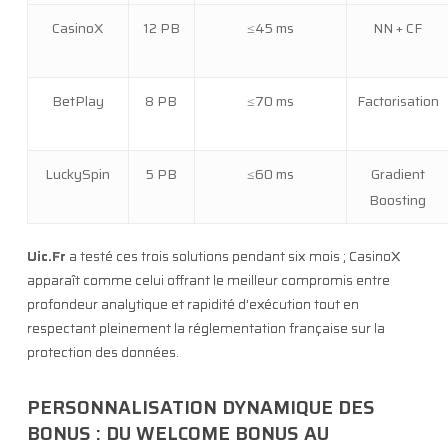
CasinoX
12 PB
≤45 ms
NN + CF
BetPlay
8 PB
≤70 ms
Factorisation
LuckySpin
5 PB
≤60 ms
Gradient
Boosting
Uic.Fr
a testé ces trois solutions pendant six mois ; CasinoX
apparaît comme celui offrant le meilleur compromis entre
profondeur analytique et rapidité d’exécution tout en
respectant pleinement la réglementation française sur la
protection des données.
PERSONNALISATION DYNAMIQUE DES
BONUS : DU WELCOME BONUS AU