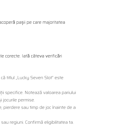
– acoperă pașii pe care majoritatea
le corecte. Iată câteva verificări
 că titlul „Lucky Seven Slot” este
ii specifice. Notează valoarea pariului
i jocurile permise.
 pierdere sau timp de joc înainte de a
sau regiuni. Confirmă eligibilitatea ta.