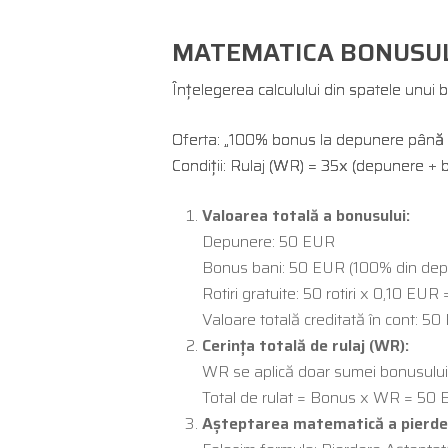
MATEMATICA BONUSU
Înțelegerea calculului din spatele unu
Oferta: „100% bonus la depunere până
Condiții: Rulaj (WR) = 35x (depunere + b
Valoarea totală a bonusului:
Depunere: 50 EUR
Bonus bani: 50 EUR (100% din dep
Rotiri gratuite: 50 rotiri x 0,10 EU
Valoare totală creditată în cont: 50
Cerința totală de rulaj (WR):
WR se aplică doar sumei bonusului (5
Total de rulat = Bonus x WR = 50 
Așteptarea matematică a pierder