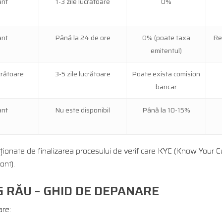
ant
1-3 zile lucrătoare
0%
ant
Până la 24 de ore
0% (poate taxa
Ret
emitentul)
ucrătoare
3-5 zile lucrătoare
Poate exista comision
bancar
ant
Nu este disponibil
Până la 10-15%
ționate de finalizarea procesului de verificare KYC (Know Your Cu
ont).
 RĂU – GHID DE DEPANARE
are: