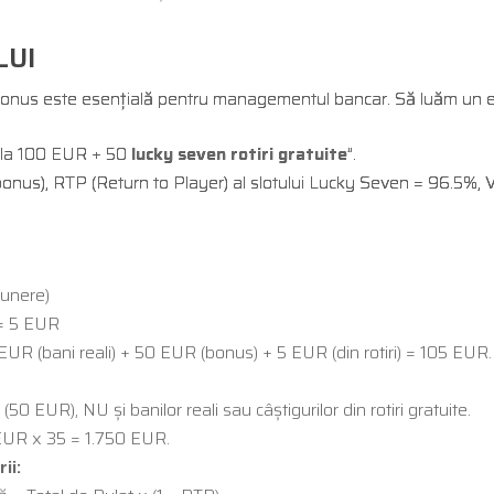
LUI
i bonus este esențială pentru managementul bancar. Să luăm un e
 la 100 EUR + 50
lucky seven rotiri gratuite
”.
onus), RTP (Return to Player) al slotului Lucky Seven = 96.5%, Va
unere)
R = 5 EUR
 EUR (bani reali) + 50 EUR (bonus) + 5 EUR (din rotiri) = 105 EUR.
0 EUR), NU și banilor reali sau câștigurilor din rotiri gratuite.
EUR x 35 = 1.750 EUR.
ii: