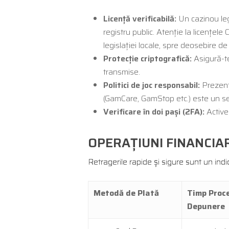
Licență verificabilă:
Un cazinou legi
registru public. Atenție la licențele
legislației locale, spre deosebire de 
Protecție criptografică:
Asigură-te
transmise.
Politici de joc responsabil:
Prezența
(GamCare, GamStop etc.) este un s
Verificare în doi pași (2FA):
Active
OPERAȚIUNI FINANCIA
Retragerile rapide și sigure sunt un ind
Metodă de Plată
Timp Proc
Depunere