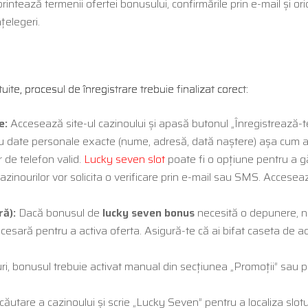
intează termenii ofertei bonusului, confirmările prin e-mail și or
țelegeri.
uite, procesul de înregistrare trebuie finalizat corect:
e:
Accesează site-ul cazinoului și apasă butonul „Înregistrează-t
u date personale exacte (nume, adresă, dată naștere) așa cum ap
 de telefon valid.
Lucky seven slot
poate fi o opțiune pentru a gă
zinourilor vor solicita o verificare prin e-mail sau SMS. Acceseaz
ră):
Dacă bonusul de
lucky seven bonus
necesită o depunere, n
cesară pentru a activa oferta. Asigură-te că ai bifat caseta de a
ri, bonusul trebuie activat manual din secțiunea „Promoții” sau p
ăutare a cazinoului și scrie „Lucky Seven” pentru a localiza slotul