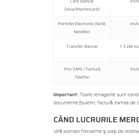
Card Bancar
Inst
(Visa/Mastercard)
Portofel Electronic (Skrill,
Inst
Neteller)
Transfer Bancar
1-3 zile l
Prin SMS / Factură
Inst
Telefon
Important:
Toate retragerile sunt condi
documente (buletin, factură, extras de c
CÂND LUCRURILE MERG
Iată scenarii frecvente și pași de rezolv