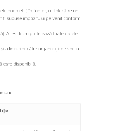
tionen etc.) în footer, cu link către un
pot fi supuse impozitului pe venit conform
să). Acest lucru protejează toate datele
 a linkurilor către organizații de sprijin
 este disponibilă.
comune:
tițe