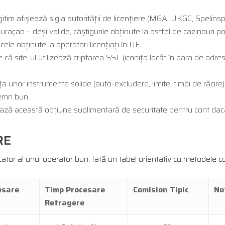
tim afișează sigla autorității de licențiere (MGA, UKGC, Spelinspek
 Curaçao – deși valide, câștigurile obținute la astfel de cazinouri 
cele obținute la operatori licențiați în UE.
 că site-ul utilizează criptarea SSL (iconița lacăt în bara de adre
 unor instrumente solide (auto-excludere, limite, timpi de răcire) și
emn bun.
ază această opțiune suplimentară de securitate pentru cont dacă
RE
icator al unui operator bun. Iată un tabel orientativ cu metodele 
esare
Timp Procesare
Comision Tipic
No
Retragere