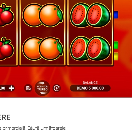
ERE
te primordială. Căută următoarele: