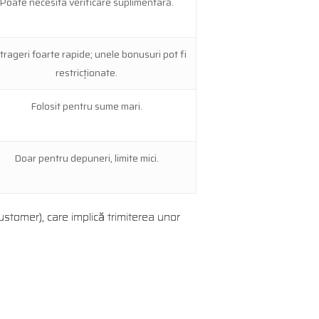
Poate necesita verificare suplimentară.
rageri foarte rapide; unele bonusuri pot fi
restricționate.
Folosit pentru sume mari.
Doar pentru depuneri, limite mici.
stomer), care implică trimiterea unor