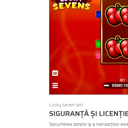
Lucky seven slot
SIGURANȚĂ ȘI LICENȚI
Securitatea datelor și a tranzacțiilor es