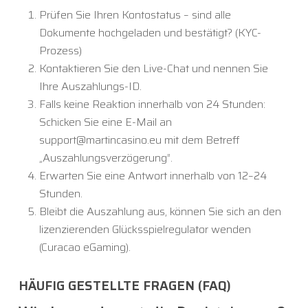
Prüfen Sie Ihren Kontostatus – sind alle
Dokumente hochgeladen und bestätigt? (KYC-
Prozess)
Kontaktieren Sie den Live-Chat und nennen Sie
Ihre Auszahlungs-ID.
Falls keine Reaktion innerhalb von 24 Stunden:
Schicken Sie eine E-Mail an
support@martincasino.eu
mit dem Betreff
„Auszahlungsverzögerung”.
Erwarten Sie eine Antwort innerhalb von 12–24
Stunden.
Bleibt die Auszahlung aus, können Sie sich an den
lizenzierenden Glücksspielregulator wenden
(Curacao eGaming).
HÄUFIG GESTELLTE FRAGEN (FAQ)