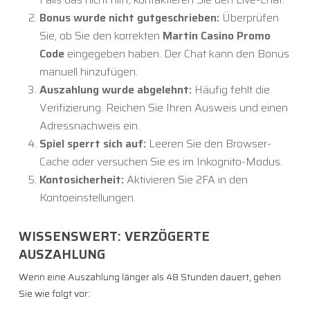
Bonus wurde nicht gutgeschrieben:
Überprüfen
Sie, ob Sie den korrekten
Martin Casino Promo
Code
eingegeben haben. Der Chat kann den Bonus
manuell hinzufügen.
Auszahlung wurde abgelehnt:
Häufig fehlt die
Verifizierung. Reichen Sie Ihren Ausweis und einen
Adressnachweis ein.
Spiel sperrt sich auf:
Leeren Sie den Browser-
Cache oder versuchen Sie es im Inkognito-Modus.
Kontosicherheit:
Aktivieren Sie 2FA in den
Kontoeinstellungen.
WISSENSWERT: VERZÖGERTE
AUSZAHLUNG
Wenn eine Auszahlung länger als 48 Stunden dauert, gehen
Sie wie folgt vor: