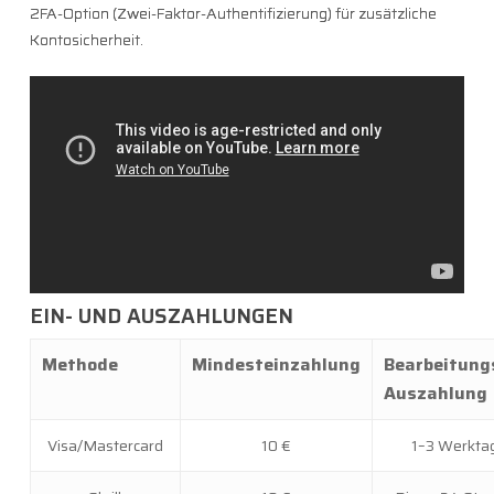
2FA-Option (Zwei-Faktor-Authentifizierung) für zusätzliche
Kontosicherheit.
EIN- UND AUSZAHLUNGEN
Methode
Mindesteinzahlung
Bearbeitung
Auszahlung
Visa/Mastercard
10 €
1–3 Werkta