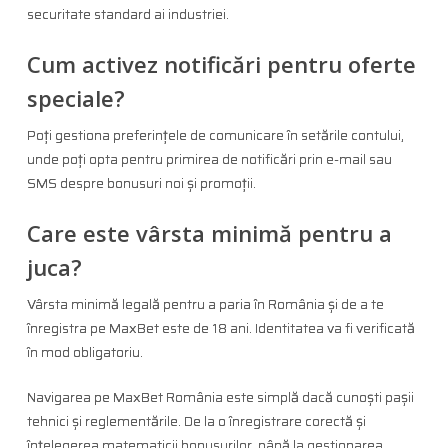
securitate standard ai industriei.
Cum activez notificări pentru oferte
speciale?
Poți gestiona preferințele de comunicare în setările contului,
unde poți opta pentru primirea de notificări prin e-mail sau
SMS despre bonusuri noi și promoții.
Care este vârsta minimă pentru a
juca?
Vârsta minimă legală pentru a paria în România și de a te
înregistra pe MaxBet este de 18 ani. Identitatea va fi verificată
în mod obligatoriu.
Navigarea pe MaxBet România este simplă dacă cunoști pașii
tehnici și reglementările. De la o înregistrare corectă și
înțelegerea matematicii bonusurilor, până la gestionarea