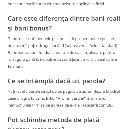
necesar descărcarea din magazinul de aplicații oficial.
Care este diferența dintre bani reali
și bani bonus?
Banii reali sunt fondurile pe care le depui personal și pe care,
de obicei, îi poți retrage oricând (supuși verificărilor standard).
Banii bonus sunt fonduri creditate de casino, blocate pentru
retragere până la îndeplinirea condițiilor de rulaj specificate în
termeni.
Ce se întâmplă dacă uit parola?
Poți reseta parola direct de pe pagina de autentificare MaxBet
casino login, folosind linkul “Ai uitat parola?” și urmând
instrucțiunile trimise pe adresa de e-mail asociată contului.
Pot schimba metoda de plată