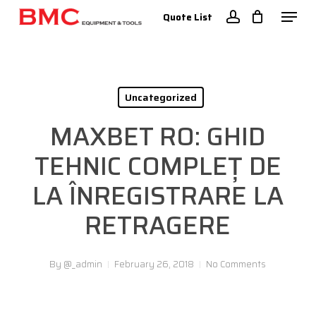
Skip
Menu
Quote List
to
account
Close
main
Menu
content
Uncategorized
MAXBET RO: GHID
TEHNIC COMPLEȚ DE
LA ÎNREGISTRARE LA
RETRAGERE
By
@_admin
February 26, 2018
No Comments