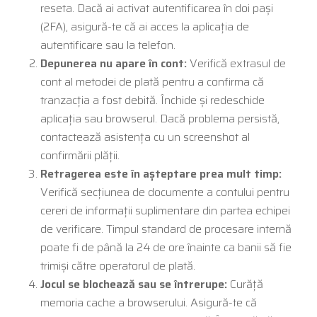
reseta. Dacă ai activat autentificarea în doi pași
(2FA), asigură-te că ai acces la aplicația de
autentificare sau la telefon.
Depunerea nu apare în cont:
Verifică extrasul de
cont al metodei de plată pentru a confirma că
tranzacția a fost debită. Închide și redeschide
aplicația sau browserul. Dacă problema persistă,
contactează asistența cu un screenshot al
confirmării plății.
Retragerea este în așteptare prea mult timp:
Verifică secțiunea de documente a contului pentru
cereri de informații suplimentare din partea echipei
de verificare. Timpul standard de procesare internă
poate fi de până la 24 de ore înainte ca banii să fie
trimiși către operatorul de plată.
Jocul se blochează sau se întrerupe:
Curăță
memoria cache a browserului. Asigură-te că