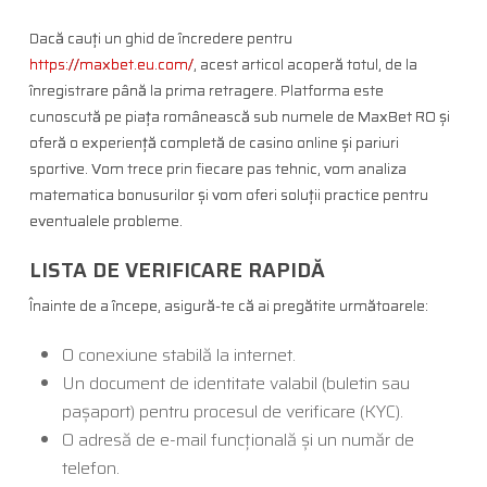
Dacă cauți un ghid de încredere pentru
https://maxbet.eu.com/
, acest articol acoperă totul, de la
înregistrare până la prima retragere. Platforma este
cunoscută pe piața românească sub numele de MaxBet RO și
oferă o experiență completă de casino online și pariuri
sportive. Vom trece prin fiecare pas tehnic, vom analiza
matematica bonusurilor și vom oferi soluții practice pentru
eventualele probleme.
LISTA DE VERIFICARE RAPIDĂ
Înainte de a începe, asigură-te că ai pregătite următoarele:
O conexiune stabilă la internet.
Un document de identitate valabil (buletin sau
pașaport) pentru procesul de verificare (KYC).
O adresă de e-mail funcțională și un număr de
telefon.