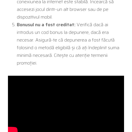
conexiunea la internet este stabilă. Încearcă să
accesezi jocul dintr-un alt browser sau de pe
dispozitivul mobil.
Bonusul nu a fost creditat:
Verifică dacă ai
introdus un cod bonus la depunere, dacă era
necesar. Asigură-te că depunerea a fost făcută
folosind o metodă eligibilă și că ați îndeplinit suma
minimă necesară. Citește cu atenție termenii
promoției.