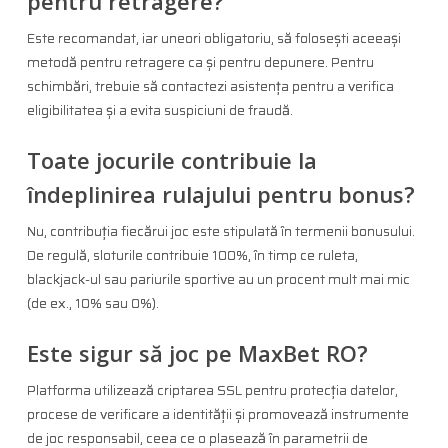
pentru retragere?
Este recomandat, iar uneori obligatoriu, să folosești aceeași
metodă pentru retragere ca și pentru depunere. Pentru
schimbări, trebuie să contactezi asistența pentru a verifica
eligibilitatea și a evita suspiciuni de fraudă.
Toate jocurile contribuie la
îndeplinirea rulajului pentru bonus?
Nu, contribuția fiecărui joc este stipulată în termenii bonusului.
De regulă, sloturile contribuie 100%, în timp ce ruleta,
blackjack-ul sau pariurile sportive au un procent mult mai mic
(de ex., 10% sau 0%).
Este sigur să joc pe MaxBet RO?
Platforma utilizează criptarea SSL pentru protecția datelor,
procese de verificare a identității și promovează instrumente
de joc responsabil, ceea ce o plasează în parametrii de