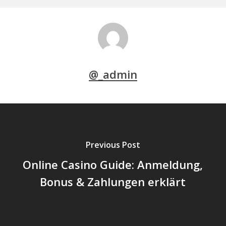
@_admin
Previous Post
Online Casino Guide: Anmeldung,
Bonus & Zahlungen erklärt