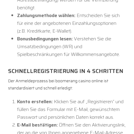
benötigt.
Zahlungsmethode wählen:
Entscheiden Sie sich
für eine der angebotenen Einzahlungsoptionen
(z.B. Kreditkarte, E-Wallet).
Bonusbedingungen lesen:
Verstehen Sie die
Umsatzbedingungen (WR) und
Spielbeschränkungen für Willkommensangebote.
SCHNELLREGISTRIERUNG IN 4 SCHRITTEN
Der Anmeldeprozess bei boomerang casino online ist
standardisiert und schnell erledigt:
Konto erstellen:
Klicken Sie auf „Registrieren“ und
füllen Sie das Formular mit E-Mail, gewünschtem
Passwort und persönlichen Daten korrekt aus.
E-Mail bestätigen:
Öffnen Sie den Aktivierungslink,
der an die von Ihnen angegebene E-Mail-Adresse