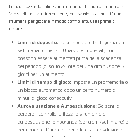
Il gioco d’azzardo online è intrattenimento, non un modo per
fare soldi. Le piattaforme serie, inclusa Nine Casino, offrono
strumenti per giocare in modo controllato. Usali prima di
iniziare:
Limiti di deposito:
Puoi impostare limiti giornalieri,
settimanali o mensili. Una volta impostati, non
possono essere aumentati prima della scadenza
del periodo (di solito 24 ore per una diminuzione, 7
giorni per un aumento).
Limiti di tempo di gioco:
Imposta un promemoria o
un blocco automatico dopo un certo numero di
minuti di gioco consecutivi.
Autovalutazione e Autoesclusione:
Se senti di
perdere il controllo, utilizza lo strumento di
autoesclusione temporanea (per giorni/settimane) o
permanente. Durante il periodo di autoesclusione,