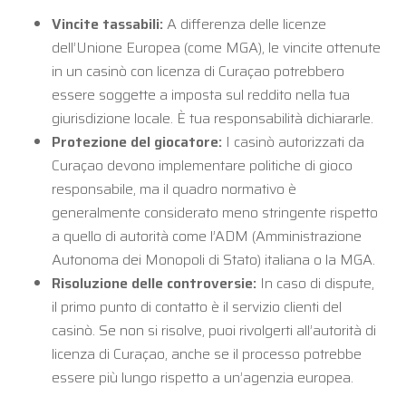
Vincite tassabili:
A differenza delle licenze
dell’Unione Europea (come MGA), le vincite ottenute
in un casinò con licenza di Curaçao potrebbero
essere soggette a imposta sul reddito nella tua
giurisdizione locale. È tua responsabilità dichiararle.
Protezione del giocatore:
I casinò autorizzati da
Curaçao devono implementare politiche di gioco
responsabile, ma il quadro normativo è
generalmente considerato meno stringente rispetto
a quello di autorità come l’ADM (Amministrazione
Autonoma dei Monopoli di Stato) italiana o la MGA.
Risoluzione delle controversie:
In caso di dispute,
il primo punto di contatto è il servizio clienti del
casinò. Se non si risolve, puoi rivolgerti all’autorità di
licenza di Curaçao, anche se il processo potrebbe
essere più lungo rispetto a un’agenzia europea.