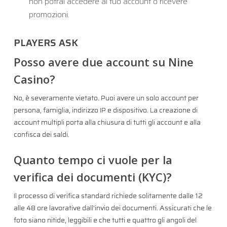
non potrai accedere al tuo account o ricevere
promozioni.
PLAYERS ASK
Posso avere due account su Nine
Casino?
No, è severamente vietato. Puoi avere un solo account per
persona, famiglia, indirizzo IP e dispositivo. La creazione di
account multipli porta alla chiusura di tutti gli account e alla
confisca dei saldi.
Quanto tempo ci vuole per la
verifica dei documenti (KYC)?
Il processo di verifica standard richiede solitamente dalle 12
alle 48 ore lavorative dall’invio dei documenti. Assicurati che le
foto siano nitide, leggibili e che tutti e quattro gli angoli del