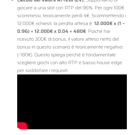
giocare a una slot con RTP del 96%. Per ogni 100€
scommessi, teoricamente perdi 4€. Scommettendo i
12.000€ richiesti, la perdita attesa è:
12.000€ x (1 –
0.96) = 12.000€ x 0.04 = 480€
. Poiché hai
ricevuto 300€ di bonus, il valore atteso netto del
bonus in questo scenario è teoricamente negativo
(-180€). Questo spiega perché è fondamentale
scegliere giochi con alto RTP e basso house edge
per soddisfare i requisiti.