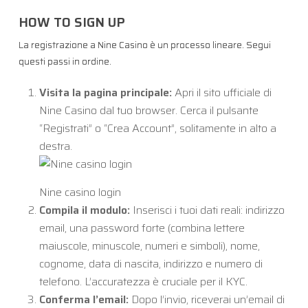
HOW TO SIGN UP
La registrazione a Nine Casino è un processo lineare. Segui
questi passi in ordine.
Visita la pagina principale:
Apri il sito ufficiale di
Nine Casino dal tuo browser. Cerca il pulsante
“Registrati” o “Crea Account”, solitamente in alto a
destra.
Nine casino login
Compila il modulo:
Inserisci i tuoi dati reali: indirizzo
email, una password forte (combina lettere
maiuscole, minuscole, numeri e simboli), nome,
cognome, data di nascita, indirizzo e numero di
telefono. L’accuratezza è cruciale per il KYC.
Conferma l’email:
Dopo l’invio, riceverai un’email di