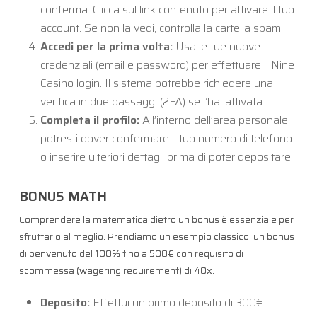
conferma. Clicca sul link contenuto per attivare il tuo
account. Se non la vedi, controlla la cartella spam.
Accedi per la prima volta:
Usa le tue nuove
credenziali (email e password) per effettuare il Nine
Casino login. Il sistema potrebbe richiedere una
verifica in due passaggi (2FA) se l’hai attivata.
Completa il profilo:
All’interno dell’area personale,
potresti dover confermare il tuo numero di telefono
o inserire ulteriori dettagli prima di poter depositare.
BONUS MATH
Comprendere la matematica dietro un bonus è essenziale per
sfruttarlo al meglio. Prendiamo un esempio classico: un bonus
di benvenuto del 100% fino a 500€ con requisito di
scommessa (wagering requirement) di 40x.
Deposito:
Effettui un primo deposito di 300€.