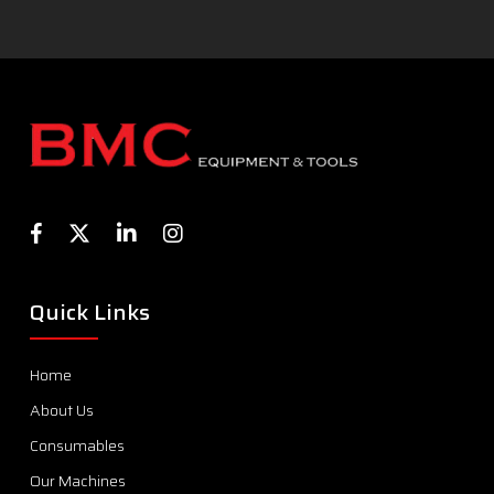
Quick Links
Home
About Us
Consumables
Our Machines