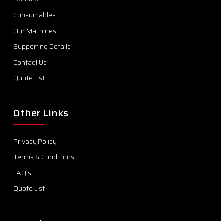
Consumables
Our Machines
Supporting Details
Contact Us
Quote List
Other Links
Privacy Policy
Terms & Conditions
FAQ’s
Quote List