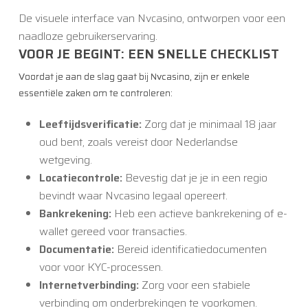
De visuele interface van Nvcasino, ontworpen voor een
naadloze gebruikerservaring.
VOOR JE BEGINT: EEN SNELLE CHECKLIST
Voordat je aan de slag gaat bij Nvcasino, zijn er enkele
essentiële zaken om te controleren:
Leeftijdsverificatie:
Zorg dat je minimaal 18 jaar
oud bent, zoals vereist door Nederlandse
wetgeving.
Locatiecontrole:
Bevestig dat je je in een regio
bevindt waar Nvcasino legaal opereert.
Bankrekening:
Heb een actieve bankrekening of e-
wallet gereed voor transacties.
Documentatie:
Bereid identificatiedocumenten
voor voor KYC-processen.
Internetverbinding:
Zorg voor een stabiele
verbinding om onderbrekingen te voorkomen.