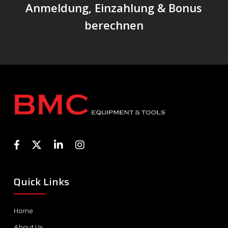
Anmeldung, Einzahlung & Bonus
berechnen
Quick Links
Home
About Us