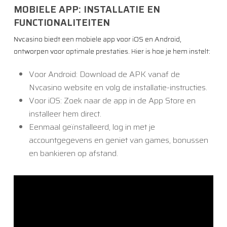
MOBIELE APP: INSTALLATIE EN
FUNCTIONALITEITEN
Nvcasino biedt een mobiele app voor iOS en Android,
ontworpen voor optimale prestaties. Hier is hoe je hem instelt:
Voor Android: Download de APK vanaf de
Nvcasino website en volg de installatie-instructies.
Voor iOS: Zoek naar de app in de App Store en
installeer hem direct.
Eenmaal geïnstalleerd, log in met je
accountgegevens en geniet van games, bonussen
en bankieren op afstand.