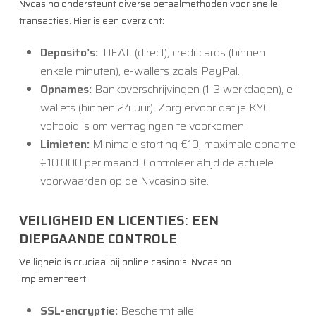
Nvcasino ondersteunt diverse betaalmethoden voor snelle
transacties. Hier is een overzicht:
Deposito’s:
iDEAL (direct), creditcards (binnen
enkele minuten), e-wallets zoals PayPal.
Opnames:
Bankoverschrijvingen (1-3 werkdagen), e-
wallets (binnen 24 uur). Zorg ervoor dat je KYC
voltooid is om vertragingen te voorkomen.
Limieten:
Minimale storting €10, maximale opname
€10.000 per maand. Controleer altijd de actuele
voorwaarden op de Nvcasino site.
VEILIGHEID EN LICENTIES: EEN
DIEPGAANDE CONTROLE
Veiligheid is cruciaal bij online casino’s. Nvcasino
implementeert:
SSL-encryptie:
Beschermt alle