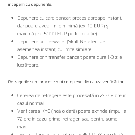
începem cu depunerile.
Depunere cu card bancar: proces aproape instant,
dar poate avea limite minimă (ex: 10 EUR) și
maximă (ex: 5000 EUR pe tranzacție).
Depunere prin e-wallet (Skrill, Neteller): de
asemenea instant, cu limite similare.
Depunere prin transfer bancar: poate dura 1-3 zile
lucrătoare.
Retragerile sunt procese mai complexe din cauza verificărilor.
Cererea de retragere este procesată în 24-48 ore în
cazul normal.
Verificarea KYC (încă o dată) poate extinde timpul la
72 ore în cazul primei retrageri sau pentru sume
mari.
Livrarea fondurilor: pentru e-wallet, 0-24 ore după