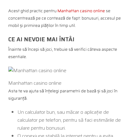
Acest ghid practic pentru
Manhattan casino online
se
concentrează pe ce contează de fapt: bonusuri, accesul pe
mobil și primirea plăților în timp util.
CE AI NEVOIE MAI ÎNTÂI
Înainte să începi să joci, trebuie să verifici câteva aspecte
esentiale.
Manhattan casino online
Asta te va ajuta să înțelegi parametrii de bază și să joci în
siguranță.
Un calculator bun, sau măcar o aplicație de
calculator pe telefon, pentru să faci estimările de
rulare pentru bonusuri.
O conexiune stabilă la internet pentru a evita