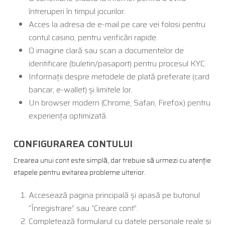
întreruperi în timpul jocurilor.
Acces la adresa de e-mail pe care vei folosi pentru
contul casino, pentru verificări rapide.
O imagine clară sau scan a documentelor de
identificare (buletin/pasaport) pentru procesul KYC.
Informații despre metodele de plată preferate (card
bancar, e-wallet) și limitele lor.
Un browser modern (Chrome, Safari, Firefox) pentru
experiența optimizată.
CONFIGURAREA CONTULUI
Crearea unui cont este simplă, dar trebuie să urmezi cu atenție
etapele pentru evitarea probleme ulterior.
Accesează pagina principală și apasă pe butonul
“Înregistrare” sau “Creare cont”.
Completează formularul cu datele personale reale și