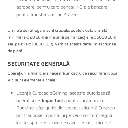
aprobare; pentru card bancar, 1-5 zile bancare;
pentru transfer bancar, 2-7 zile.
Limitele de retragere sunt cruciale: poate exista o limită
minimă (ex: 20 EUR) și maximă pe tranzacție (ex: 5000 EUR)
sau pe zi (ex: 10000 EUR). Verifică aceste detalii în secțiunea
de plată.
SECURITATE GENERALĂ
Operațiunile financiare necesită un cadru de securitate robust.
Aici sunt elementele cheie.
Licența Curacao eGaming: aceasta autorizează
operațiunile.
Important:
pentru jucătorii din
România, câștigurile din casino cu licență Curacao
pot fi supuse impozitului pe venit conform legilor
locale, spre deosebire de cazul casino cu licență