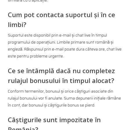
similară cu o aplicație.
Cum pot contacta suportul și în ce
limbi?
Suportul este disponibil prin e-mail și chat live în timpul
programului de operațiuni. Limbile primare sunt română și
engleză. Răspunsul prin e-mail poate dura câteva ore, chat live
este pentru probleme urgente.
Ce se întâmplă dacă nu completez
rulajul bonusului în timpul alocat?
Conform termenilor, bonusul și orice câștiguri asociate din
rulajul bonusului vor fi anulate. Suma depunerii inițiale rămâne
în cont, dar bonusul și câștigurile bonus se pierd.
Câștigurile sunt impozitate în
România?