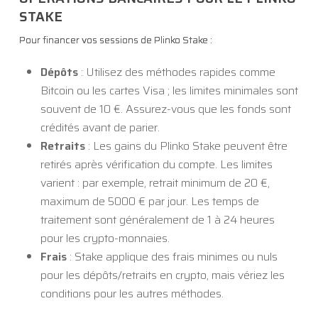
STAKE
Pour financer vos sessions de Plinko Stake :
Dépôts
: Utilisez des méthodes rapides comme
Bitcoin ou les cartes Visa ; les limites minimales sont
souvent de 10 €. Assurez-vous que les fonds sont
crédités avant de parier.
Retraits
: Les gains du Plinko Stake peuvent être
retirés après vérification du compte. Les limites
varient : par exemple, retrait minimum de 20 €,
maximum de 5000 € par jour. Les temps de
traitement sont généralement de 1 à 24 heures
pour les crypto-monnaies.
Frais
: Stake applique des frais minimes ou nuls
pour les dépôts/retraits en crypto, mais vériez les
conditions pour les autres méthodes.