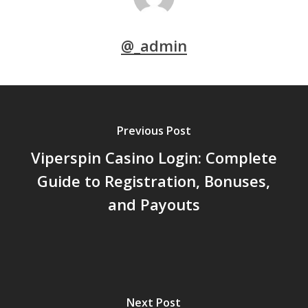
@_admin
Previous Post
Viperspin Casino Login: Complete
Guide to Registration, Bonuses,
and Payouts
Next Post