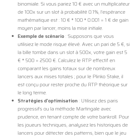
binomiale. Si vous pariez 10 € avec un multiplicateur
de 100x sur un slot à probabilité 0.1%, l’espérance
mathématique est : 10 € * 100 * 0.001 = 1 € de gain
moyen par lancer, moins la mise initiale.
Exemple de scénario
: Supposons que vous
utilisiez le mode risque élevé. Avec un pari de 5 €, si
la bille tombe dans un slot à 500x, votre gain est 5
€ * 500 = 2500 €. Calculez le RTP effectif en
comparant les gains totaux sur de nombreux
lancers aux mises totales ; pour le Plinko Stake, il
est conçu pour rester proche du RTP théorique sur
le long terme.
Stratégies d’optimisation
: Utilisez des paris
progressifs ou la méthode Martingale avec
prudence, en tenant compte de votre bankroll. Pour
les joueurs techniques, analysez les historiques de
lancers pour détecter des patterns, bien que le jeu