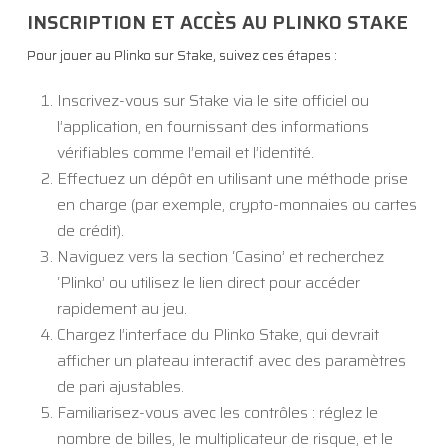
INSCRIPTION ET ACCÈS AU PLINKO STAKE
Pour jouer au Plinko sur Stake, suivez ces étapes :
Inscrivez-vous sur Stake via le site officiel ou
l’application, en fournissant des informations
vérifiables comme l’email et l’identité.
Effectuez un dépôt en utilisant une méthode prise
en charge (par exemple, crypto-monnaies ou cartes
de crédit).
Naviguez vers la section ‘Casino’ et recherchez
‘Plinko’ ou utilisez le lien direct pour accéder
rapidement au jeu.
Chargez l’interface du Plinko Stake, qui devrait
afficher un plateau interactif avec des paramètres
de pari ajustables.
Familiarisez-vous avec les contrôles : réglez le
nombre de billes, le multiplicateur de risque, et le