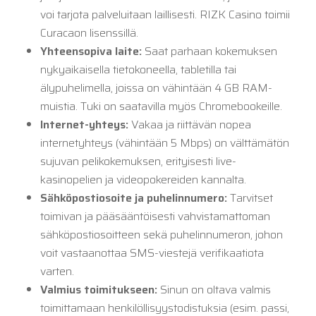
voi tarjota palveluitaan laillisesti. RIZK Casino toimii
Curacaon lisenssillä.
Yhteensopiva laite:
Saat parhaan kokemuksen
nykyaikaisella tietokoneella, tabletilla tai
älypuhelimella, joissa on vähintään 4 GB RAM-
muistia. Tuki on saatavilla myös Chromebookeille.
Internet-yhteys:
Vakaa ja riittävän nopea
internetyhteys (vähintään 5 Mbps) on välttämätön
sujuvan pelikokemuksen, erityisesti live-
kasinopelien ja videopokereiden kannalta.
Sähköpostiosoite ja puhelinnumero:
Tarvitset
toimivan ja pääsääntöisesti vahvistamattoman
sähköpostiosoitteen sekä puhelinnumeron, johon
voit vastaanottaa SMS-viestejä verifikaatiota
varten.
Valmius toimitukseen:
Sinun on oltava valmis
toimittamaan henkilöllisyystodistuksia (esim. passi,