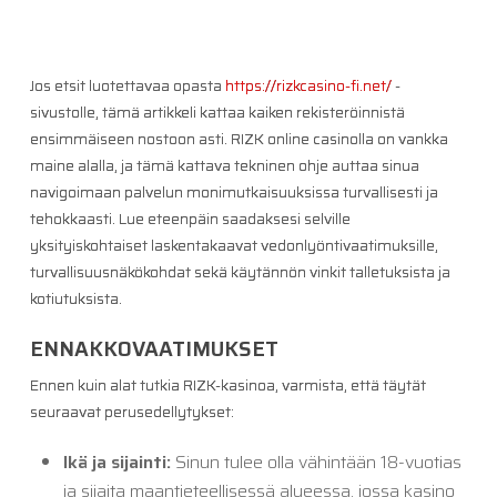
Jos etsit luotettavaa opasta
https://rizkcasino-fi.net/
-
sivustolle, tämä artikkeli kattaa kaiken rekisteröinnistä
ensimmäiseen nostoon asti. RIZK online casinolla on vankka
maine alalla, ja tämä kattava tekninen ohje auttaa sinua
navigoimaan palvelun monimutkaisuuksissa turvallisesti ja
tehokkaasti. Lue eteenpäin saadaksesi selville
yksityiskohtaiset laskentakaavat vedonlyöntivaatimuksille,
turvallisuusnäkökohdat sekä käytännön vinkit talletuksista ja
kotiutuksista.
ENNAKKOVAATIMUKSET
Ennen kuin alat tutkia RIZK-kasinoa, varmista, että täytät
seuraavat perusedellytykset:
Ikä ja sijainti:
Sinun tulee olla vähintään 18-vuotias
ja sijaita maantieteellisessä alueessa, jossa kasino