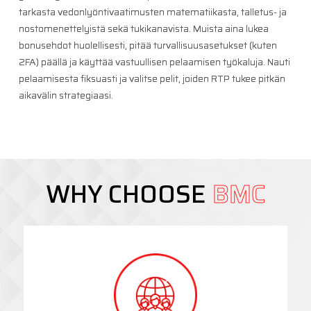
tarkasta vedonlyöntivaatimusten matematiikasta, talletus- ja
nostomenettelyistä sekä tukikanavista. Muista aina lukea
bonusehdot huolellisesti, pitää turvallisuusasetukset (kuten
2FA) päällä ja käyttää vastuullisen pelaamisen työkaluja. Nauti
pelaamisesta fiksuasti ja valitse pelit, joiden RTP tukee pitkän
aikavälin strategiaasi.
WHY CHOOSE
BMC