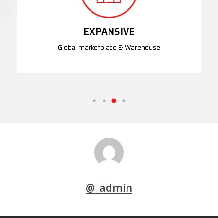
EXPANSIVE
Global marketplace & Warehouse
@_admin