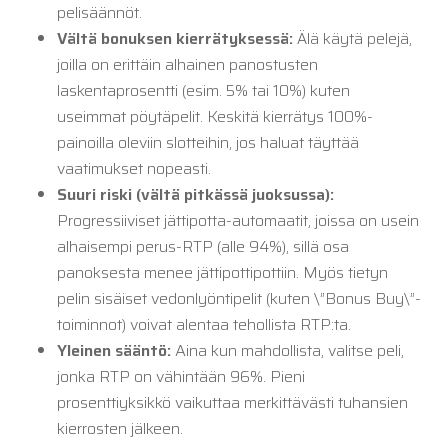
pelisäännöt.
Vältä bonuksen kierrätyksessä:
Älä käytä pelejä,
joilla on erittäin alhainen panostusten
laskentaprosentti (esim. 5% tai 10%) kuten
useimmat pöytäpelit. Keskitä kierrätys 100%-
painoilla oleviin slotteihin, jos haluat täyttää
vaatimukset nopeasti.
Suuri riski (vältä pitkässä juoksussa):
Progressiiviset jättipotta-automaatit, joissa on usein
alhaisempi perus-RTP (alle 94%), sillä osa
panoksesta menee jättipottipottiin. Myös tietyn
pelin sisäiset vedonlyöntipelit (kuten \”Bonus Buy\”-
toiminnot) voivat alentaa tehollista RTP:ta.
Yleinen sääntö:
Aina kun mahdollista, valitse peli,
jonka RTP on vähintään 96%. Pieni
prosenttiyksikkö vaikuttaa merkittävästi tuhansien
kierrosten jälkeen.