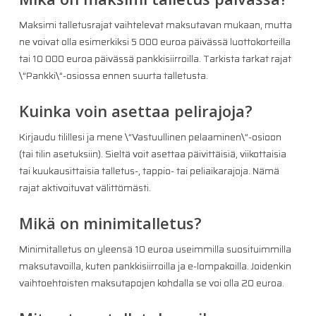
Maksimi talletusrajat vaihtelevat maksutavan mukaan, mutta
ne voivat olla esimerkiksi 5 000 euroa päivässä luottokorteilla
tai 10 000 euroa päivässä pankkisiirroilla. Tarkista tarkat rajat
\”Pankki\”-osiossa ennen suurta talletusta.
Kuinka voin asettaa pelirajoja?
Kirjaudu tilillesi ja mene \”Vastuullinen pelaaminen\”-osioon
(tai tilin asetuksiin). Sieltä voit asettaa päivittäisiä, viikottaisia
tai kuukausittaisia talletus-, tappio- tai peliaikarajoja. Nämä
rajat aktivoituvat välittömästi.
Mikä on minimitalletus?
Minimitalletus on yleensä 10 euroa useimmilla suosituimmilla
maksutavoilla, kuten pankkisiirroilla ja e-lompakoilla. Joidenkin
vaihtoehtoisten maksutapojen kohdalla se voi olla 20 euroa.