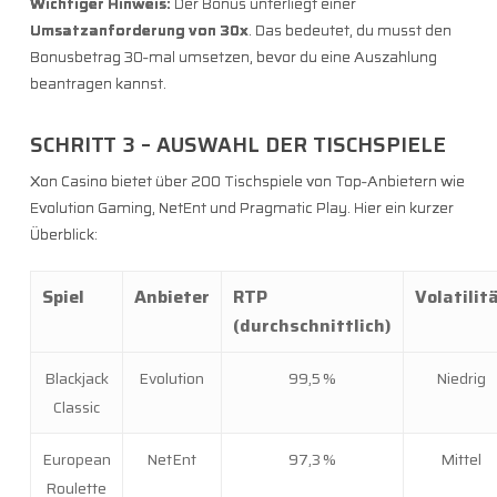
Wichtiger Hinweis:
Der Bonus unterliegt einer
Umsatzanforderung von 30x
. Das bedeutet, du musst den
Bonusbetrag 30‑mal umsetzen, bevor du eine Auszahlung
beantragen kannst.
SCHRITT 3 – AUSWAHL DER TISCHSPIELE
Xon Casino bietet über 200 Tischspiele von Top‑Anbietern wie
Evolution Gaming, NetEnt und Pragmatic Play. Hier ein kurzer
Überblick:
Spiel
Anbieter
RTP
Volatilit
(durchschnittlich)
Blackjack
Evolution
99,5 %
Niedrig
Classic
European
NetEnt
97,3 %
Mittel
Roulette