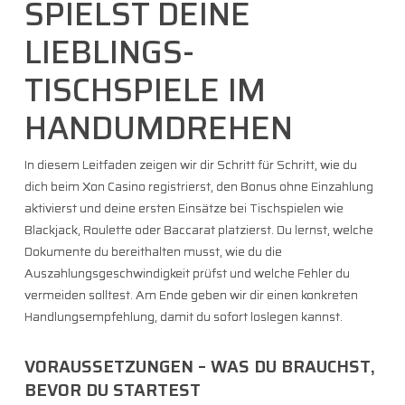
SPIELST DEINE
LIEBLINGS-
TISCHSPIELE IM
HANDUMDREHEN
In diesem Leitfaden zeigen wir dir Schritt für Schritt, wie du
dich beim Xon Casino registrierst, den Bonus ohne Einzahlung
aktivierst und deine ersten Einsätze bei Tischspielen wie
Blackjack, Roulette oder Baccarat platzierst. Du lernst, welche
Dokumente du bereithalten musst, wie du die
Auszahlungsgeschwindigkeit prüfst und welche Fehler du
vermeiden solltest. Am Ende geben wir dir einen konkreten
Handlungsempfehlung, damit du sofort loslegen kannst.
VORAUSSETZUNGEN – WAS DU BRAUCHST,
BEVOR DU STARTEST