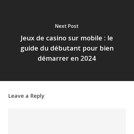
Next Post
Jeux de casino sur mobile : le
guide du débutant pour bien
démarrer en 2024
Leave a Reply