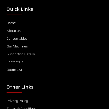
Quick Links
Home
About Us
Consumables
Our Machines
Supporting Details
Contact Us
Quote List
Other Links
Privacy Policy
Terms & Conditions