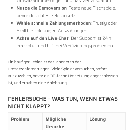
Umsatzanforderungen und das Verfallsdatum.
Nutze die Demoversion
: Teste neue Tischspiele,
bevor du echtes Geld einsetzt.
Wähle schnelle Zahlungsmethoden
: Trustly oder
Skrill beschleunigen Auszahlungen.
Achte auf den Live‑Chat
: Der Support ist 24 h
erreichbar und hilft bei Verifizierungsproblemen.
Ein häufiger Fehler ist das Ignorieren der
Umsatzanforderungen. Viele Spieler versuchen, sofort
auszuzahlen, bevor die 30‑fache Umsetzung abgeschlossen
ist, und erhalten eine Ablehnung.
FEHLERSUCHE – WAS TUN, WENN ETWAS
NICHT KLAPPT?
Problem
Mögliche
Lösung
Ursache