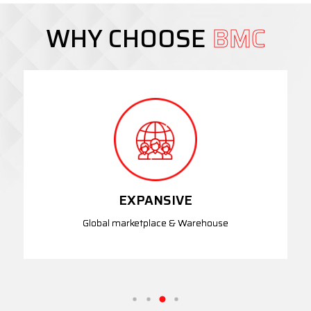
WHY CHOOSE
BMC
EXPANSIVE
Global marketplace & Warehouse