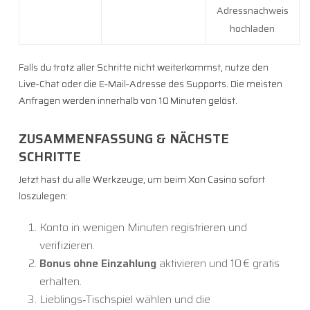
Adressnachweis
hochladen
Falls du trotz aller Schritte nicht weiterkommst, nutze den
Live‑Chat oder die E‑Mail‑Adresse des Supports. Die meisten
Anfragen werden innerhalb von 10 Minuten gelöst.
ZUSAMMENFASSUNG & NÄCHSTE
SCHRITTE
Jetzt hast du alle Werkzeuge, um beim Xon Casino sofort
loszulegen:
Konto in wenigen Minuten registrieren und
verifizieren.
Bonus ohne Einzahlung
aktivieren und 10 € gratis
erhalten.
Lieblings‑Tischspiel wählen und die