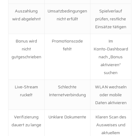
Auszahlung
Umsatzbedingungen
Spielverlauf
wird abgelehnt
nicht erfüllt
prüfen, restliche
Einsätze tätigen
Bonus wird
Promotionscode
Im
nicht
fehlt
Konto‑Dashboard
gutgeschrieben
nach „Bonus
aktivieren“
suchen
Live‑Stream
Schlechte
WLAN wechseln
ruckelt
Internetverbindung
oder mobile
Daten aktivieren
Verifizierung
Unklare Dokumente
Klaren Scan des
dauert zu lange
Ausweises und
aktuellem