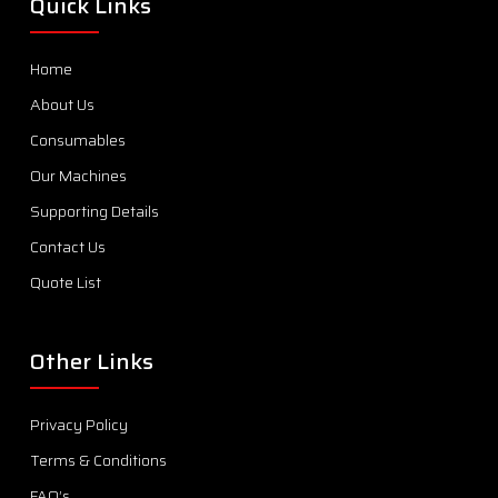
Quick Links
Home
About Us
Consumables
Our Machines
Supporting Details
Contact Us
Quote List
Other Links
Privacy Policy
Terms & Conditions
FAQ’s