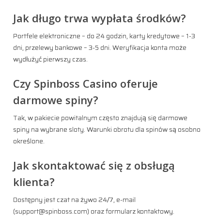
Jak długo trwa wypłata środków?
Portfele elektroniczne – do 24 godzin, karty kredytowe – 1-3
dni, przelewy bankowe – 3-5 dni. Weryfikacja konta może
wydłużyć pierwszy czas.
Czy Spinboss Casino oferuje
darmowe spiny?
Tak, w pakiecie powitalnym często znajdują się darmowe
spiny na wybrane sloty. Warunki obrotu dla spinów są osobno
określone.
Jak skontaktować się z obsługą
klienta?
Dostępny jest czat na żywo 24/7, e-mail
(
support@spinboss.com
) oraz formularz kontaktowy.