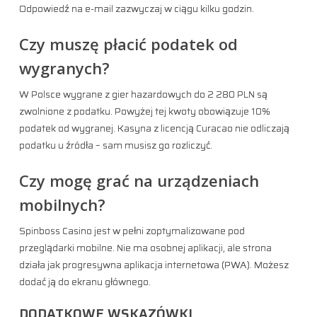
Odpowiedź na e-mail zazwyczaj w ciągu kilku godzin.
Czy muszę płacić podatek od
wygranych?
W Polsce wygrane z gier hazardowych do 2 280 PLN są
zwolnione z podatku. Powyżej tej kwoty obowiązuje 10%
podatek od wygranej. Kasyna z licencją Curacao nie odliczają
podatku u źródła – sam musisz go rozliczyć.
Czy mogę grać na urządzeniach
mobilnych?
Spinboss Casino jest w pełni zoptymalizowane pod
przeglądarki mobilne. Nie ma osobnej aplikacji, ale strona
działa jak progresywna aplikacja internetowa (PWA). Możesz
dodać ją do ekranu głównego.
DODATKOWE WSKAZÓWKI