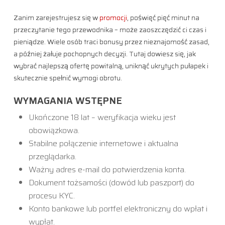
Zanim zarejestrujesz się w
promocji
, poświęć pięć minut na
przeczytanie tego przewodnika – może zaoszczędzić ci czas i
pieniądze. Wiele osób traci bonusy przez nieznajomość zasad,
a później żałuje pochopnych decyzji. Tutaj dowiesz się, jak
wybrać najlepszą ofertę powitalną, uniknąć ukrytych pułapek i
skutecznie spełnić wymogi obrotu.
WYMAGANIA WSTĘPNE
Ukończone 18 lat – weryfikacja wieku jest
obowiązkowa.
Stabilne połączenie internetowe i aktualna
przeglądarka.
Ważny adres e-mail do potwierdzenia konta.
Dokument tożsamości (dowód lub paszport) do
procesu KYC.
Konto bankowe lub portfel elektroniczny do wpłat i
wypłat.