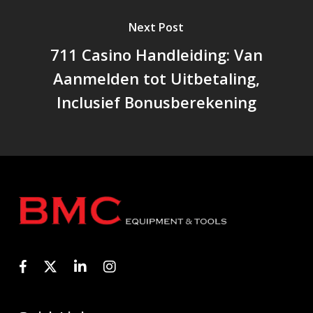
Next Post
711 Casino Handleiding: Van
Aanmelden tot Uitbetaling,
Inclusief Bonusberekening