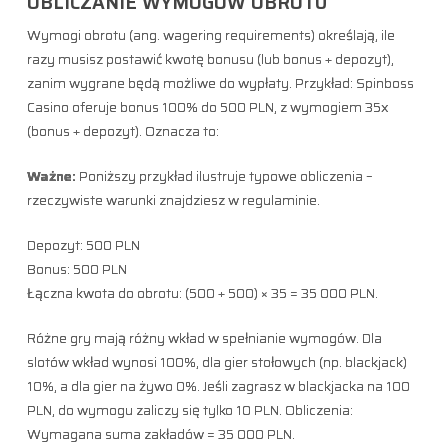
OBLICZANIE WYMOGÓW OBROTU
Wymogi obrotu (ang. wagering requirements) określają, ile
razy musisz postawić kwotę bonusu (lub bonus + depozyt),
zanim wygrane będą możliwe do wypłaty. Przykład: Spinboss
Casino oferuje bonus 100% do 500 PLN, z wymogiem 35x
(bonus + depozyt). Oznacza to:
Ważne:
Poniższy przykład ilustruje typowe obliczenia –
rzeczywiste warunki znajdziesz w regulaminie.
Depozyt: 500 PLN
Bonus: 500 PLN
Łączna kwota do obrotu: (500 + 500) × 35 = 35 000 PLN.
Różne gry mają różny wkład w spełnianie wymogów. Dla
slotów wkład wynosi 100%, dla gier stołowych (np. blackjack)
10%, a dla gier na żywo 0%. Jeśli zagrasz w blackjacka na 100
PLN, do wymogu zaliczy się tylko 10 PLN. Obliczenia:
Wymagana suma zakładów = 35 000 PLN.