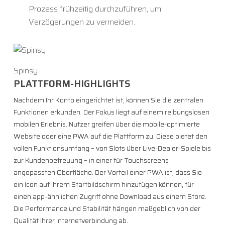
Prozess frühzeitig durchzuführen, um
Verzögerungen zu vermeiden.
Spinsy
PLATTFORM-HIGHLIGHTS
Nachdem Ihr Konto eingerichtet ist, können Sie die zentralen
Funktionen erkunden. Der Fokus liegt auf einem reibungslosen
mobilen Erlebnis. Nutzer greifen über die mobile-optimierte
Website oder eine PWA auf die Plattform zu. Diese bietet den
vollen Funktionsumfang – von Slots über Live-Dealer-Spiele bis
zur Kundenbetreuung – in einer für Touchscreens
angepassten Oberfläche. Der Vorteil einer PWA ist, dass Sie
ein Icon auf Ihrem Startbildschirm hinzufügen können, für
einen app-ähnlichen Zugriff ohne Download aus einem Store.
Die Performance und Stabilität hängen maßgeblich von der
Qualität Ihrer Internetverbindung ab.