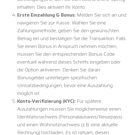
erhalten. Dies aktiviert Ihr Konto.
Erste Einzahlung & Bonus:
Melden Sie sich an und
navigieren Sie zur Kasse. Wählen Sie eine
Zahlungsmethode, geben Sie den gewünschten
Betrag ein und bestätigen Sie die Transaktion. Falls
Sie einen Bonus in Anspruch nehmen möchten,
müssen Sie den entsprechenden Bonus-Code
eventuell während dieses Schritts eingeben oder
die Option aktivieren. Denken Sie daran:
Bonusgelder unterliegen spezifischen
Umsatzbedingungen, bevor eine Auszahlung
möglich ist.
Konto-Verifizierung (KYC):
Für spätere
Auszahlungen müssen Sie möglicherweise einen
Identitätsnachweis (Personalausweis/Reisepass)
und einen Wohnsitznachweis (z.B. eine aktuelle
Rechnung) hochladen. Es ist ratsam, diesen