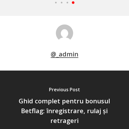
@_admin
Previous Post
Ghid complet pentru bonusul
Betflag: înregistrare, rulaj și
retrageri