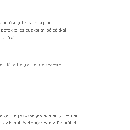
lehetőséget kínál magyar
szletekkel és gyakorlati példákkal.
mációkért.
ndő tárhely áll rendelkezésre.
adja meg szükséges adatait (pl. e-mail,
t az identitásellenőrzéshez. Ez utóbbi