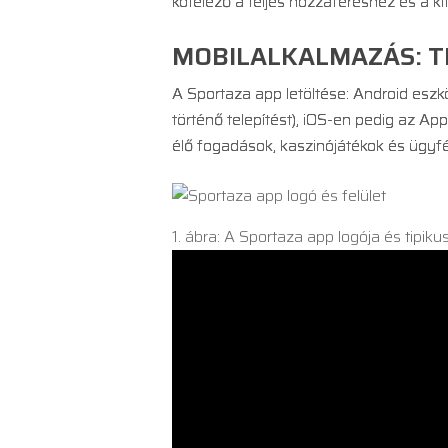
kötelező a teljes hozzáféréshez és a ki
MOBILALKALMAZÁS: TE
A Sportaza app letöltése: Android eszk
történő telepítést), iOS-en pedig az App 
élő fogadások, kaszinójátékok és ügyfé
1. ábra: A Sportaza app logója és tipiku