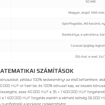
50 MB
Magyar, angol, több más
Sportfogadás, élő kaszinó, 
Bankkártya, e-pénztárca, ba
Curacao (jogilag regiszt
Élő chat, e-mail, 24/
MATEMATIKAI SZÁMÍTÁSOK
bónuszokat, például 100% kedvezményt az első befizetésre, ak
20.000 HUF-ot fizet be, és 100% bónuszt kap, az összes bónus
 összegére, azaz 40.000 HUF x 35 = 1.400.000 HUF forgatandó
t a 1.400.000 HUF forgatás esetén a várható költség 56.000 HU
yos nyerőgépek) a kockázat csökkentésére.