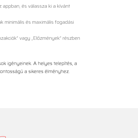
 appban, és válassza ki a kívánt
k minimális és maximális fogadási
anzakciók” vagy „Előzmények” részben
k igényeinek. A helyes telepítés, a
sfontosságú a sikeres élményhez.