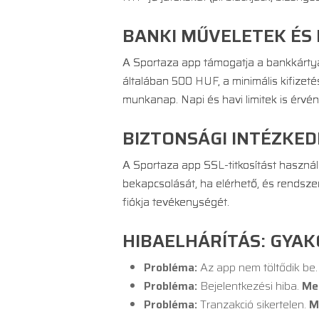
BANKI MŰVELETEK ÉS
A Sportaza app támogatja a bankkártyáka
általában 500 HUF, a minimális kifizeté
munkanap. Napi és havi limitek is érvén
BIZTONSÁGI INTÉZKE
A Sportaza app SSL-titkosítást használ 
bekapcsolását, ha elérhető, és rendszer
fiókja tevékenységét.
HIBAELHÁRÍTÁS: GYA
Probléma:
Az app nem töltődik be
Probléma:
Bejelentkezési hiba.
Me
Probléma:
Tranzakció sikertelen.
M