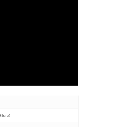
Store)