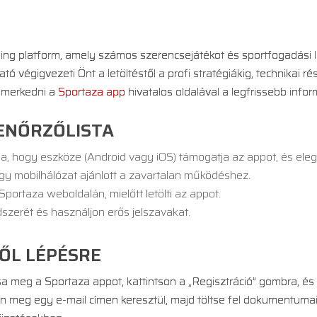
ing platform, amely számos szerencsejátékot és sportfogadási 
ó végigvezeti Önt a letöltéstől a profi stratégiákig, technikai ré
smerkedni a
Sportaza app
hivatalos oldalával a legfrissebb infor
LENŐRZŐLISTA
, hogy eszköze (Android vagy iOS) támogatja az appot, és elege
agy mobilhálózat ajánlott a zavartalan működéshez.
Sportaza weboldalán, mielőtt letölti az appot.
dszerét és használjon erős jelszavakat.
ŐL LÉPÉSRE
a meg a Sportaza appot, kattintson a „Regisztráció” gombra, és 
en meg egy e-mail címen keresztül, majd töltse fel dokumentumai