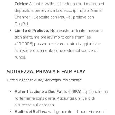
Critica:
Alcuni e-wallet richiedono che il metodo di
deposito e prelievo sia lo stesso (principio “Same
Channel”). Deposita con PayPal, preleva con
PayPal.
Limite di Prelievo:
Non esiste un limite massimo
dichiarato, ma prelievi molto consistenti (es.
>10.000€) possono attivare controlli aggiuntivi e
richiedere documentazione extra sul source of
funds.
SICUREZZA, PRIVACY E FAIR PLAY
Oltre alla licenza ADM, StarVegas implementa:
Autenticazione a Due Fattori (2FA):
Opzionale ma
fortemente consigliata. Aggiunge un livello di
sicurezza sull’accesso.
Audit dei Software:
I generatori di numeri casuali