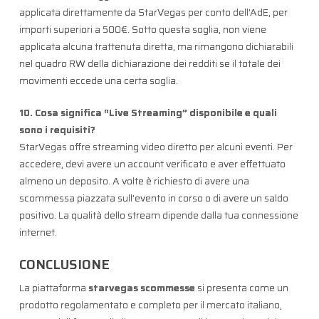
applicata direttamente da StarVegas per conto dell’AdE, per
importi superiori a 500€. Sotto questa soglia, non viene
applicata alcuna trattenuta diretta, ma rimangono dichiarabili
nel quadro RW della dichiarazione dei redditi se il totale dei
movimenti eccede una certa soglia.
10. Cosa significa “Live Streaming” disponibile e quali
sono i requisiti?
StarVegas offre streaming video diretto per alcuni eventi. Per
accedere, devi avere un account verificato e aver effettuato
almeno un deposito. A volte è richiesto di avere una
scommessa piazzata sull’evento in corso o di avere un saldo
positivo. La qualità dello stream dipende dalla tua connessione
internet.
CONCLUSIONE
La piattaforma
starvegas scommesse
si presenta come un
prodotto regolamentato e completo per il mercato italiano,