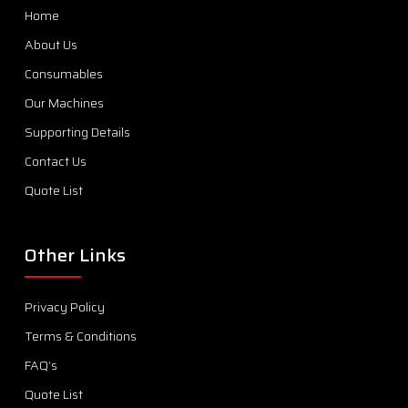
Home
About Us
Consumables
Our Machines
Supporting Details
Contact Us
Quote List
Other Links
Privacy Policy
Terms & Conditions
FAQ’s
Quote List