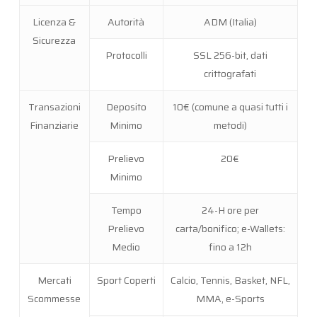
Licenza &
Autorità
ADM (Italia)
Sicurezza
Protocolli
SSL 256-bit, dati
crittografati
Transazioni
Deposito
10€ (comune a quasi tutti i
Finanziarie
Minimo
metodi)
Prelievo
20€
Minimo
Tempo
24-H ore per
Prelievo
carta/bonifico; e-Wallets:
Medio
fino a 12h
Mercati
Sport Coperti
Calcio, Tennis, Basket, NFL,
Scommesse
MMA, e-Sports