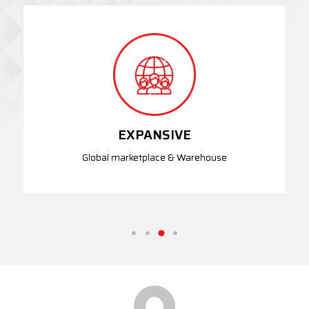
EXPANSIVE
Global marketplace & Warehouse