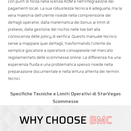
con punti di forza nella licenza ADM e nell’integrazione dei
pagamenti locali. La sua robustezza tecnica è adeguata, ma la
vera maestria dell’utente risiede nella comprensione dei
dettagli operativi: dalla matematica dei bonus ai limiti di
prelievo, dalla gestione del rischio nelle live bet alla
conoscenza delle policy di verifica. Questo manuale tecnico
serve a mappare quei dettagli, trasformando l’utente da
semplice giocatore a operatore consapevole nel mercato
regolamentato delle scommesse online. La differenza tra una
esperienza fluida e una problematica spesso risiede nella
preparazione documentale e nella lettura attenta dei termini
tecnici.
Specifiche Tecniche e Limiti Operativi di StarVegas
Scommesse
WHY CHOOSE
BMC