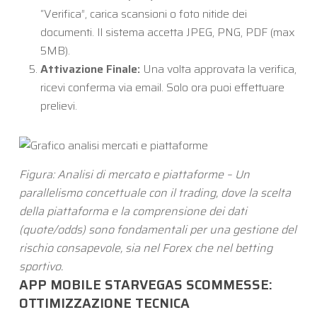
“Verifica”, carica scansioni o foto nitide dei
documenti. Il sistema accetta JPEG, PNG, PDF (max
5MB).
Attivazione Finale:
Una volta approvata la verifica,
ricevi conferma via email. Solo ora puoi effettuare
prelievi.
Figura: Analisi di mercato e piattaforme – Un
parallelismo concettuale con il trading, dove la scelta
della piattaforma e la comprensione dei dati
(quote/odds) sono fondamentali per una gestione del
rischio consapevole, sia nel Forex che nel betting
sportivo.
APP MOBILE STARVEGAS SCOMMESSE:
OTTIMIZZAZIONE TECNICA