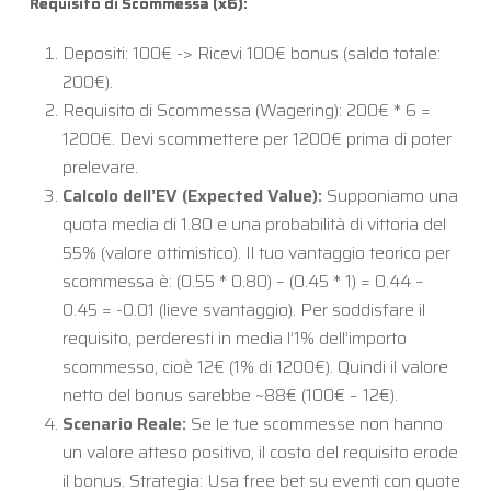
Requisito di Scommessa (x6):
Depositi: 100€ -> Ricevi 100€ bonus (saldo totale:
200€).
Requisito di Scommessa (Wagering): 200€ * 6 =
1200€. Devi scommettere per 1200€ prima di poter
prelevare.
Calcolo dell’EV (Expected Value):
Supponiamo una
quota media di 1.80 e una probabilità di vittoria del
55% (valore ottimistico). Il tuo vantaggio teorico per
scommessa è: (0.55 * 0.80) – (0.45 * 1) = 0.44 –
0.45 = -0.01 (lieve svantaggio). Per soddisfare il
requisito, perderesti in media l’1% dell’importo
scommesso, cioè 12€ (1% di 1200€). Quindi il valore
netto del bonus sarebbe ~88€ (100€ – 12€).
Scenario Reale:
Se le tue scommesse non hanno
un valore atteso positivo, il costo del requisito erode
il bonus. Strategia: Usa free bet su eventi con quote