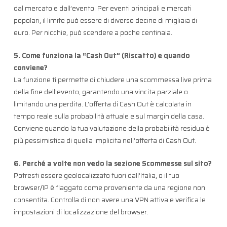
dal mercato e dall’evento. Per eventi principali e mercati
popolari, il limite può essere di diverse decine di migliaia di
euro. Per nicchie, può scendere a poche centinaia.
5. Come funziona la “Cash Out” (Riscatto) e quando
conviene?
La funzione ti permette di chiudere una scommessa live prima
della fine dell’evento, garantendo una vincita parziale o
limitando una perdita. L’offerta di Cash Out è calcolata in
tempo reale sulla probabilità attuale e sul margin della casa.
Conviene quando la tua valutazione della probabilità residua è
più pessimistica di quella implicita nell’offerta di Cash Out.
6. Perché a volte non vedo la sezione Scommesse sul sito?
Potresti essere geolocalizzato fuori dall’Italia, o il tuo
browser/IP è flaggato come proveniente da una regione non
consentita. Controlla di non avere una VPN attiva e verifica le
impostazioni di localizzazione del browser.