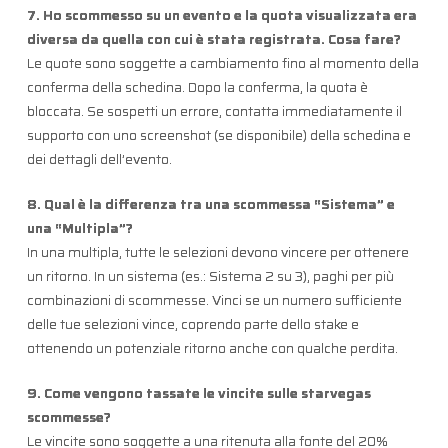
7. Ho scommesso su un evento e la quota visualizzata era
diversa da quella con cui è stata registrata. Cosa fare?
Le quote sono soggette a cambiamento fino al momento della
conferma della schedina. Dopo la conferma, la quota è
bloccata. Se sospetti un errore, contatta immediatamente il
supporto con uno screenshot (se disponibile) della schedina e
dei dettagli dell’evento.
8. Qual è la differenza tra una scommessa “Sistema” e
una “Multipla”?
In una multipla, tutte le selezioni devono vincere per ottenere
un ritorno. In un sistema (es.: Sistema 2 su 3), paghi per più
combinazioni di scommesse. Vinci se un numero sufficiente
delle tue selezioni vince, coprendo parte dello stake e
ottenendo un potenziale ritorno anche con qualche perdita.
9. Come vengono tassate le vincite sulle starvegas
scommesse?
Le vincite sono soggette a una ritenuta alla fonte del 20%