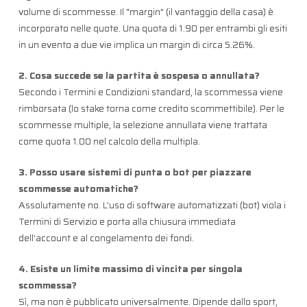
volume di scommesse. Il “margin” (il vantaggio della casa) è
incorporato nelle quote. Una quota di 1.90 per entrambi gli esiti
in un evento a due vie implica un margin di circa 5.26%.
2. Cosa succede se la partita è sospesa o annullata?
Secondo i Termini e Condizioni standard, la scommessa viene
rimborsata (lo stake torna come credito scommettibile). Per le
scommesse multiple, la selezione annullata viene trattata
come quota 1.00 nel calcolo della multipla.
3. Posso usare sistemi di punta o bot per piazzare
scommesse automatiche?
Assolutamente no. L’uso di software automatizzati (bot) viola i
Termini di Servizio e porta alla chiusura immediata
dell’account e al congelamento dei fondi.
4. Esiste un limite massimo di vincita per singola
scommessa?
Sì, ma non è pubblicato universalmente. Dipende dallo sport,