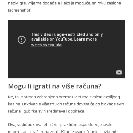
naziv igre, vrijeme događaja i, ako je moguće, snimku zaslona
(screenshot).
Mogu li igrati na više računa?
Ne, to je strogo zabranjeno prema uvjetima svakog ozbiljnog
kasina. Otkrivanje višestrukih računa dovest će do blokade svih
računa i gubitka svih sredstava i dobitaka.
Ovaj vodič pokriva tehničke i praktične aspekte koje svaki
informirani igrač treba znati. Ključ je uvijek čitanje službenih