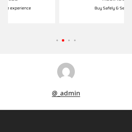
Buy Safely & Securely
@_admin