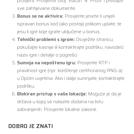
provjera. Provjerite svoj “Račun” ili “Profil” i predajte
sve zahtijevane dokumente.
Bonus se ne aktivira:
Provjerite jesete li unijeli
ispravan bonus kod (ako postoji) prilikom uplate, te
jesu li igre koje igrate uključene u bonus.
Tehnički problemi s igrom:
Osvježite stranicu,
pokušajte kasnije ili kontaktirajte podršku, navodeći
naziv igre i detalje o pogrešci.
Sumnja na nepoštenu igru:
Provjerite RTP i
pravilnost igre (npr. korištenje certificiranog RNG-a)
u Općim uvjetima. Ako i dalje sumnjate, kontaktirajte
podršku.
Blokiran pristup s vaše lokacije:
Moguće je da je
država u kojoj se nalazite dodana na listu
zabranjenih. Provjerite lokalne zakone.
DOBRO JE ZNATI