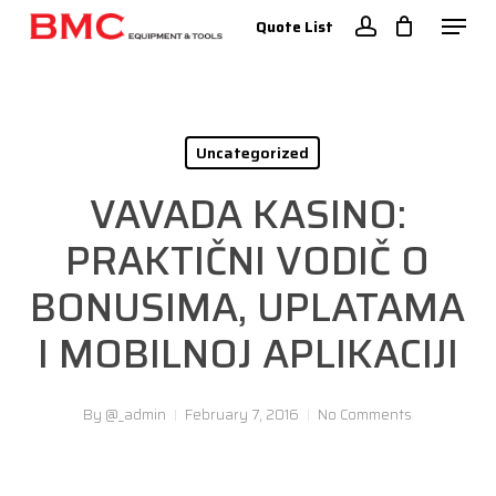
Skip
Menu
Quote List
to
account
Close
main
Menu
content
Uncategorized
VAVADA KASINO:
PRAKTIČNI VODIČ O
BONUSIMA, UPLATAMA
I MOBILNOJ APLIKACIJI
By
@_admin
February 7, 2016
No Comments