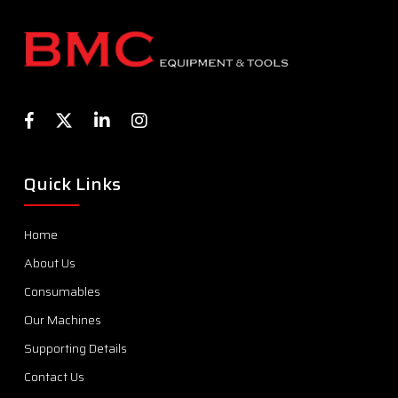
Quick Links
Home
About Us
Consumables
Our Machines
Supporting Details
Contact Us