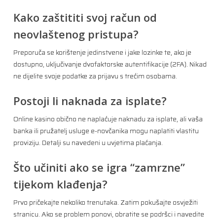
Kako zaštititi svoj račun od
neovlaštenog pristupa?
Preporuča se korištenje jedinstvene i jake lozinke te, ako je
dostupno, uključivanje dvofaktorske autentifikacije (2FA). Nikad
ne dijelite svoje podatke za prijavu s trećim osobama.
Postoji li naknada za isplate?
Online kasino obično ne naplaćuje naknadu za isplate, ali vaša
banka ili pružatelj usluge e-novčanika mogu naplatiti vlastitu
proviziju. Detalji su navedeni u uvjetima plaćanja.
Što učiniti ako se igra “zamrzne”
tijekom klađenja?
Prvo pričekajte nekoliko trenutaka. Zatim pokušajte osvježiti
stranicu. Ako se problem ponovi, obratite se podršci i navedite