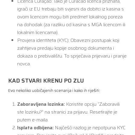
Licenca Curaçao: Iako je Curacao licenca priznata,
igrači iz EU trebaju biti svjesni da dobitci iz kasina s
ovom licencom mogu biti predmet lokalnog poreza
na dohodak (za razliku od kasina s MGA licencom ili
lokalnim licencama).
Provjera identiteta (KYC): Obavezni postupak koji
zahtijeva predaju kopije osobnog dokumenta i
dokaza o prebivalištu. To sprječava prijevaru i pranje
novca.
KAD STVARI KRENU PO ZLU
Evo nekoliko uobičajenih scenarija i kako ih riješiti:
Zaboravljena lozinka:
Koristite opciju “Zaboravili
ste lozinku?” na stranici za prijavu. Resetirajte je
putem e-maila.
Isplata odbijena:
Najčešći razlog je nepotpuna KYC