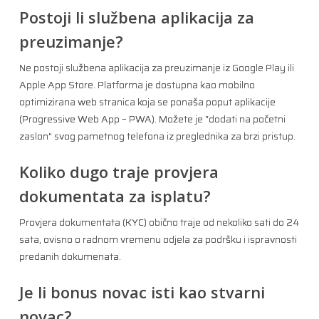
Postoji li službena aplikacija za
preuzimanje?
Ne postoji službena aplikacija za preuzimanje iz Google Play ili
Apple App Store. Platforma je dostupna kao mobilno
optimizirana web stranica koja se ponaša poput aplikacije
(Progressive Web App – PWA). Možete je “dodati na početni
zaslon” svog pametnog telefona iz preglednika za brzi pristup.
Koliko dugo traje provjera
dokumentata za isplatu?
Provjera dokumentata (KYC) obično traje od nekoliko sati do 24
sata, ovisno o radnom vremenu odjela za podršku i ispravnosti
predanih dokumenata.
Je li bonus novac isti kao stvarni
novac?