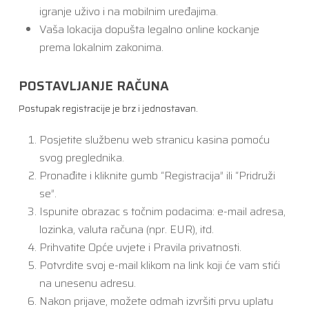
igranje uživo i na mobilnim uređajima.
Vaša lokacija dopušta legalno online kockanje
prema lokalnim zakonima.
POSTAVLJANJE RAČUNA
Postupak registracije je brz i jednostavan.
Posjetite službenu web stranicu kasina pomoću
svog preglednika.
Pronađite i kliknite gumb “Registracija” ili “Pridruži
se”.
Ispunite obrazac s točnim podacima: e-mail adresa,
lozinka, valuta računa (npr. EUR), itd.
Prihvatite Opće uvjete i Pravila privatnosti.
Potvrdite svoj e-mail klikom na link koji će vam stići
na unesenu adresu.
Nakon prijave, možete odmah izvršiti prvu uplatu