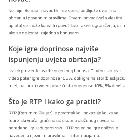
Ne, nije. Bonusni novac (ili free spins) podliježe uvjetima
obrtanja i posebnim pravilima. Stvarni novac (vaša vlastita
uplata) se može koristiti i povući bez takvih ograničenja, osim
ako se ne koristi zajedno s bonusom.
Koje igre doprinose najviše
ispunjenju uvjeta obrtanja?
Uvijek provjerite uvjete pojedinog bonusa. Tipično, slotovi i
video poker igre doprinose 100%, dok igre na stol (blackjack,
rulet, bacarat) i video poker često doprinose 10%, 5% ili ništa.
Što je RTP i kako ga pratiti?
RTP (Return to Player) je postotak koji pokazuje koliko se
teoretski vraća igračima od ukupno uloženog novca na
određenoj igri u dugom roku. RTP pojedine igre obično je
naveden u njezinim pravilima ili informacijama.