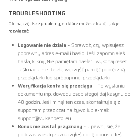
TROUBLESHOOTING
Oto najczęstsze problemy, na które możesz trafić, i jak je
rozwiązać:
Logowanie nie działa
– Sprawdź, czy wpisujesz
poprawny adres e-mail i hasło. Jeśli zapomniałeś
hasła, kliknij „Nie pamiętam hasła” i wykonaj reset.
Jeśli nadal nie działa, wyczyść pamięć podręczną
przeglądarki lub spróbuj innej przeglądarki.
Weryfikacja konta się przeciąga
– Po wysłaniu
dokumentu (np. dowodu osobistego) daj kasynu do
48 godzin. Jeśli minął ten czas, skontaktuj się z
supportem przez czat na żywo lub e-mail:
support@vulkanbetpl.eu
.
Bonus nie został przyznany
– Upewnij się, że
podczas wpłaty zaznaczyłeś opcję bonusu. Jeśli