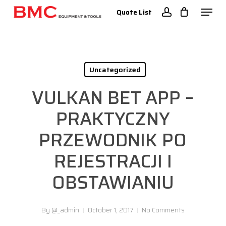
Skip
Menu
Quote List
to
account
Close
main
Menu
content
Uncategorized
VULKAN BET APP –
PRAKTYCZNY
PRZEWODNIK PO
REJESTRACJI I
OBSTAWIANIU
By
@_admin
October 1, 2017
No Comments