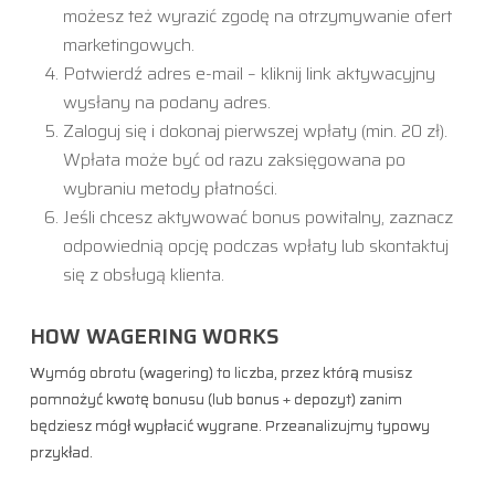
możesz też wyrazić zgodę na otrzymywanie ofert
marketingowych.
Potwierdź adres e-mail – kliknij link aktywacyjny
wysłany na podany adres.
Zaloguj się i dokonaj pierwszej wpłaty (min. 20 zł).
Wpłata może być od razu zaksięgowana po
wybraniu metody płatności.
Jeśli chcesz aktywować bonus powitalny, zaznacz
odpowiednią opcję podczas wpłaty lub skontaktuj
się z obsługą klienta.
HOW WAGERING WORKS
Wymóg obrotu (wagering) to liczba, przez którą musisz
pomnożyć kwotę bonusu (lub bonus + depozyt) zanim
będziesz mógł wypłacić wygrane. Przeanalizujmy typowy
przykład.