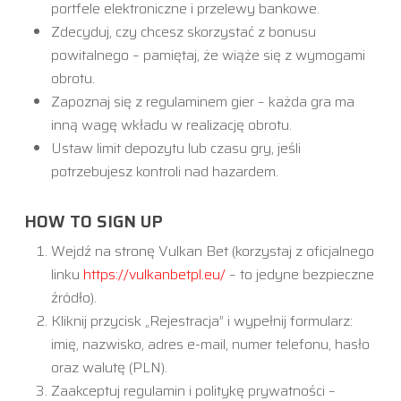
portfele elektroniczne i przelewy bankowe.
Zdecyduj, czy chcesz skorzystać z bonusu
powitalnego – pamiętaj, że wiąże się z wymogami
obrotu.
Zapoznaj się z regulaminem gier – każda gra ma
inną wagę wkładu w realizację obrotu.
Ustaw limit depozytu lub czasu gry, jeśli
potrzebujesz kontroli nad hazardem.
HOW TO SIGN UP
Wejdź na stronę Vulkan Bet (korzystaj z oficjalnego
linku
https://vulkanbetpl.eu/
– to jedyne bezpieczne
źródło).
Kliknij przycisk „Rejestracja” i wypełnij formularz:
imię, nazwisko, adres e-mail, numer telefonu, hasło
oraz walutę (PLN).
Zaakceptuj regulamin i politykę prywatności –