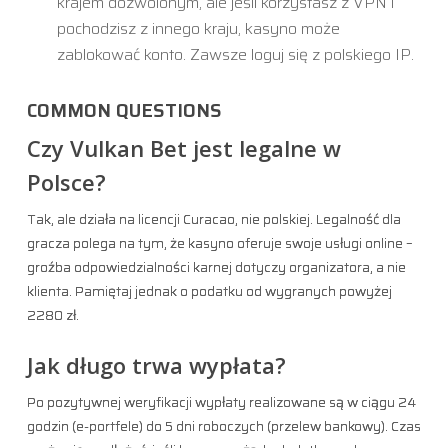
krajem dozwolonym, ale jeśli korzystasz z VPN i
pochodzisz z innego kraju, kasyno może
zablokować konto. Zawsze loguj się z polskiego IP.
COMMON QUESTIONS
Czy Vulkan Bet jest legalne w
Polsce?
Tak, ale działa na licencji Curacao, nie polskiej. Legalność dla
gracza polega na tym, że kasyno oferuje swoje usługi online –
groźba odpowiedzialności karnej dotyczy organizatora, a nie
klienta. Pamiętaj jednak o podatku od wygranych powyżej
2280 zł.
Jak długo trwa wypłata?
Po pozytywnej weryfikacji wypłaty realizowane są w ciągu 24
godzin (e-portfele) do 5 dni roboczych (przelew bankowy). Czas