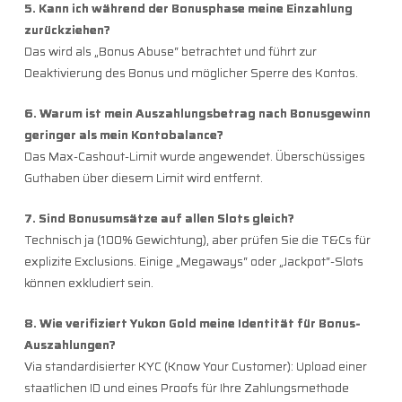
5. Kann ich während der Bonusphase meine Einzahlung
zurückziehen?
Das wird als „Bonus Abuse“ betrachtet und führt zur
Deaktivierung des Bonus und möglicher Sperre des Kontos.
6. Warum ist mein Auszahlungsbetrag nach Bonusgewinn
geringer als mein Kontobalance?
Das Max-Cashout-Limit wurde angewendet. Überschüssiges
Guthaben über diesem Limit wird entfernt.
7. Sind Bonusumsätze auf allen Slots gleich?
Technisch ja (100% Gewichtung), aber prüfen Sie die T&Cs für
explizite Exclusions. Einige „Megaways“ oder „Jackpot“-Slots
können exkludiert sein.
8. Wie verifiziert Yukon Gold meine Identität für Bonus-
Auszahlungen?
Via standardisierter KYC (Know Your Customer): Upload einer
staatlichen ID und eines Proofs für Ihre Zahlungsmethode