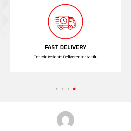
FAST DELIVERY
Cosmic Insights Delivered Instantly