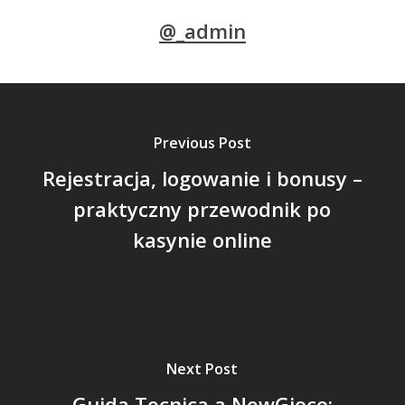
@_admin
Previous Post
Rejestracja, logowanie i bonusy –
praktyczny przewodnik po
kasynie online
Next Post
Guida Tecnica a NewGioco: