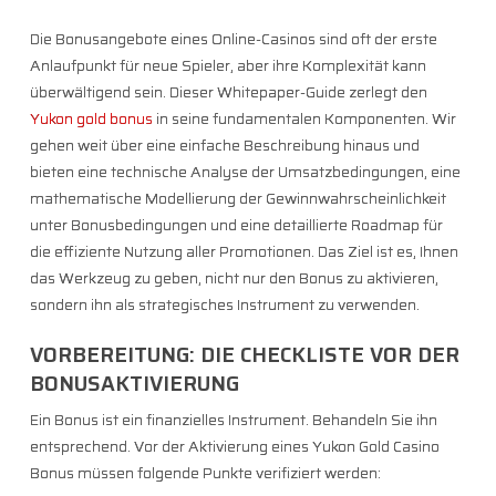
Die Bonusangebote eines Online-Casinos sind oft der erste
Anlaufpunkt für neue Spieler, aber ihre Komplexität kann
überwältigend sein. Dieser Whitepaper-Guide zerlegt den
Yukon gold bonus
in seine fundamentalen Komponenten. Wir
gehen weit über eine einfache Beschreibung hinaus und
bieten eine technische Analyse der Umsatzbedingungen, eine
mathematische Modellierung der Gewinnwahrscheinlichkeit
unter Bonusbedingungen und eine detaillierte Roadmap für
die effiziente Nutzung aller Promotionen. Das Ziel ist es, Ihnen
das Werkzeug zu geben, nicht nur den Bonus zu aktivieren,
sondern ihn als strategisches Instrument zu verwenden.
VORBEREITUNG: DIE CHECKLISTE VOR DER
BONUSAKTIVIERUNG
Ein Bonus ist ein finanzielles Instrument. Behandeln Sie ihn
entsprechend. Vor der Aktivierung eines Yukon Gold Casino
Bonus müssen folgende Punkte verifiziert werden: