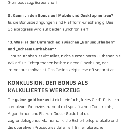
(Kontoauszug/Screenshot).
9. Kann ich den Bonus auf Mobile und Desktop nutzen?
Ja, die Bonusbedingungen sind Plattform-unabhängig. Das
Spielprogress wird auf beiden synchronisiert.
10. Was ist der Unterschied zwischen „Bonusguthaben“
und „echtem Guthaben“?
Bonusguthaben ist virtuelles, nicht-auszahlbares Guthaben bis
WR erfüllt. Echtguthaben ist Ihre eigene Einzahlung, das
immer auszahlbar ist. Das Casino zeigt diese oft separat an.
KONKLUSION: DER BONUS ALS
KALKULIERTES WERKZEUG
Der
yukon gold bonus
ist nicht einfach „freies Geld“. Es ist ein
komplexes Finanzinstrument mit spezifischen Constraints,
Algorithmen und Risiken. Dieser Guide hat die
zugrundeliegende Mathematik, die Sicherheitsprotokolle und
die operativen Procedures detailliert. Ein erfolgreicher