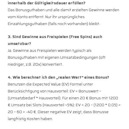
innerhalb der Gültigkeitsdauer erfüllen?
Das Bonusguthaben und alle damit erzielten Gewinne werden
vom Konto entfernt. Nur Ihr ursprüngliches
Einzahlungsguthaben (falls noch vorhanden) bleibt.
3. Sind Gewinne aus Freispielen (Free Spins) auch
umsetzbar?
Ja. Gewinne aus Freispielen werden typisch als
Bonusguthaben mit eigenen Umsatzbedingungen (oft
niedriger, z.B. 20x) konvertiert.
4. Wie berechnet ich den „realen Wert“ eines Bonus?
Benutzen die Expected Value (EV) Formel unter
Berücksichtigung von Hausvorteil: EV = Bonuswert –
(Umsatzbedarf * Hausvorteil). Für einen 20 € Bonus mit 1200
€ Umsatz bei Slots (Hausvorteil ~5%): EV = 20 – (1200 * 0.05) =
20 – 60 = -40 €. Dieser negative EV zeigt, dass Bonusse
langfristig Kosten haben.